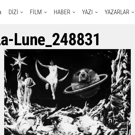
a
DİZİ
FİLM
HABER
YAZI
YAZARLAR
La-Lune_248831