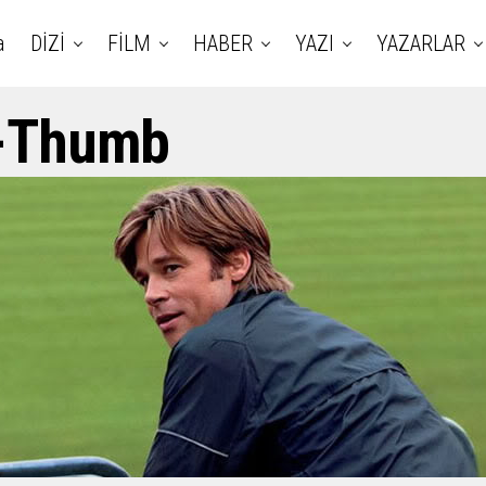
a
DİZİ
FİLM
HABER
YAZI
YAZARLAR
r-Thumb