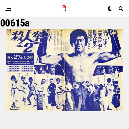
00615a