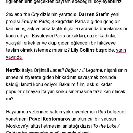
ilgilenenlerin gerçekten bayram edeceğini söyleyebiliriz.
Sex and the City
dizisinin yaratıcısı
Darren Star
’ın yeni
projesi
Emily in Paris
; Şikago’dan Paris’e giden genç bir
kadının iş, aşk ve arkadaşlık ilişkileri arasında bocalamasını
konu ediyor. Büyüleyici Paris sokakları, güzel kadınlar,
yakışıklı erkekler ve akıp giden eğlenceli bir hikâyeye
teslim olmak istemez misiniz?
Lily Collins
başrolde,
yarın
yayında.
Netflix
İtalya Orijinali
Lanetli Bağlar / Il Legame
, nişanlısının
annesini ziyarete giden bir kadının savaşmak zorunda
kaldığı laneti konu ediyor. Bakalım film, eskisi kadar
popüler olmayan İtalyan korku sinemasına
taze kan olacak
mı?
Hayatımda yeterince salgın yok diyenler için Rus belgesel
yönetmeni
Pavel Kostomarov
’un ölümcül bir virüsün
Moskova’yı altüst etmesini anlattığı dizisi
To the Lake /