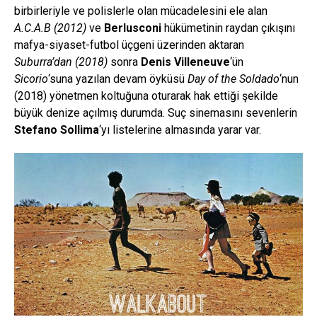
birbirleriyle ve polislerle olan mücadelesini ele alan
A.C.A.B (2012)
ve
Berlusconi
hükümetinin raydan çıkışını
mafya-siyaset-futbol üçgeni üzerinden aktaran
Suburra’dan (2018)
sonra
Denis Villeneuve
‘ün
Sicorio
‘suna yazılan devam öyküsü
Day of the Soldado
‘nun
(2018) yönetmen koltuğuna oturarak hak ettiği şekilde
büyük denize açılmış durumda. Suç sinemasını sevenlerin
Stefano Sollima
‘yı listelerine almasında yarar var.