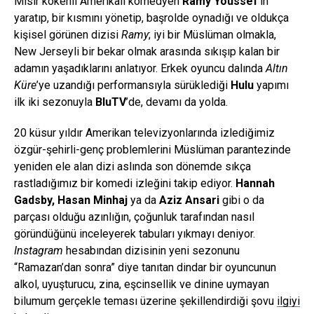
Mısır kökenli Amerikalı komedyen
Ramy Youssef
’in
yaratıp, bir kısmını yönetip, başrolde oynadığı ve oldukça
kişisel görünen dizisi
Ramy
; iyi bir Müslüman olmakla,
New Jerseyli bir bekar olmak arasında sıkışıp kalan bir
adamın yaşadıklarını anlatıyor. Erkek oyuncu dalında
Altın
Küre
’ye uzandığı performansıyla sürüklediği
Hulu
yapımı
ilk iki sezonuyla
BluTV
’de, devamı da yolda.
20 küsur yıldır Amerikan televizyonlarında izlediğimiz
özgür-şehirli-genç problemlerini Müslüman parantezinde
yeniden ele alan dizi aslında son dönemde sıkça
rastladığımız bir komedi izleğini takip ediyor.
Hannah
Gadsby, Hasan Minhaj
ya da
Aziz Ansari
gibi o da
parçası olduğu azınlığın, çoğunluk tarafından nasıl
göründüğünü inceleyerek tabuları yıkmayı deniyor.
Instagram
hesabından dizisinin yeni sezonunu
“Ramazan’dan sonra” diye tanıtan dindar bir oyuncunun
alkol, uyuşturucu, zina, eşcinsellik ve dinine uymayan
bilumum gerçekle teması üzerine şekillendirdiği şovu
ilgiyi