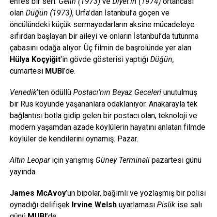
enfes bir seri.
Gelin (1973)
ve
Diyet’in (1974)
ortancası
olan
Düğün (1973)
, Urfa’dan İstanbul’a göçen ve
öncülündeki küçük sermayedarların aksine mücadeleye
sıfırdan başlayan bir aileyi ve onların İstanbul’da tutunma
çabasını odağa alıyor. Üç filmin de başrolünde yer alan
Hülya Koçyiğit
‘in gövde gösterisi yaptığı
Düğün
,
cumartesi
MUBI
’de.
Venedik
’ten ödüllü
Postacı’nın Beyaz Geceleri
unutulmuş
bir Rus köyünde yaşananlara odaklanıyor. Anakarayla tek
bağlantısı botla gidip gelen bir postacı olan, teknoloji ve
modern yaşamdan azade köylülerin hayatını anlatan filmde
köylüler de kendilerini oynamış. Pazar.
Altın Leopar
için yarışmış
Güney Terminali
pazartesi günü
yayında.
James McAvoy
’un bipolar, bağımlı ve yozlaşmış bir polisi
oynadığı delifişek
Irvine Welsh
uyarlaması
Pislik
ise salı
günü
MUBI
’de.