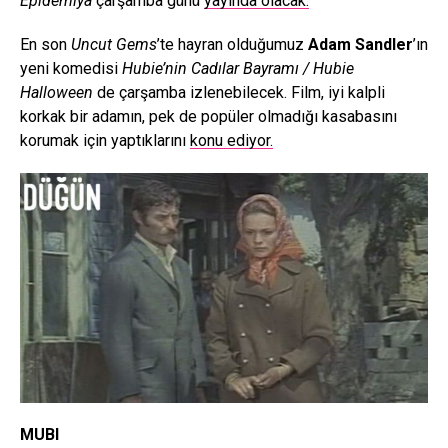
Epidemiya
çarşamba günü
yayında olacak.
En son
Uncut Gems
’te hayran olduğumuz
Adam Sandler
’ın
yeni komedisi
Hubie’nin Cadılar Bayramı / Hubie
Halloween
de çarşamba izlenebilecek. Film, iyi kalpli
korkak bir adamın, pek de popüler olmadığı kasabasını
korumak için yaptıklarını
konu ediyor.
MUBI