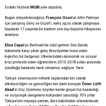
Evdeki festival
MUBI
yine dopdolu.
Bugün izleyebileceğiniz,
François Ozon
’un
Altın Palmiye
için yarışmış
Genç ve Güzel
’i, seks işçisi olarak çalışmaya
başlayan 17 yaşında bir kadının sıra dışı büyüme hikayesini
anlatıyor.
Eliza Capai
’ye
Berlinale
’de ödül getiren
Sıra Sende
,
hükümete karşı çıkan genç Brezilyalıları konu eden
kışkırtıcı bir belgesel. Ülkelerindeki ekonomik ve sosyal
krizi protesto eden öğrencilerin 2013-2018 yılları arasında
yürüttüğü harekete tanık olmamızı sağlıyor. Yarın.
Türkiye sinemasının mihenk taşlarından biri olarak
etkileyiciliğini ve güncelliğini her daim koruyan
Ömer Lütfi
Akad
‘ın
Göç Üçlemesi
, köyden kente göçün hız kazandığı
ve sosyolojik dengelerin kökünden sarsıldığı 70’li yıllar
Türkiye’sini masaya yatıran, ders kabilinden izlenebilecek