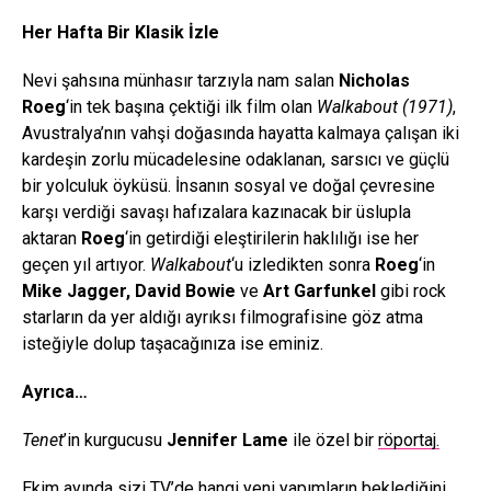
Her Hafta Bir Klasik İzle
Nevi şahsına münhasır tarzıyla nam salan
Nicholas
Roeg
‘in tek başına çektiği ilk film olan
Walkabout (1971)
,
Avustralya’nın vahşi doğasında hayatta kalmaya çalışan iki
kardeşin zorlu mücadelesine odaklanan, sarsıcı ve güçlü
bir yolculuk öyküsü. İnsanın sosyal ve doğal çevresine
karşı verdiği savaşı hafızalara kazınacak bir üslupla
aktaran
Roeg
‘in getirdiği eleştirilerin haklılığı ise her
geçen yıl artıyor.
Walkabout
‘u izledikten sonra
Roeg
‘in
Mike Jagger, David Bowie
ve
Art Garfunkel
gibi rock
starların da yer aldığı ayrıksı filmografisine göz atma
isteğiyle dolup taşacağınıza ise eminiz.
Ayrıca…
Tenet
’in kurgucusu
Jennifer Lame
ile özel bir
röportaj.
Ekim ayında sizi TV’de hangi yeni yapımların beklediğini