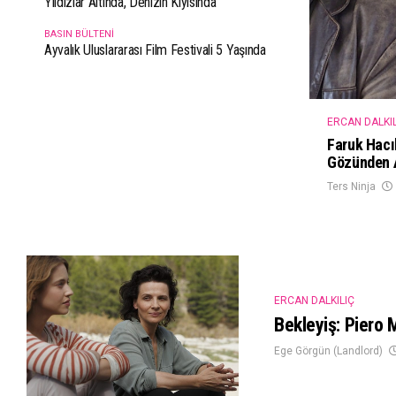
Yıldızlar Altında, Denizin Kıyısında
BASIN BÜLTENI
Ayvalık Uluslararası Film Festivali 5 Yaşında
ERCAN DALKIL
Faruk Hacı
Gözünden 
Ters Ninja
ERCAN DALKILIÇ
Bekleyiş: Piero 
Ege Görgün (Landlord)