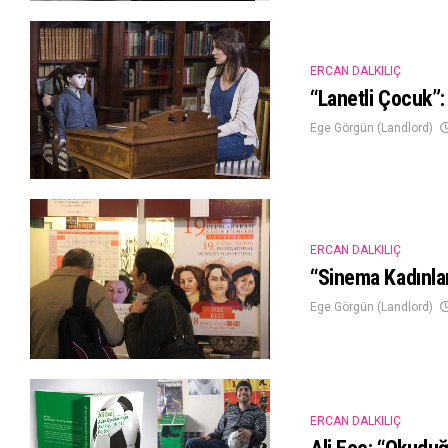
ERCAN DALKILIÇ
“Lanetli Çocuk”: 
Ege Görgün (Landlord)
ERCAN DALKILIÇ
“Sinema Kadınlar
Ege Görgün (Landlord)
ERCAN DALKILIÇ