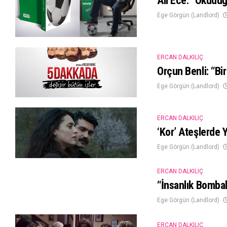
Ali Ece: “Okuduğu
Ege Görgün (Landlord)
ERCAN DALKILIÇ
Orçun Benli: “Bi
Ege Görgün (Landlord)
ERCAN DALKILIÇ
‘Kor’ Ateşlerde 
Ege Görgün (Landlord)
ERCAN DALKILIÇ
“İnsanlık Bomba
Ege Görgün (Landlord)
ERCAN DALKILIÇ