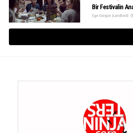
Bir Festivalin An
Ege Görgün (Landlord)