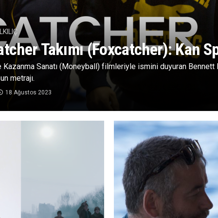
KILIÇ
atcher Takımı (Foxcatcher): Kan S
 Kazanma Sanatı (Moneyball) filmleriyle ismini duyuran Bennett M
un metrajı.
18 Ağustos 2023