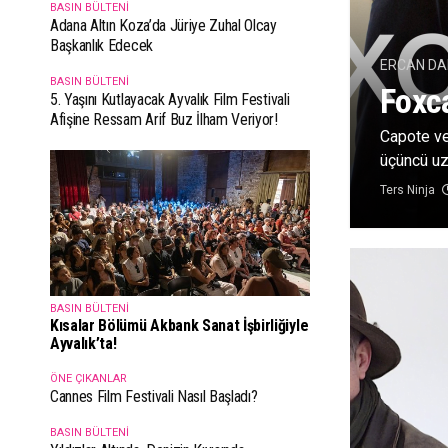
BASIN BÜLTENI
Adana Altın Koza’da Jüriye Zuhal Olcay
Başkanlık Edecek
ERCAN DAL
BASIN BÜLTENI
Foxc
5. Yaşını Kutlayacak Ayvalık Film Festivali
Afişine Ressam Arif Buz İlham Veriyor!
Capote ve
üçüncü uz
Ters Ninja
BASIN BÜLTENI
Kısalar Bölümü Akbank Sanat İşbirliğiyle
Ayvalık’ta!
ÖNE ÇIKANLAR
Cannes Film Festivali Nasıl Başladı?
BASIN BÜLTENI