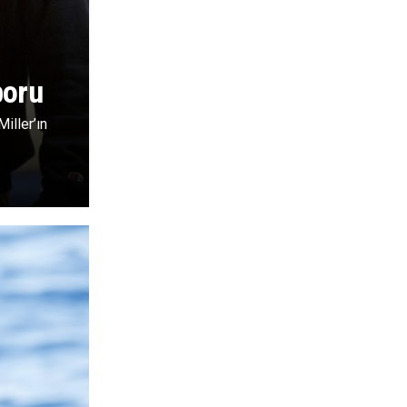
poru
iller’ın