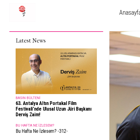
Anasayf
Latest News
BASIN BÜLTENI
63. Antalya Altın Portakal Film
Festivali’nde Ulusal Uzun Jüri Başkanı
Derviş Zaim!
BU HAFTA NE İZLESEM?
Bu Hafta Ne İzlesem? -312-