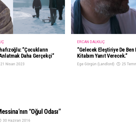
IÇ
ERCAN DALKILIÇ
hafızoğlu: “Çocukların
“Gelecek Eleştiriye De Ben 
Anlatmak Daha Gerçekçi”
Kitabım Yanıt Verecek.”
21 Nisan 2023
Ege Görgün (Landlord)
25 Tem
Messina’nın “Oğul Odası”
30 Haziran 2016