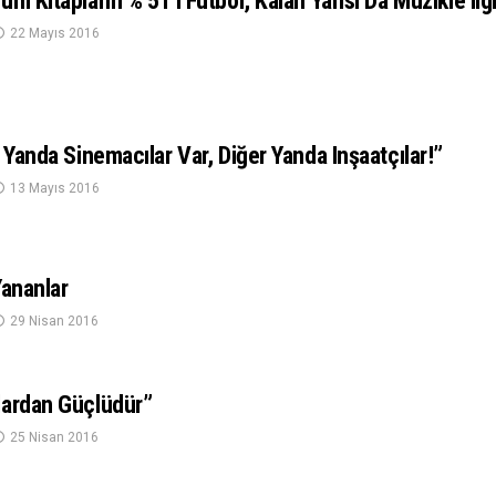
m Kitapların % 51’i Futbol, Kalan Yarısı Da Müzikle Ilgil
22 Mayıs 2016
r Yanda Sinemacılar Var, Diğer Yanda Inşaatçılar!”
13 Mayıs 2016
Yananlar
29 Nisan 2016
lardan Güçlüdür”
25 Nisan 2016