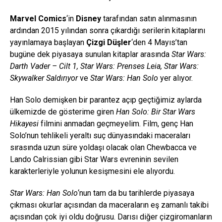
Marvel Comics
‘in
Disney
tarafından satın alınmasının
ardından 2015 yılından sonra çıkardığı serilerin kitaplarını
yayınlamaya başlayan
Çizgi Düşler
‘den 4 Mayıs’tan
bugüne dek piyasaya sunulan kitaplar arasında
Star Wars:
Darth Vader – Cilt 1, Star Wars: Prenses Leia, Star Wars:
Skywalker Saldırıyor
ve
Star Wars: Han Solo
yer alıyor.
Han Solo demişken bir parantez açıp geçtiğimiz aylarda
ülkemizde de gösterime giren
Han Solo: Bir Star Wars
Hikayesi
filmini anmadan geçmeyelim. Film, genç Han
Solo’nun tehlikeli yeraltı suç dünyasındaki maceraları
sırasında uzun süre yoldaşı olacak olan Chewbacca ve
Lando Calrissian gibi Star Wars evreninin sevilen
karakterleriyle yolunun kesişmesini ele alıyordu.
Star Wars: Han Solo
‘nun tam da bu tarihlerde piyasaya
çıkması okurlar açısından da maceraların eş zamanlı takibi
açısından çok iyi oldu doğrusu. Darısı diğer çizgiromanların