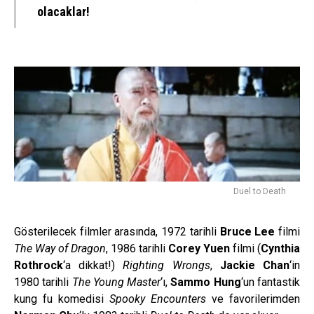
olacaklar!
Duel to Death
Gösterilecek filmler arasında, 1972 tarihli
Bruce Lee
filmi
The Way of Dragon
, 1986 tarihli
Corey Yuen
filmi (
Cynthia
Rothrock
‘a dikkat!)
Righting Wrongs
,
Jackie Chan
‘in
1980 tarihli
The Young Master
‘ı,
Sammo Hung
‘un fantastik
kung fu komedisi
Spooky Encounters
ve favorilerimden