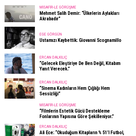
MISAFIR-LE GÖRÜŞME
Mehmet Salih Demir: “Ülkelerin Aylakları
Akrabadır”
EGE GÖRGÜN
Ustamızı Kaybettik: Giovanni Scognamillo
ERCAN DALKILIÇ
“Gelecek Eleştiriye De Ben Değil, Kitabım
Yanıt Verecek.”
ERCAN DALKILIÇ
“Sinema Kadınların Hem Çığlığı Hem
Sessizliği”
MISAFIR-LE GÖRÜŞME
“Filmlerin Estetik Gücü Destekleme
Fonlarının Yapısına Göre Şekilleniyor.”
ERCAN DALKILIÇ
Ali Ece: “Okuduğum Kitapların % 51’i Futbol,