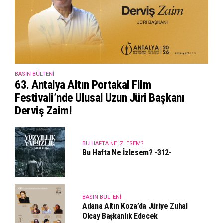
BASIN BÜLTENI
63. Antalya Altın Portakal Film
Festivali’nde Ulusal Uzun Jüri Başkanı
Derviş Zaim!
BU HAFTA NE İZLESEM?
Bu Hafta Ne İzlesem? -312-
BASIN BÜLTENI
Adana Altın Koza’da Jüriye Zuhal
Olcay Başkanlık Edecek