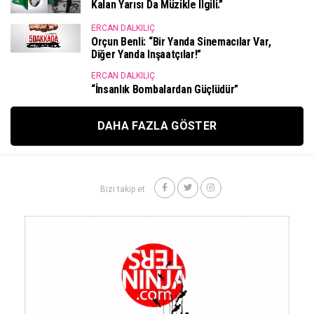
Kalan Yarısı Da Müzikle Ilgili.”
ERCAN DALKILIÇ
Orçun Benli: “Bir Yanda Sinemacılar Var,
Diğer Yanda Inşaatçılar!”
ERCAN DALKILIÇ
“İnsanlık Bombalardan Güçlüdür”
DAHA FAZLA GÖSTER
Bizi takip et