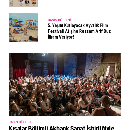
BASIN BÜLTENI
5. Yaşını Kutlayacak Ayvalık Film
Festivali Afişine Ressam Arif Buz
İlham Veriyor!
BASIN BÜLTENI
Kısalar Bölümü Akbank Sanat İşbirliğiyle