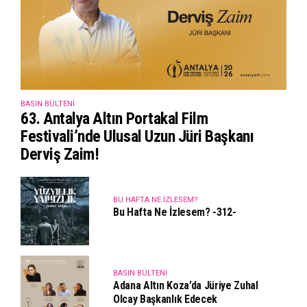
BASIN BÜLTENI
63. Antalya Altın Portakal Film
Festivali’nde Ulusal Uzun Jüri Başkanı
Derviş Zaim!
BU HAFTA NE İZLESEM?
Bu Hafta Ne İzlesem? -312-
BASIN BÜLTENI
Adana Altın Koza’da Jüriye Zuhal
Olcay Başkanlık Edecek