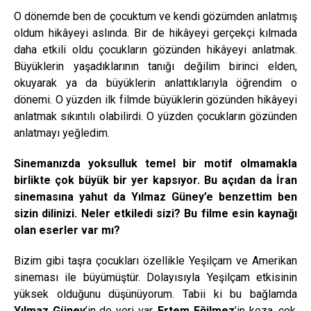
O dönemde ben de çocuktum ve kendi gözümden anlatmış
oldum hikâyeyi aslında. Bir de hikâyeyi gerçekçi kılmada
daha etkili oldu çocukların gözünden hikâyeyi anlatmak.
Büyüklerin yaşadıklarının tanığı değilim birinci elden,
okuyarak ya da büyüklerin anlattıklarıyla öğrendim o
dönemi. O yüzden ilk filmde büyüklerin gözünden hikâyeyi
anlatmak sıkıntılı olabilirdi. O yüzden çocukların gözünden
anlatmayı yeğledim.
Sinemanızda yoksulluk temel bir motif olmamakla
birlikte çok büyük bir yer kapsıyor. Bu açıdan da İran
sinemasına yahut da Yılmaz Güney’e benzettim ben
sizin dilinizi. Neler etkiledi sizi? Bu filme esin kaynağı
olan eserler var mı?
Bizim gibi taşra çocukları özellikle Yeşilçam ve Amerikan
sineması ile büyümüştür. Dolayısıyla Yeşilçam etkisinin
yüksek olduğunu düşünüyorum. Tabii ki bu bağlamda
Yılmaz Güney
’in de yeri var,
Ertem Eğilmez
’in keza, çok