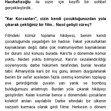
Hacıhafızoğlu
ile sizin için keyifli bir sohbet
gerçekleştirdik…
“Kar Korsanları”, sizin kendi çocukluğunuzdan yola
çıkarak çektiğiniz bir film… Nasıl gelişti süreç?
Filmdeki kömür toplama hikâyesi, benim kendi
çocukluğumda yaşadığım bir hadise. Fakat yoksulluktan
kaynaklanan değil, daha çok mahrumiyetten kaynaklanan
bir durum söz konusu burada. Kars’ta o dönemde kömür
yoktu. Neden yoktu bilmiyoruz, Kars’ın cezalandırıldığı
söyleniyordu darbe hükümeti tarafından, bunlar tevatür
tabii. Almanya’da karlı bir kış günü, annem duygulanarak
benim bir sefer aceleden fazla ısınmış kömürleri toplayıp
eve getirdiğimde çuvalın yarı yanık ve bomboş
bulduğumuzu anlatmıştı. Burdan yola çıkarak hikâyeyi
geliştirdim. Kalan kısımlar bence o dönemdeki çocukların
kolektif anıları sayılabilir. Darbe altındaki bir ülkenin
vaziyeti kurmaca olarak girdi filme. Herkesin o dönem