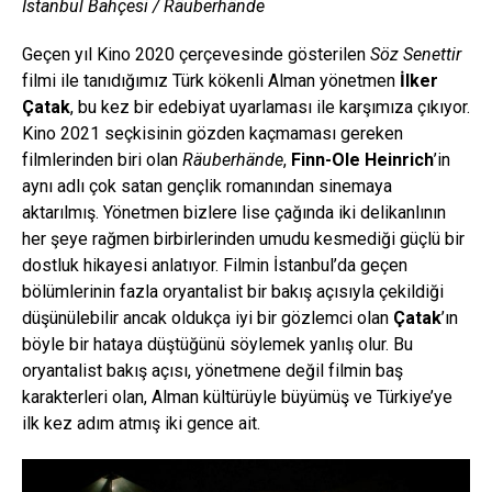
İstanbul Bahçesi / Räuberhände
Geçen yıl Kino 2020 çerçevesinde gösterilen
Söz Senettir
filmi ile tanıdığımız Türk kökenli Alman yönetmen
İlker
Çatak
, bu kez bir edebiyat uyarlaması ile karşımıza çıkıyor.
Kino 2021 seçkisinin gözden kaçmaması gereken
filmlerinden biri olan
Räuberhände
,
Finn-Ole Heinrich
’in
aynı adlı çok satan gençlik romanından sinemaya
aktarılmış. Yönetmen bizlere lise çağında iki delikanlının
her şeye rağmen birbirlerinden umudu kesmediği güçlü bir
dostluk hikayesi anlatıyor. Filmin İstanbul’da geçen
bölümlerinin fazla oryantalist bir bakış açısıyla çekildiği
düşünülebilir ancak oldukça iyi bir gözlemci olan
Çatak
’ın
böyle bir hataya düştüğünü söylemek yanlış olur. Bu
oryantalist bakış açısı, yönetmene değil filmin baş
karakterleri olan, Alman kültürüyle büyümüş ve Türkiye’ye
ilk kez adım atmış iki gence ait.