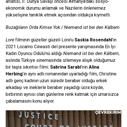
anlatısı, II. Dünya Savaşı öncesi Almanya’daki sosyo-
ekonomik durumu anlamak ve Nazilerin önlenemez
yükselişine tanıklık etmek açısından oldukça kıymetli.
Buzağıların Orda Kimse Yok / Niemand ist bei den Kälbern
Lore
filminin güzeller güzeli Lore’u
Saskia Rosendahl
’ın
2021 Locarno Cineasti del presente yarışmasında En İyi
Kadın Oyuncu Ödülü’nü aldığı
Niemand ist bei den Kälbern,
aslında Türkiye sinemasında izlemeye alışık olduğumuz
bir taşra sıkıntısı filmi.
Sabrina Sarabi
’nin
Alina
Herbing
’in aynı adlı romanından uyarladığı film, Christine
adlı genç kadının uzun süredir beraber olduğu erkek
arkadaşı ve ineklerle beraber yaşadığı ücra köyde,
birbirinin aynısı olan günlerine renk katmak için umarsızca
çabalamasını konu alıyor.