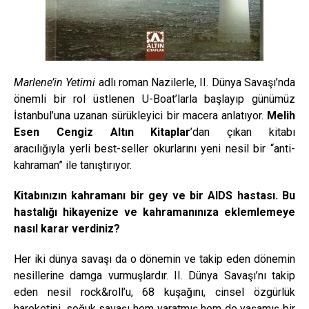
Marlene’in Yetimi
adlı roman Nazilerle, II. Dünya Savaşı’nda
önemli bir rol üstlenen U-Boat’larla başlayıp günümüz
İstanbul’una uzanan sürükleyici bir macera anlatıyor.
Melih
Esen Cengiz
Altın Kitaplar
’dan çıkan kitabı
aracılığıyla yerli best-seller okurlarını yeni nesil bir “anti-
kahraman” ile tanıştırıyor.
Kitabınızın kahramanı bir gey ve bir AIDS hastası. Bu
hastalığı hikayenize ve kahramanınıza eklemlemeye
nasıl karar verdiniz?
Her iki dünya savaşı da o dönemin ve takip eden dönemin
nesillerine damga vurmuşlardır. II. Dünya Savaşı’nı takip
eden nesil rock&roll’u, 68 kuşağını, cinsel özgürlük
hareketini, soğuk savaşı hem yaratmış hem de yaşamış bir