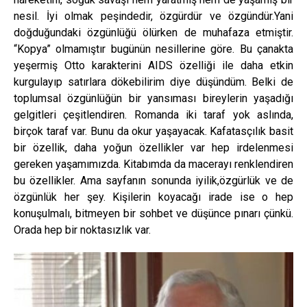
nesil. İyi olmak peşindedir, özgürdür ve özgündür.Yani
doğduğundaki özgünlüğü ölürken de muhafaza etmiştir.
“Kopya” olmamıştır bugünün nesillerine göre. Bu çanakta
yeşermiş Otto karakterini AIDS özelliği ile daha etkin
kurgulayıp satırlara dökebilirim diye düşündüm. Belki de
toplumsal özgünlüğün bir yansıması bireylerin yaşadığı
gelgitleri çeşitlendiren. Romanda iki taraf yok aslında,
birçok taraf var. Bunu da okur yaşayacak. Kafatasçılık basit
bir özellik, daha yoğun özellikler var hep irdelenmesi
gereken yaşamımızda. Kitabımda da macerayı renklendiren
bu özellikler. Ama sayfanın sonunda iyilik,özgürlük ve de
özgünlük her şey. Kişilerin koyacağı irade ise o hep
konuşulmalı, bitmeyen bir sohbet ve düşünce pınarı çünkü.
Orada hep bir noktasızlık var.