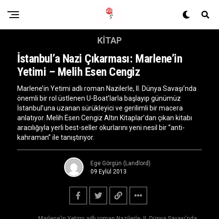
KITAP
İstanbul’a Nazi Çıkarması: Marlene’in
Yetimi – Melih Esen Cengiz
Marlene’in Yetimi adlı roman Nazilerle, II. Dünya Savaşı’nda
önemli bir rol üstlenen U-Boat’larla başlayıp günümüz
İstanbul’una uzanan sürükleyici ve gerilimli bir macera
anlatıyor. Melih Esen Cengiz Altın Kitaplar’dan çıkan kitabı
aracılığıyla yerli best-seller okurlarını yeni nesil bir “anti-
kahraman” ile tanıştırıyor.
Ege Görgün (Landlord)
09 Eylül 2013
Marlene’in Yetimi adlı roman Nazilerle, II. Dünya Savaşı'nda