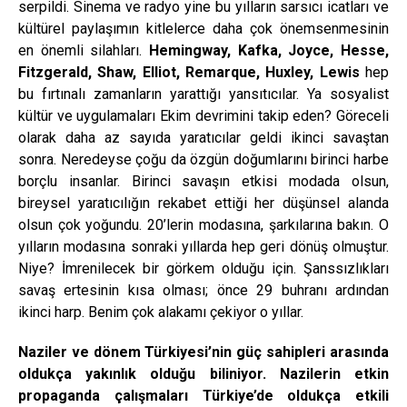
serpildi. Sinema ve radyo yine bu yılların sarsıcı icatları ve
kültürel paylaşımın kitlelerce daha çok önemsenmesinin
en önemli silahları.
Hemingway, Kafka, Joyce, Hesse,
Fitzgerald, Shaw, Elliot, Remarque, Huxley, Lewis
hep
bu fırtınalı zamanların yarattığı yansıtıcılar. Ya sosyalist
kültür ve uygulamaları Ekim devrimini takip eden? Göreceli
olarak daha az sayıda yaratıcılar geldi ikinci savaştan
sonra. Neredeyse çoğu da özgün doğumlarını birinci harbe
borçlu insanlar. Birinci savaşın etkisi modada olsun,
bireysel yaratıcılığın rekabet ettiği her düşünsel alanda
olsun çok yoğundu. 20’lerin modasına, şarkılarına bakın. O
yılların modasına sonraki yıllarda hep geri dönüş olmuştur.
Niye? İmrenilecek bir görkem olduğu için. Şanssızlıkları
savaş ertesinin kısa olması; önce 29 buhranı ardından
ikinci harp. Benim çok alakamı çekiyor o yıllar.
Naziler ve dönem Türkiyesi’nin güç sahipleri arasında
oldukça yakınlık olduğu biliniyor. Nazilerin etkin
propaganda çalışmaları Türkiye’de oldukça etkili