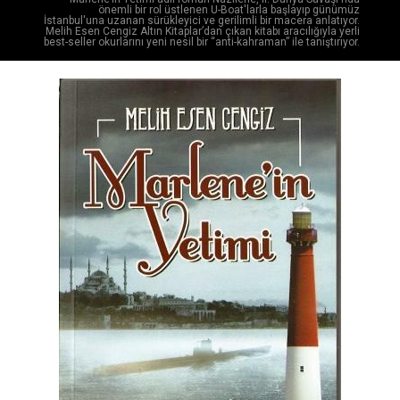
önemli bir rol üstlenen U-Boat'larla başlayıp günümüz
İstanbul'una uzanan sürükleyici ve gerilimli bir macera anlatıyor.
Melih Esen Cengiz Altın Kitaplar’dan çıkan kitabı aracılığıyla yerli
best-seller okurlarını yeni nesil bir “anti-kahraman” ile tanıştırıyor.