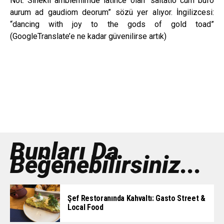
Not: Sinekli amblemimde latince olan “saltatio cum bufo
aurum ad gaudiom deorum” sözü yer alıyor. İngilizcesi:
“
dancing
with
joy
to
the gods of
gold
toad”
(GoogleTranslate’e ne kadar güvenilirse artık)
Bunları Da
Beğenebilirsiniz...
Şef Restoranında Kahvaltı: Gasto Street &
Local Food