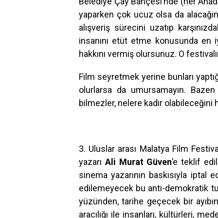
Belediye Çay Bahçesi’nde (her Anadol
yaparken çok ucuz olsa da alacağını
alışveriş sürecini uzatıp karşınızd
insanını etüt etme konusunda en iy
hakkını vermiş olursunuz. O festivali
Film seyretmek yerine bunları yaptığ
olurlarsa da umursamayın. Bazen f
bilmezler, nelere kadir olabileceğin
3. Uluslar arası Malatya Film Festiv
yazarı
Ali Murat Güven
’e teklif edi
sinema yazarının baskısıyla iptal e
edilemeyecek bu anti-demokratik tu
yüzünden, tarihe geçecek bir ayıbı
aracılığı ile insanları, kültürleri, m