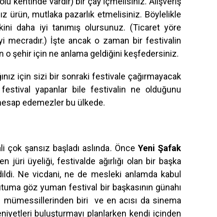
u kentinde vardır) bir çay içmelisiniz. Alışveriş
z ürün, mutlaka pazarlık etmelisiniz. Böylelikle
akini daha iyi tanımış olursunuz. (Ticaret yöre
i mecradır.) İşte ancak o zaman bir festivalin
n o şehir için ne anlama geldiğini keşfedersiniz.
ınız için sizi bir sonraki festivale çağırmayacak
estival yapanlar bile festivalin ne olduğunu
i hesap edemezler bu ülkede.
ali çok şansız başladı aslında. Önce
Yeni Şafak
len jüri üyeliği, festivalde ağırlığı olan bir başka
dildi. Ne vicdani, ne de mesleki anlamda kabul
tuma göz yuman festival bir başkasının günahı
n mümessillerinden biri ve en acısı da sinema
edeniyetleri buluşturmayı planlarken kendi içinden