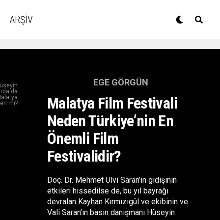
ARŞİV
EGE GÖRGÜN
Hüseyin
arda da
Malatya
Malatya Film Festivali
den mi?
Neden Türkiye’nin En
Önemli Film
Festivalidir?
Doç. Dr. Mehmet Ulvi Saran’ın gidişinin
etkileri hissedilse de, bu yıl bayrağı
devralan Kayhan Kırmızıgül ve ekibinin ve
Vali Saran’ın basın danışmanı Hüseyin