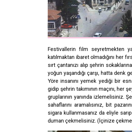
Festivallerin film seyretmekten ya
katılmaktan ibaret olmadığını her fı
sırt çantanızı alıp şehrin sokakların
yoğun yaşandığı çarşı, hatta denk geti
Yöre insanını yemek yediği bir esna
gidip şehrin takımının maçını, her ş
gruplarının yanında izlemelisiniz. Ş
sahaflarını aramalısınız, bit pazarı
sigara kullanmasanız da eliyle sarıp
duman çekmelisiniz. (İçinize çekmes