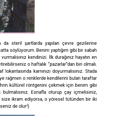
 da steril şartlarda yapılan çevre gezilerine
rsatta söylüyorum. Benim yaptığım gibi bir sabah
a vurmalısınız kendinizi. İlk durağınız hayatın en
rebilirseniz o haftalık “pazarlar”dan biri olmalı.
f lokantasında karnınızı doyurmalısınız. Stada
eye rağmen o renklerde kendilerini bulan taraftar
ehrin kültürel röntgenini çekmek için benim gibi
nı bulmalısınız. Esnafla oturup çay içmelisiniz,
 size ikram ediyorsa, o yöresel tütünden bir iki
eniz de olur!)