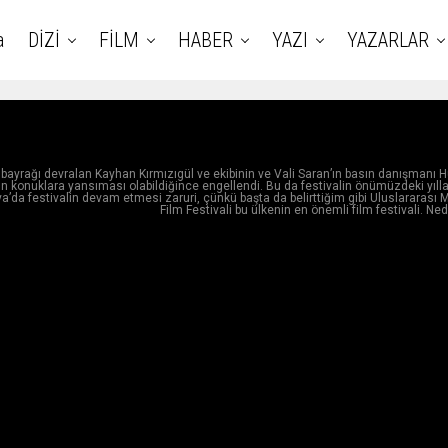
a
DİZİ
FİLM
HABER
YAZI
YAZARLAR
yıl bayrağı devralan Kayhan Kırmızıgül ve ekibinin ve Vali Saran’ın basın danışmanı 
ın konuklara yansıması olabildiğince engellendi. Bu da festivalin önümüzdeki yıll
da festivalin devam etmesi zaruri, çünkü başta da belirttiğim gibi Uluslararası 
Film Festivali bu ülkenin en önemli film festivali. Ne