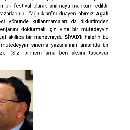
n bir festival olarak anılmaya mahkum edildi.
yazarlarının “ağırlıkları”nı duayen abimiz
Agah
esi yönünde kullanmamaları da dikkatimden
tenjanını doldurmak için yine bir mütedeyyin
et akıllıca bir manevraydı.
SİYAD
‘lı halefin bu
ütedeyyin sinema yazarlarının arasında bir
ize. (Sizi bilmem ama ben aksini tasavvur