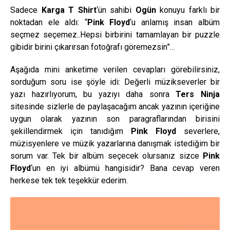
Sadece
Karga T Shirt
‘ün sahibi
Ogün
konuyu farklı bir
noktadan ele aldı: “
Pink Floyd
‘u anlamış insan albüm
seçmez seçemez..Hepsi birbirini tamamlayan bir puzzle
gibidir birini çıkarırsan fotoğrafı göremezsin”…
Aşağıda mini anketime verilen cevapları görebilirsiniz,
sorduğum soru ise şöyle idi: Değerli müzikseverler bir
yazı hazırlıyorum, bu yazıyı daha sonra
Ters Ninja
sitesinde sizlerle de paylaşacağım ancak yazının içeriğine
uygun olarak yazının son paragraflarından birisini
şekillendirmek için tanıdığım
Pink Floyd
severlere,
müzisyenlere ve müzik yazarlarına danışmak istediğim bir
sorum var. Tek bir albüm seçecek olursanız sizce
Pink
Floyd
‘un en iyi albümü hangisidir? Bana cevap veren
herkese tek tek teşekkür ederim.