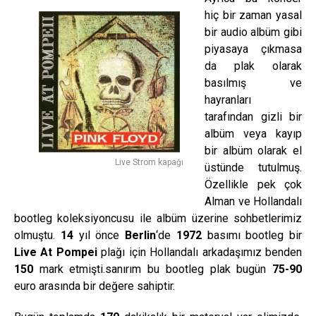
hiç bir zaman yasal
bir audio albüm gibi
piyasaya çıkmasa
da plak olarak
basılmış ve
hayranları
tarafından gizli bir
albüm veya kayıp
bir albüm olarak el
Live Strom kapağı
üstünde tutulmuş.
Özellikle pek çok
Alman ve Hollandalı
bootleg koleksiyoncusu ile albüm üzerine sohbetlerimiz
olmuştu.
14
yıl önce
Berlin
‘de
1972
basımı bootleg bir
Live At Pompei
plağı için Hollandalı arkadaşımız benden
150
mark etmişti.sanırım bu bootleg plak bugün
75-90
euro arasında bir değere sahiptir.