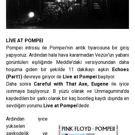
LİVE AT POMPEI
Pompei introsu ile Pompei’nin antik tiyarosuna bir giriş
yapıyoruz. Ardından hala hava kararmadan Vezüv’ün yabani
görüntüleri eşiliğinde Meddle’daki versiyonundan daha
hoşuma giden bir şekilde 11 dakikayı aşkın
Echoes
(Part1)
devreye giriyor ile
Live at Pompei
başlıyor.
Daha sonra
Careful with That Axe, Eugene
ile iyice
ısınmaya başlıyoruz. B yüzü olarak ve Ummagumma’da
kaydedilen bir şarkı olarak bir kaç bootleg kaydı dışında en
sevdiğim yorumu
Live at Pompei
‘dedir.
Ardından iyice
yükselen
saykodelik ve