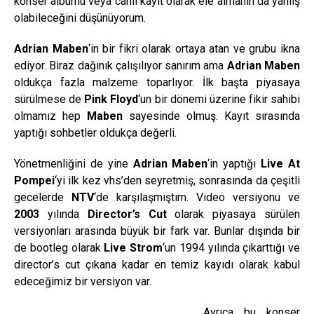
konser albümü veya canlı kayıt olarak ele almanın da yanlış
olabileceğini düşünüyorum.
Adrian Maben
‘in bir fikri olarak ortaya atan ve grubu ikna
ediyor. Biraz dağınık çalışılıyor sanırım ama
Adrian Maben
oldukça fazla malzeme toparlıyor. İlk başta piyasaya
sürülmese de
Pink Floyd
‘un bir dönemi üzerine fikir sahibi
olmamız hep
Maben
sayesinde olmuş. Kayıt sırasında
yaptığı sohbetler oldukça değerli.
Yönetmenliğini de yine
Adrian Maben
‘in yaptığı
Live At
Pompei
‘yi ilk kez vhs’den seyretmiş, sonrasında da çeşitli
gecelerde
NTV
‘de karşılaşmıştım. Video versiyonu ve
2003
yılında
Director’s Cut
olarak piyasaya sürülen
versiyonları arasında büyük bir fark var. Bunlar dışında bir
de bootleg olarak
Live Strom
‘un 1994 yılında çıkarttığı ve
director’s cut çıkana kadar en temiz kayıdı olarak kabul
edeceğimiz bir versiyon var.
Ayrıca bu konser