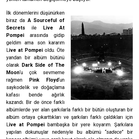
İlk dönemlerini düşünürken
biraz da
A Sourceful of
Secrets
ile
Live At
Pompei
arasında gidip
geldim ama son kararım
L
ive at Pompei
oldu. Öte
yandan bir albüm bütünü
olarak
Dark Side of The
Moon
‘u çok sevmeme
rağmen
Pink Floyd
‘un
saykodelik ve doğaçlama
kafası bende ağırlık
kazandı. Bir de önce farklı
albümlerde yer alan şarkılarla farklı bir bütün oluşturan bir
albüm ortaya çıkarttıkları ve şarkıları farklı çaldıkları için
L
ive at Pompei
bambaşka bir yere koyarım. Şarkılara
yapılan dokunuşlar nedeniyle bu albümü “
sadece
” bir