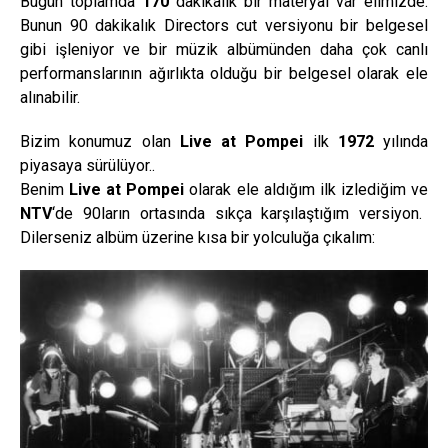
Bugün toplamda
170
dakikalık bir materyal var elimizde.
Bunun 90 dakikalık Directors cut versiyonu bir belgesel
gibi işleniyor ve bir müzik albümünden daha çok canlı
performanslarının ağırlıkta olduğu bir belgesel olarak ele
alınabilir.
Bizim konumuz olan
Live at Pompei
ilk
1972
yılında
piyasaya sürülüyor..
Benim
Live at Pompei
olarak ele aldığım ilk izlediğim ve
NTV
‘de 90ların ortasında sıkça karşılaştığım versiyon.
Dilerseniz albüm üzerine kısa bir yolculuğa çıkalım: