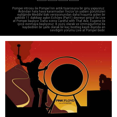
Pompei introsu ile Pompei'nin antik tiyarosuna bir giriş yapıyoruz.
Ardından hala hava kararmadan Vezüv'ün yabani görüntüleri
eşiliğinde Meddle'daki versiyonundan daha hoşuma giden bir
şekilde 11 dakikayı aşkın Echoes (Part1) devreye giriyor ile Live
at Pompei başlıyor. Daha sonra Careful with That Axe, Eugene ile
iyice ısınmaya başlıyoruz. B yüzü olarak ve Ummagumma'da
kaydedilen bir şarkı olarak bir kaç bootleg kaydı dışında en
sevdiğim yorumu Live at Pompei'dedir.