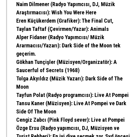
Naim Dilmener
(Radyo Yapımcısı, DJ, Müzik
Araştırmacısı): Wish You Were Here
Eren Küçükerdem
(Grafiker): The Final Cut,
Taylan Taftaf
(Çevirmen/Yazar): Animals
Alper Fidaner
(Radyo Yapımcısı/ Müzik
Ararmacısı/Yazarı): Dark Side of the Moon tek
geçerim.
Gökhan Tunçişler
(Müzisyen/Organizatör): A
Saucerful of Secrets (1968)
Tolga Akyıldız
(Müzik Yazarı): Dark Side of The
Moon
Tayfun Polat
(Radyo programcısı): Live At Pompei
Tansu Kaner
(Müzisyen): Live At Pompei ve Dark
Side Of The Moon
Cengiz Zabcı
(Pink Floyd sever): Live at Pompei
Özge Ersu
(Radyo yapımcısı, DJ, Müzisyen ve
Turist Rehberi): En iyi diye seçmek zor. Syd öncesi