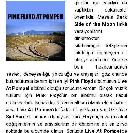
gruplar için studyo da
yaptıkları dokunuşlar
önemlidir. Mesela
Dark
Side of the Moon
farklı
versiyonlarını
dinlemekten
sıkılmadığım detaylarına
takıldığım muhteşem bir
stüdyo albümdür. Yine de
beni heyecanladıran
sesleri, deneyselliği, yolculuğu ve arayışları göz önünde
bulundurunca benim için en iyi
Pink Floyd
albümünün
Live
At Pompei
albümü olduğu sonucuna vardım. Bir çok müzik
tutkunu için
Pink Floyd
‘un bir albümü olarak kabul
edilmeyebilir. Konserler toplama albüm olarak ele alınabilir
ama
Live At Pompei
‘de farklı bir yaklaşım var. Özellikle
Syd Barrett
sonrası deneysel P
ink Floyd
için ve müzikal
değişimleirnin ve arayışlarının bir dönemine ait en zirve
noktada bu albümde olmuş. Sonuçta
Live At Pompei
‘de