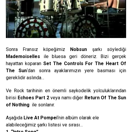
Sonra Fransız köpeğimiz
Nobsun
şarkı söylediği
Mademoiselles
ile bluesa geri döneriz. Bizi gerçek
hayattan koparan
Set The Controls For The Heart Of
The Sun
‘dan sonra ayaklarımızın yere basması için
gereklidir aslında…
Ve Rock tarihinin en önemli saykodelik yolculuklarından
birisi
Echoes Part 2
veya namı diğer
Return Of The Sun
of Nothing
ile sonlanır.
Aşağıda
Live At Pompei
‘nin albüm olarak ele
alabileceğimiz şarkı listesi ve sırası…
1. “Intro Song”