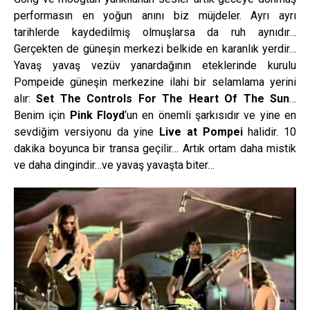
performasın en yoğun anını biz müjdeler. Ayrı ayrı
tarihlerde kaydedilmiş olmuşlarsa da ruh aynıdır…
Gerçekten de güneşin merkezi belkide en karanlık yerdir…
Yavaş yavaş vezüv yanardağının eteklerinde kurulu
Pompeide güneşin merkezine ilahi bir selamlama yerini
alır:
Set The Controls For The Heart Of The Sun
…
Benim için
Pink Floyd
‘un en önemli şarkısıdır ve yine en
sevdiğim versiyonu da yine
Live at Pompei
halidir. 10
dakika boyunca bir transa geçilir… Artık ortam daha mistik
ve daha dingindir…ve yavaş yavaşta biter…