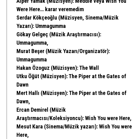
Alper Yamak
(Müzisyen): Meddle veya Wish You
Were Here… karar veremedim
Serdar Kökçeoğlu
(Müzisyen, Sinema/Müzik
Yazarı): Ummagumma
Gökay Gelgeç
(Müzik Araştırmacısı):
Ummagumma,
Murat Beşer
(Müzik Yazarı/Organizatör):
Ummagumma
Hakan Özoguz
(Müzisyen): The Wall
Utku Öğüt
(Müzisyen): The Piper at the Gates of
Dawn
Mert Hallı
(Müzisyen): The Piper at the Gates of
Dawn,
Ercan Demirel
(Müzik
Araştırmacısı/Koleksiyoncu): Wish You were Here,
Mesut Kara
(Sinema/Müzik yazarı): Wish You were
Here,