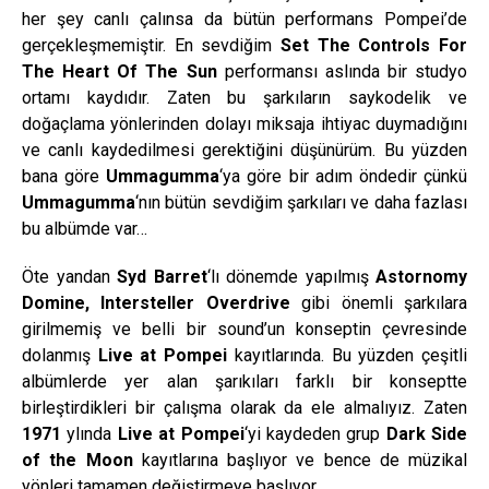
her şey canlı çalınsa da bütün performans Pompei’de
gerçekleşmemiştir. En sevdiğim
Set The Controls For
The Heart Of The Sun
performansı aslında bir studyo
ortamı kaydıdır. Zaten bu şarkıların saykodelik ve
doğaçlama yönlerinden dolayı miksaja ihtiyac duymadığını
ve canlı kaydedilmesi gerektiğini düşünürüm. Bu yüzden
bana göre
Ummagumma
‘ya göre bir adım öndedir çünkü
Ummagumma
‘nın bütün sevdiğim şarkıları ve daha fazlası
bu albümde var…
Öte yandan
Syd Barret
‘lı dönemde yapılmış
Astornomy
Domine, Intersteller Overdrive
gibi önemli şarkılara
girilmemiş ve belli bir sound’un konseptin çevresinde
dolanmış
Live at Pompei
kayıtlarında. Bu yüzden çeşitli
albümlerde yer alan şarıkıları farklı bir konseptte
birleştirdikleri bir çalışma olarak da ele almalıyız. Zaten
1971
ylında
Live at Pompei
‘yi kaydeden grup
Dark Side
of the Moon
kayıtlarına başlıyor ve bence de müzikal
yönleri tamamen değiştirmeye başlıyor.