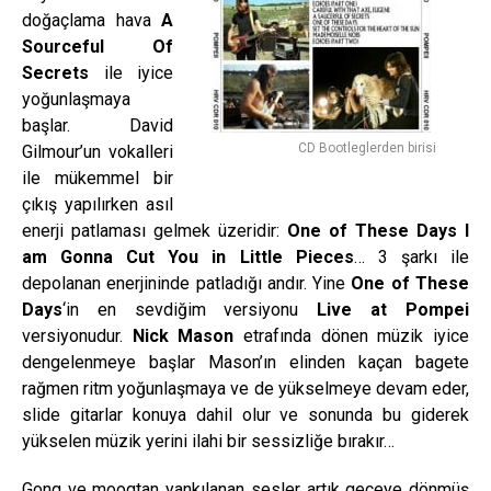
doğaçlama hava
A
Sourceful Of
Secrets
ile iyice
yoğunlaşmaya
başlar. David
CD Bootleglerden birisi
Gilmour’un vokalleri
ile mükemmel bir
çıkış yapılırken asıl
enerji patlaması gelmek üzeridir:
One of These Days I
am Gonna Cut You in Little Pieces
… 3 şarkı ile
depolanan enerjininde patladığı andır. Yine
One of These
Days
‘in en sevdiğim versiyonu
Live at Pompei
versiyonudur.
Nick Mason
etrafında dönen müzik iyice
dengelenmeye başlar Mason’ın elinden kaçan bagete
rağmen ritm yoğunlaşmaya ve de yükselmeye devam eder,
slide gitarlar konuya dahil olur ve sonunda bu giderek
yükselen müzik yerini ilahi bir sessizliğe bırakır…
Gong ve moogtan yankılanan sesler artık geceye dönmüş