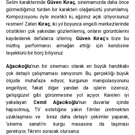
Selim karakterinde
Güven Kıraç
, sinemamızda daha önce
görmediğimiz türden bir karakteri olağanüstü yorumlamış.
Kompozisyonu öyle incelikli ki, ağzınız açık izliyorsunuz
resmen! Zaten
Kıraç
, iki yıl boyunca engelli merkezlerinde
otistikleri çok yakından gözlemlemiş, onların görüntülerini
kaydederek defalarca izlemiş.
Güven Kıraç
’a bize bu
müthiş performansı armağan ettiği için kendisine
teşekkürü bir borç biliyoruz.
Ağacıkoğlu
’nun bir sinemacı olarak en büyük handikabı
çok detaylı çalışmaması sanıyorum. Bu, gerçekliği büyük
ölçüde muhafaza ediyor, kurgunun manipülasyonunu
engelliyor, fakat diğer yandan da işlerin özensiz,
gelişigüzel gibi görünmesine yol açıyor. Kareleri iyi
yakalayan
Cemil Ağacıkoğlu
’nun duvarlar içinde
hapsolmuş, TV estetiğine yakın filmler üretmekten
uzaklaşması ve biraz daha detaylı çekimler yaparak,
‘sinema sanatı’nı kurgu masasına da taşıması
gerekiyor, fikrimi soracak olursanız.