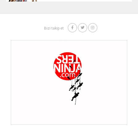
Bizi takip et