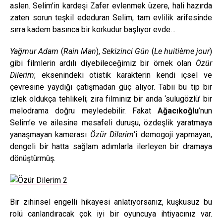
aslen. Selim’in kardeşi Zafer evlenmek üzere, hali hazırda
zaten sorun teşkil ededuran Selim, tam evlilik arifesinde
sırra kadem basınca bir korkudur başlıyor evde…
Yağmur Adam
(
Rain Man
),
Sekizinci Gün
(
Le huitième jour
)
gibi filmlerin ardılı diyebileceğimiz bir örnek olan
Özür
Dilerim
; eksenindeki otistik karakterin kendi içsel ve
çevresine yaydığı çatışmadan güç alıyor. Tabii bu tip bir
izlek oldukça tehlikeli; zira filminiz bir anda ‘sulugözlü’ bir
melodrama doğru meyledebilir. Fakat
Ağacıkoğlu
’nun
Selim’e ve ailesine mesafeli duruşu, özdeşlik yaratmaya
yanaşmayan kamerası
Özür Dilerim
‘i demogoji yapmayan,
dengeli bir hatta sağlam adımlarla ilerleyen bir dramaya
dönüştürmüş.
Bir zihinsel engelli hikayesi anlatıyorsanız, kuşkusuz bu
rolü canlandıracak çok iyi bir oyuncuya ihtiyacınız var.