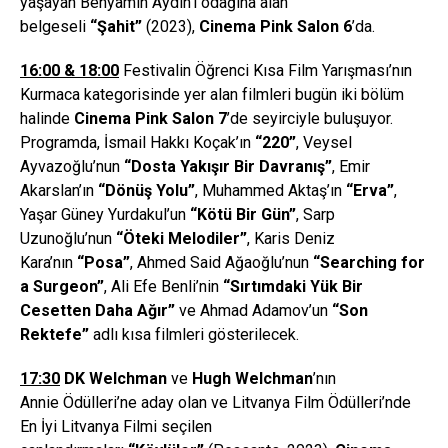
yaşayan Benyamin Aydın’ı odağına alan
belgeseli
“Ş
ahit
”
(2023),
Cinema Pink Salon 6
’da.
16:00 & 18:00
Festivalin Öğrenci Kısa Film Yarışması’nın
Kurmaca kategorisinde yer alan filmleri bugün iki bölüm
halinde
Cinema Pink Salon 7
’de seyirciyle buluşuyor.
Programda, İsmail Hakkı Koçak’ın
“220”
, Veysel
Ayvazoğlu’nun
“Dosta Yakışır Bir Davranış”
, Emir
Akarslan’ın
“D
ö
nüş Yolu”
, Muhammed Aktaş’ın
“Erva”
,
Yaşar Güney Yurdakul’un
“K
ö
tü Bir Gün”
, Sarp
Uzunoğlu’nun
“Öteki Melodiler”
, Karis Deniz
Kara’nın
“Posa”
, Ahmed Said Ağaoğlu’nun
“
Searching for
a Surgeon
”
, Ali Efe Benli’nin
“Sırtımdaki Yük Bir
Cesetten Daha Ağır”
ve Ahmad Adamov’un
“
Son
Rektefe
”
adlı kısa filmleri gösterilecek.
17:30
DK Welchman
ve
Hugh Welchman
’nın
Annie Ödülleri’ne aday olan ve Litvanya Film Ödülleri’nde
En İyi Litvanya Filmi seçilen