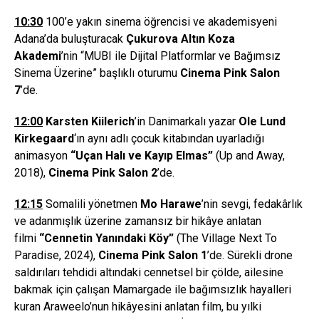
10:30
100’e yakın sinema öğrencisi ve akademisyeni
Adana’da buluşturacak
Çukurova Altın Koza
Akademi
’nin “MUBI ile Dijital Platformlar ve Bağımsız
Sinema Üzerine” başlıklı oturumu
Cinema Pink Salon
7
’de.
12:00
Karsten Kiilerich
’in Danimarkalı yazar
Ole Lund
Kirkegaard
‘ın aynı adlı çocuk kitabından uyarladığı
animasyon
“
U
ç
an Hal
ı
ve Kay
ı
p Elmas
”
(Up and Away,
2018),
Cinema Pink Salon 2
’de.
12:15
Somalili yönetmen
Mo Harawe
’nin sevgi, fedakârlık
ve adanmışlık üzerine zamansız bir hikâye anlatan
filmi
“Cennetin Yanındaki Köy”
(The Village Next To
Paradise, 2024),
Cinema Pink Salon 1
’de. Sürekli drone
saldırıları tehdidi altındaki cennetsel bir çölde, ailesine
bakmak için çalışan Mamargade ile bağımsızlık hayalleri
kuran Araweelo’nun hikâyesini anlatan film, bu yılki