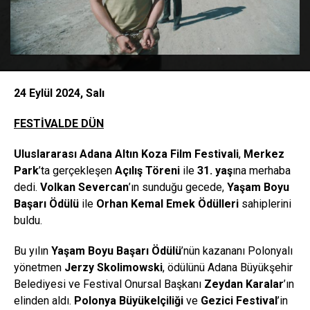
24 Eylül 2024, Salı
FESTİVALDE DÜN
Uluslararas
ı
Adana Alt
ı
n Koza Film Festivali
,
Merkez
Park
’ta gerçekleşen
Açılış Töreni
ile
31. yaş
ına merhaba
dedi.
Volkan Severcan
’ın sunduğu gecede,
Ya
ş
am Boyu
Ba
ş
ar
ı Ö
d
ü
l
ü
ile
Orhan Kemal Emek
Ö
d
ü
lleri
sahiplerini
buldu.
Bu yılın
Ya
ş
am Boyu Ba
ş
ar
ı Ö
d
ü
l
ü
’nün kazananı Polonyalı
yönetmen
Jerzy Skolimowski
, ödülünü Adana Büyükşehir
Belediyesi ve Festival Onursal Başkanı
Zeydan Karalar
’ın
elinden aldı.
Polonya Büyü
kel
çiliği
ve
Gezici Festival
’in