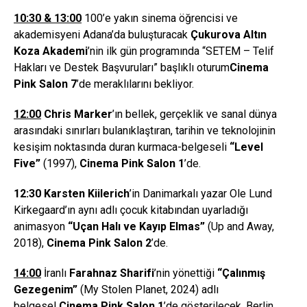
10:30
& 13:00
100’e yakın sinema öğrencisi ve
akademisyeni Adana’da buluşturacak
Çukurova Altın
Koza Akademi
’nin ilk gün programında “SETEM – Telif
Hakları ve Destek Başvuruları” başlıklı oturum
Cinema
Pink Salon 7
’de meraklılarını bekliyor.
12:00
Chris Marker
’ın bellek, gerçeklik ve sanal dünya
arasındaki sınırları bulanıklaştıran, tarihin ve teknolojinin
kesişim noktasında duran kurmaca-belgeseli
“Level
Five”
(1997),
Cinema Pink Salon 1
’de.
12:30
Karsten Kiilerich
’in Danimarkalı yazar Ole Lund
Kirkegaard’ın aynı adlı çocuk kitabından uyarladığı
animasyon
“
U
ç
an Hal
ı
ve Kay
ı
p Elmas
”
(Up and Away,
2018),
Cinema Pink Salon 2
’de.
14:00
İranlı
Farahnaz Sharifi
’nin yönettiği
“Çalınmış
Gezegenim”
(My Stolen Planet, 2024) adlı
belgesel
Cinema Pink Salon 1
’de gösterilecek. Berlin