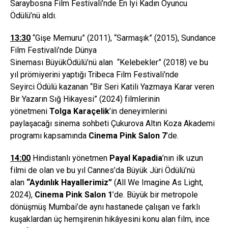
Saraybosna Film Festivali’nde En İyi Kadın Oyuncu
Ödülü’nü aldı.
13:30
“Gişe Memuru” (2011), “Sarmaşık” (2015), Sundance
Film Festivali’nde Dünya
Sineması BüyükÖdülü’nü alan “Kelebekler” (2018) ve bu
yıl prömiyerini yaptığı Tribeca Film Festivali’nde
Seyirci Ödülü kazanan “Bir Seri Katili Yazmaya Karar veren
Bir Yazarın Sığ Hikayesi” (2024) filmlerinin
yönetmeni
Tolga Kara
ç
elik
’in deneyimlerini
paylaşacağı sinema sohbeti Çukurova Altın Koza Akademi
programı kapsamında
Cinema Pink Salon 7
’de.
14:00
Hindistanlı yönetmen
Payal Kapadia
’nın ilk uzun
filmi de olan ve bu yıl Cannes’da Büyük Jüri Ödülü’nü
alan
“Aydınlık Hayallerimiz”
(All We Imagine As Light,
2024),
Cinema Pink Salon 1
’de. Büyük bir metropole
dönüşmüş Mumbai’de aynı hastanede çalışan ve farklı
kuşaklardan üç hemşirenin hikâyesini konu alan film, ince