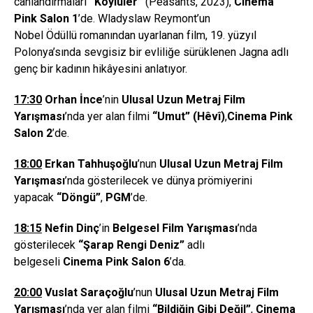
canlandırmaları
“
K
ö
ylüler”
(Peasants, 2023),
Cinema
Pink Salon 1
’de. Wladyslaw Reymont’un
Nobel Ödüllü romanından uyarlanan film, 19. yüzyıl
Polonya’sında sevgisiz bir evliliğe sürüklenen Jagna adlı
genç bir kadının hikâyesini anlatıyor.
17:30
Orhan İnce
’nin
Ulusal Uzun Metraj Film
Yarış
mas
ı
’nda yer alan filmi
“Umut” (Hêvî)
,
Cinema Pink
Salon 2
’de.
18:00
Erkan Tahhuşoğlu
’nun
Ulusal Uzun Metraj Film
Yarış
mas
ı
’nda gösterilecek ve dünya prömiyerini
yapacak
“D
ö
ngü”
,
PGM
’de.
18:15
Nefin Din
ç
’in
Belgesel Film Yar
ış
mas
ı
’nda
gösterilecek
“Ş
arap Rengi Deniz
”
adlı
belgeseli
Cinema Pink Salon 6
’da.
20:00
Vuslat Saraçoğlu
’nun
Ulusal Uzun Metraj Film
Yarış
mas
ı
’nda yer alan filmi
“Bildiğin Gibi Değil”
,
Cinema