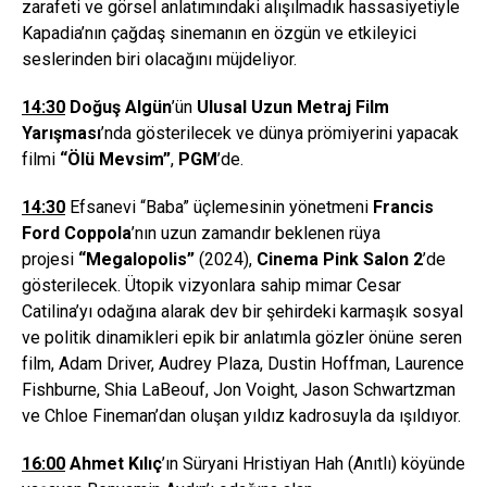
zarafeti ve görsel anlatımındaki alışılmadık hassasiyetiyle
Kapadia’nın çağdaş sinemanın en özgün ve etkileyici
seslerinden biri olacağını müjdeliyor.
14:30
Doğuş
Alg
ün
’ün
Ulusal Uzun Metraj Film
Yarış
mas
ı
’nda gösterilecek ve dünya prömiyerini yapacak
filmi
“Ölü Mevsim”
,
PGM
’de.
14:30
Efsanevi “Baba” üçlemesinin yönetmeni
Francis
Ford Coppola
’nın uzun zamandır beklenen rüya
projesi
“
Megalopolis
”
(2024),
Cinema Pink Salon 2
’de
gösterilecek. Ütopik vizyonlara sahip mimar Cesar
Catilina’yı odağına alarak dev bir şehirdeki karmaşık sosyal
ve politik dinamikleri epik bir anlatımla gözler önüne seren
film, Adam Driver, Audrey Plaza, Dustin Hoffman, Laurence
Fishburne, Shia LaBeouf, Jon Voight, Jason Schwartzman
ve Chloe Fineman’dan oluşan yıldız kadrosuyla da ışıldıyor.
16:00
Ahmet K
ı
l
ıç
’ın Süryani Hristiyan Hah (Anıtlı) köyünde