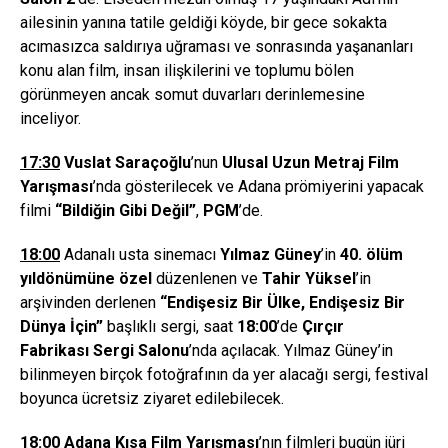
ailesinin yanına tatile geldiği köyde, bir gece sokakta
acımasızca saldırıya uğraması ve sonrasında yaşananları
konu alan film, insan ilişkilerini ve toplumu bölen
görünmeyen ancak somut duvarları derinlemesine
inceliyor.
17:30
Vuslat Saraçoğlu
’nun
Ulusal Uzun Metraj Film
Yarış
mas
ı
’nda gösterilecek ve Adana prömiyerini yapacak
filmi
“Bildiğin Gibi Değil”
,
PGM
’de.
18:00
Adanalı usta sinemacı
Yı
lmaz G
ü
ney
’in
40.
ö
l
ü
m
y
ı
ld
ö
n
ü
m
ü
ne
ö
zel
düzenlenen ve
Tahir Y
ü
ksel
’in
arşivinden derlenen
“
Endi
ş
esiz Bir
Ü
lke, Endi
ş
esiz Bir
D
ü
nya
İç
in
”
başlıklı sergi, saat
18:00
’de
Çı
rç
ı
r
Fabrikas
ı
Sergi Salonu
’nda açılacak. Yılmaz Güney’in
bilinmeyen birçok fotoğrafının da yer alacağı sergi, festival
boyunca ücretsiz ziyaret edilebilecek.
18:00
Adana K
ı
sa Film Yar
ış
mas
ı
’nın filmleri bugün jüri