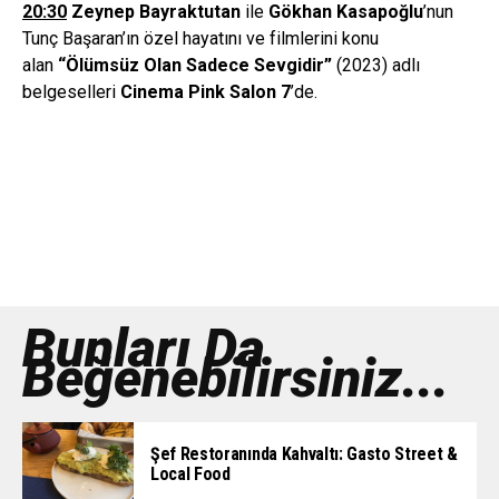
20:30
Zeynep Bayraktutan
ile
G
ö
khan Kasapo
ğ
lu
’nun
Tunç Başaran’ın özel hayatını ve filmlerini konu
alan
“Ö
l
ü
ms
ü
z Olan Sadece Sevgidir
”
(2023) adlı
belgeselleri
Cinema Pink Salon 7
’de.
Bunları Da
Beğenebilirsiniz...
Şef Restoranında Kahvaltı: Gasto Street &
Local Food