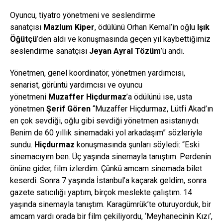
Oyuncu, tiyatro yönetmeni ve seslendirme
sanatçısı
Mazlum Kiper
, ödülünü Orhan Kemal’in oğlu
Işık
Öğütçü
’den aldı ve konuşmasında geçen yıl kaybettiğimiz
seslendirme sanatçısı
Jeyan Ayral Tözüm
’ü andı.
Yönetmen, genel koordinatör, yönetmen yardımcısı,
senarist, görüntü yardımcısı ve oyuncu
yönetmeni
Muzaffer Hi
ç
durmaz
’a ödülünü ise, usta
yönetmen
Şerif Gören
“Muzaffer Hiçdurmaz, Lütfi Akad’ın
en çok sevdiği, oğlu gibi sevdiği yönetmen asistanıydı.
Benim de 60 yıllık sinemadaki yol arkadaşım” sözleriyle
sundu.
Hi
ç
durmaz
konuşmasında şunları söyledi: “Eski
sinemacıyım ben. Üç yaşında sinemayla tanıştım. Perdenin
önüne gider, film izlerdim. Çünkü amcam sinemada bilet
keserdi. Sonra 7 yaşında İstanbul’a kaçarak geldim, sonra
gazete satıcılığı yaptım, birçok meslekte çalıştım. 14
yaşında sinemayla tanıştım. Karagümrük’te oturuyorduk, bir
amcam vardı orada bir film çekiliyordu, ‘Meyhanecinin Kızı’,