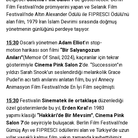
Film Festivali’nde prömiyerini yapan ve Selanik Film
Festivali’nde Altın Alexander Ödülü ile FIPRESCI Ödülü’nü
alan film, 1979 İran İslam Devrimi sırasında doğmuş
yönetmenin günlüğünü perdeye taşıyor.
15:
30
Oscarlı yönetmen
Adam Elliot
’ın stop-
motion harikası son filmi
“Bir Salyangozun
Anıları”
(Memoir Of Snail, 2024), kaçıranlar için tekrar
gösterimiyle
Cinema Pink Salon 2
’de. “Succession”ın
yıldızı Sarah Snook’un seslendirdiği melankolik Grace
Pudel’in acı tatlı anılarını anlatan film, bu yıl Annecy
Animasyon Film Festivali’nde En İyi Film seçilmişti.
15:30
Festivalin
Sinematek ile ortakla
ş
a
düzenlediği
özel gösterimlerde bu yıl,
Erden K
ı
ral
’ın 1983
yapımı klasiği
“
Hakk
â
ri
’
de Bir Mevsim
”
,
Cinema Pink
Salon 7
’de seyirciyle buluşacak. Berlin Film Festivali’nde
Gümüş Ayı ve FIPRESCI ödüllerini alan ve Türkiye’de uzun
yıllar yasaklı kalmış film, yakın zamanda kaybettiğimiz