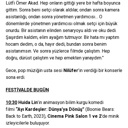
Lütfi Ömer Akad. Hep onların gittiği yere bir hafta boyunca
gittim. Sonra beni setçi olarak aldılar, ondan sonra kamera
asistanlığı, ondan sonra yönetmen yardımcısı… O
dönemlerde yönetmen yardımcısı olmak setçi için büyük
onurdu. Bir asistanın elinden senaryoyu aldı ve oku dedi.
Şaşırdım kaldım, elim ayağım tutmuyor. Bir hata mı yaptım
hocam dedim, o da, hayır dedi, bundan sonra benim
asistanımsın. Ve sonra yüzlerce filmde çalıştım. Hep
doğru, dürüst çalıştım ve hep emekten yanaydım.”
Gece, pop müziğin usta sesi
Nilüfer
’in verdiği bir konserle
sona erdi.
FESTİVALDE BUGÜN
10:30
Huida Lin
’in animasyon bilim kurgu komedi
filmi
“
Ay
ı
Karde
ş
ler: D
ü
nya
’
ya D
ö
n
üş”
(Boonie Bears:
Back to Earth, 2023),
Cinema Pink Salon 1 ve 2
’de minik
izleyicilerle buluşuyor.