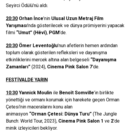
Seyirci Ödülü’nü aldı.
20:30
Orhan İnce
’nin
Ulusal Uzun Metraj Film
Yarış
mas
ı
’nda gösterilecek ve dünya prömiyerini yapacak
filmi
“Umut” (Hêvî)
,
PGM
’de.
20:30
Ö
mer Levento
ğ
lu
’nun afetlerin hemen ardından
toplum olarak gösterilen refleksleri ve dayanışma
etkinliklerini mercek altına alan belgeseli
“
Dayan
ış
ma
Zamanlar
ı”
(2024),
Cinema Pink Salon 7
’de.
FESTİVALDE YARIN
10:30
Yannick Moulin
ile
Beno
î
t Somville
’in birlikte
yönettiği ve ormanı korumak için harekete geçen Orman
Çetesi’nin maceralarını konu alan
animasyon
“
Orman
Ç
etesi: D
ü
nya Turu
”
(The Jungle
Bunch: World Tour, 2023),
Cinema Pink Salon 1
ve
2
’de
minik izleyicileri bekliyor.