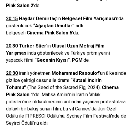
Pink Salon 2
’de.
20:15
Haydar Demirta
ş
’ın
Belgesel Film Yar
ış
mas
ı
’nda
gösterilecek
“
A
ğ
a
ç
tan Umutlar
”
adlı
belgeseli
Cinema Pink Salon 6
’da.
20:30
Türker Süer
’in
Ulusal Uzun Metraj Film
Yarış
mas
ı
’nda gösterilecek ve Türkiye prömiyerini
yapacak filmi
“Gecenin Kıyısı”
,
PGM
’de.
20:30
İranlı yönetmen
Mohammad Rasoulof
’un ülkesinde
gizlice çektiği cesur aile dramı
“Kutsal İncirin
Tohumu”
(The Seed of the Sacred Fig, 2024),
Cinema
Pink Salon 1
’de. Mahsa Amini’nin İran’ın ‘ahlak
polisleri’nce öldürülmesinin ardından yaşanan protestolara
dolaylı bir bakış sunan film, bu yıl Cannes’da Jüri Özel
Ödülü ile FIPRESCI Ödülü’nü, Sydney Film Festivali’nde de
Seyirci Ödülü’nü aldı.