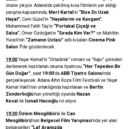
önüne çıkıyor. Adana’da çekilmiş kısa filmlerin yer aldığı
yarışma kapsamında,
Mert Kartal
’ın
“
B
ize En Uzak
Hayat
”
, Cem Güzel’in
“
Hayallerim ve Kavgam
”
,
Muhammed Fatih Taş’ın
“
Portakal
Ç
i
ç
e
ğ
i ve
Salsa
”
, Ömer Özdoğan’ın
“
S
ı
rada Kim Var?
”
ve Muhittin
Yüceli’nin
“
Zaman
ı
n Ustas
ı”
adlı kısaları
Cinema Pink
Salon 7
’de gösterilecek.
19:00
Yaşar Kemal’in “Ortadirek” romanı ve “Kapı” şiirinden
derlenerek hazırlanan okuma tiyatrosu
“
Her Tepeden Bir
G
ü
n Do
ğ
ar
”
, saat
19:00
’da
ABB Tiyatro Salonu
’nda
gerçekleşecek. Adana Altın Koza Film Festivali ve Yaşar
Kemal Vakfı’nın ortaklığında hazırlanan ve
Berfin
Zenderlio
ğ
lu
’nun yönettiği oyunda
Nazan
Kesal
ile
İ
smail Hac
ı
o
ğ
lu
rol alıyor.
19:30
Ö
zlem Mengilib
ö
r
ü
ile
Can
Mengilib
ö
r
ü
’nün
Belgesel Film Yar
ış
mas
ı
’nda yer alan
belgeselleri
“
Laf Aram
ı
zda