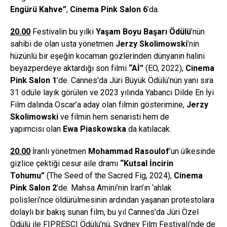
Eng
ü
r
ü
Kahve
”
,
Cinema Pink Salon 6
’da.
20.00
Festivalin bu yılki
Yaşam Boyu Başarı Ödülü
’nün
sahibi de olan usta yönetmen
Jerzy Skolimowski
’nin
hüzünlü bir eşeğin kocaman gözlerinden dünyanın halini
beyazperdeye aktardığı son filmi
“
Aİ”
(EO, 2022),
Cinema
Pink Salon 1
’de. Cannes’da Jüri Büyük Ödülü’nün yanı sıra
31 ödüle layık görülen ve 2023 yılında Yabancı Dilde En İyi
Film dalında Oscar’a aday olan filmin gösterimine,
Jerzy
Skolimowski
ve filmin hem senaristi hem de
yapımcısı olan
Ewa Piaskowska
da katılacak.
20.00
İranlı yönetmen
Mohammad Rasoulof
’un ülkesinde
gizlice çektiği cesur aile dramı
“Kutsal İncirin
Tohumu”
(The Seed of the Sacred Fig, 2024),
Cinema
Pink Salon 2
’de. Mahsa Amini’nin İran’ın ‘ahlak
polisleri’nce öldürülmesinin ardından yaşanan protestolara
dolaylı bir bakış sunan film, bu yıl Cannes’da Jüri Özel
Ödülü ile FIPRESCI Ödülü’nü, Sydney Film Festivali’nde de