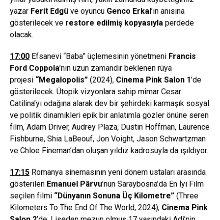
yazar
Ferit Edg
ü
ve oyuncu
Genco Erkal
’ın anısına
gösterilecek ve
restore edilmi
ş
kopyas
ı
yla
perdede
olacak.
17:00
Efsanevi “Baba” üçlemesinin yönetmeni
Francis
Ford Coppola
’nın uzun zamandır beklenen rüya
projesi
“
Megalopolis
”
(2024),
Cinema Pink Salon 1
’de
gösterilecek. Ütopik vizyonlara sahip mimar Cesar
Catilina’yı odağına alarak dev bir şehirdeki karmaşık sosyal
ve politik dinamikleri epik bir anlatımla gözler önüne seren
film, Adam Driver, Audrey Plaza, Dustin Hoffman, Laurence
Fishburne, Shia LaBeouf, Jon Voight, Jason Schwartzman
ve Chloe Fineman’dan oluşan yıldız kadrosuyla da ışıldıyor.
17:15
Romanya sinemasının yeni dönem ustaları arasında
gösterilen
Emanuel P
ârvu
’nun Saraybosna’da En İyi Film
seçilen filmi
“Dünyanın Sonuna Üç Kilometre”
(Three
Kilometers To The End Of The World, 2024),
Cinema Pink
Salon 2
’de. Liseden mezun olmuş 17 yaşındaki Adi’nin