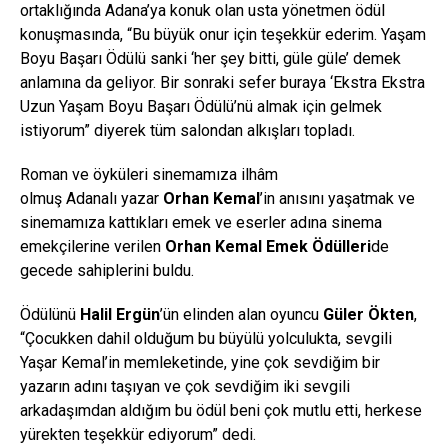
ortaklığında Adana’ya konuk olan usta yönetmen ödül
konuşmasında, “Bu büyük onur için teşekkür ederim. Yaşam
Boyu Başarı Ödülü sanki ‘her şey bitti, güle güle’ demek
anlamına da geliyor. Bir sonraki sefer buraya ‘Ekstra Ekstra
Uzun Yaşam Boyu Başarı Ödülü’nü almak için gelmek
istiyorum” diyerek tüm salondan alkışları topladı.
Roman ve öyküleri sinemamıza ilhâm
olmuş Adanalı yazar
Orhan Kemal
’in anısını yaşatmak ve
sinemamıza kattıkları emek ve eserler adına sinema
emekçilerine verilen
Orhan Kemal Emek
Ö
d
ü
lleri
de
gecede sahiplerini buldu.
Ödülünü
Halil Ergün
’ün elinden alan oyuncu
G
ü
ler
Ö
kten
,
“Çocukken dahil olduğum bu büyülü yolculukta, sevgili
Yaşar Kemal’in memleketinde, yine çok sevdiğim bir
yazarın adını taşıyan ve çok sevdiğim iki sevgili
arkadaşımdan aldığım bu ödül beni çok mutlu etti, herkese
yürekten teşekkür ediyorum” dedi.