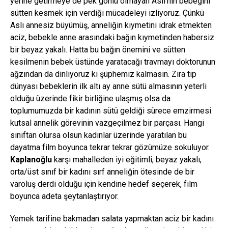
yerine getirmeye de pek gönlü olmayan Aslı’nın bebeğini
sütten kesmek için verdiği mücadeleyi izliyoruz. Çünkü
Aslı annesiz büyümüş, anneliğin kıymetini idrak etmekten
aciz, bebekle anne arasındaki bağın kıymetinden habersiz
bir beyaz yakalı. Hatta bu bağın önemini ve sütten
kesilmenin bebek üstünde yaratacağı travmayı doktorunun
ağzından da dinliyoruz ki şüphemiz kalmasın. Zira tıp
dünyası bebeklerin ilk altı ay anne sütü almasının yeterli
olduğu üzerinde fikir birliğine ulaşmış olsa da
toplumumuzda bir kadının sütü geldiği sürece emzirmesi
kutsal annelik görevinin vazgeçilmez bir parçası. Hangi
sınıftan olursa olsun kadınlar üzerinde yaratılan bu
dayatma film boyunca tekrar tekrar gözümüze sokuluyor.
Kaplanoğlu
karşı mahalleden iyi eğitimli, beyaz yakalı,
orta/üst sınıf bir kadını sırf anneliğin ötesinde de bir
varoluş derdi olduğu için kendine hedef seçerek, film
boyunca adeta şeytanlaştırıyor.
Yemek tarifine bakmadan salata yapmaktan aciz bir kadını