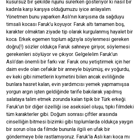
kusursuz bir şekilde rujunu sürerken gösteriyor ki nasıl bir
kadınla karşı karşıya olduğumuzu iyice anlayalım.
Yönetmen bunu yaparken Aslı’nın karşısına da sağduyu
timsali kocası Faruk’u koyuyor. Faruk altı tamamen boş,
karakter olmaktan ziyade tip olarak kurgulanmış hayalet bir
koca. Erkek egemen toplum ağzıyla söylenmesi gereken
doğru(!) sözler oldukça Faruk sahneye giriyor, söylemesi
gerekenleri söylüyor ve çıkıyor. Gelgelelim Faruk’un
Aslı’dan önemli bir farkı var. Faruk onu yetiştirmek için her
daim evde olan cefakâr bir anneyle büyümüş; ev yoğurdu,
ev keki gibi nimetlerin kıymetini bilen ancak evliliğinde
bunlara hasret kalan, evin yardımcısı yemek yapmamışsa
yorgun argın işten geldiğinde tarife bakılarak yapılmış
salataya talim etmek zorunda kalan tipik bir Türk erkeği.
Faruk’un bir diğer özelliği ise aseksüel oluşu, tıpkı filmdeki
tüm karakterler gibi. Doğum sonrası çiftler arasında
cinselliğin bitmesi bizimki gibi toplumlarda oldukça yaygın
bir sorun olsa da filmde bununla ilgili en ufak bir
göndermeye bile rastlamıyoruz. Faruk’la Aslı karı koca mı