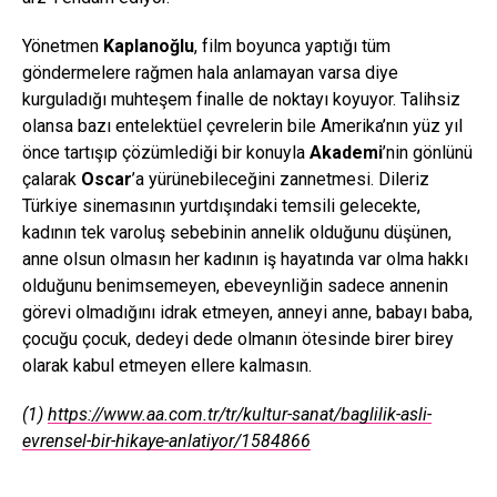
Yönetmen
Kaplanoğlu
, film boyunca yaptığı tüm
göndermelere rağmen hala anlamayan varsa diye
kurguladığı muhteşem finalle de noktayı koyuyor. Talihsiz
olansa bazı entelektüel çevrelerin bile Amerika’nın yüz yıl
önce tartışıp çözümlediği bir konuyla
Akademi
’nin gönlünü
çalarak
Oscar
’a yürünebileceğini zannetmesi. Dileriz
Türkiye sinemasının yurtdışındaki temsili gelecekte,
kadının tek varoluş sebebinin annelik olduğunu düşünen,
anne olsun olmasın her kadının iş hayatında var olma hakkı
olduğunu benimsemeyen, ebeveynliğin sadece annenin
görevi olmadığını idrak etmeyen, anneyi anne, babayı baba,
çocuğu çocuk, dedeyi dede olmanın ötesinde birer birey
olarak kabul etmeyen ellere kalmasın.
(1)
https://www.aa.com.tr/tr/kultur-sanat/baglilik-asli-
evrensel-bir-hikaye-anlatiyor/1584866