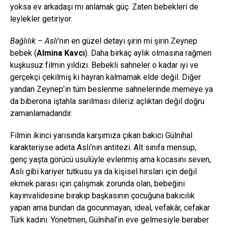
yoksa ev arkadaşı mı anlamak güç. Zaten bebekleri de
leylekler getiriyor.
Bağlılık – Aslı
’nın en güzel detayı şirin mi şirin Zeynep
bebek (
Almina Kavcı
). Daha birkaç aylık olmasına rağmen
kuşkusuz filmin yıldızı. Bebekli sahneler o kadar iyi ve
gerçekçi çekilmiş ki hayran kalmamak elde değil. Diğer
yandan Zeynep’in tüm beslenme sahnelerinde memeye ya
da biberona iştahla sarılması dileriz açlıktan değil doğru
zamanlamadandır.
Filmin ikinci yarısında karşımıza çıkan bakıcı Gülnihal
karakteriyse adeta Aslı’nın antitezi. Alt sınıfa mensup,
genç yaşta görücü usulüyle evlenmiş ama kocasını seven,
Aslı gibi kariyer tutkusu ya da kişisel hırsları için değil
ekmek parası için çalışmak zorunda olan, bebeğini
kayınvalidesine bırakıp başkasının çocuğuna bakıcılık
yapan ama bundan da gocunmayan, ideal, vefakâr, cefakar
Türk kadını. Yönetmen, Gülnihal’in eve gelmesiyle beraber