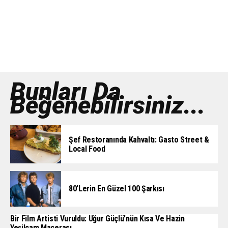
Bunları Da
Beğenebilirsiniz...
Şef Restoranında Kahvaltı: Gasto Street &
Local Food
80’lerin En Güzel 100 Şarkısı
Bir Film Artisti Vuruldu: Uğur Güçlü’nün Kısa Ve Hazin
Yeşilçam Macerası