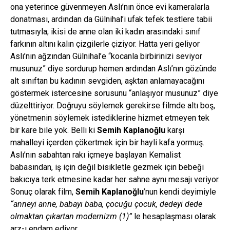
ona yeterince güvenmeyen Aslı’nın önce evi kameralarla
donatması, ardından da Gülnihal’i ufak tefek testlere tabii
tutmasıyla; ikisi de anne olan iki kadın arasındaki sınıf
farkının altını kalın çizgilerle çiziyor. Hatta yeri geliyor
Aslı’nın ağzından Gülnihal’e “kocanla birbirinizi seviyor
musunuz” diye sordurup hemen ardından Aslı’nın gözünde
alt sınıftan bu kadının sevgiden, aşktan anlamayacağını
göstermek istercesine sorusunu “anlaşıyor musunuz” diye
düzelttiriyor. Doğruyu söylemek gerekirse filmde altı boş,
yönetmenin söylemek istediklerine hizmet etmeyen tek
bir kare bile yok. Belli ki
Semih Kaplanoğlu
karşı
mahalleyi içerden çökertmek için bir hayli kafa yormuş.
Aslı’nın sabahtan rakı içmeye başlayan Kemalist
babasından, iş için değil bisikletle gezmek için bebeği
bakıcıya terk etmesine kadar her sahne aynı mesajı veriyor.
Sonuç olarak film,
Semih Kaplanoğlu
’nun kendi deyimiyle
“
anneyi anne, babayı baba, çocuğu çocuk, dedeyi dede
olmaktan çıkartan modernizm (1)”
le hesaplaşması olarak
arz-ı endam ediyor.