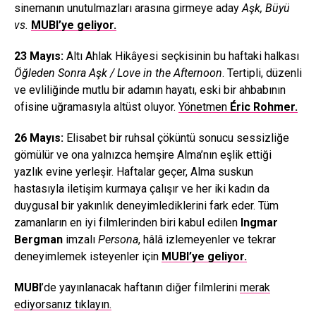
sinemanın unutulmazları arasına girmeye aday
Aşk, Büyü
vs.
MUBI’ye geliyor.
23 Mayıs:
Altı Ahlak Hikâyesi seçkisinin bu haftaki halkası
Öğleden Sonra Aşk / Love in the Afternoon
. Tertipli, düzenli
ve evliliğinde mutlu bir adamın hayatı, eski bir ahbabının
ofisine uğramasıyla altüst oluyor.
Yönetmen
Éric Rohmer.
26 Mayıs:
Elisabet bir ruhsal çöküntü sonucu sessizliğe
gömülür ve ona yalnızca hemşire Alma’nın eşlik ettiği
yazlık evine yerleşir. Haftalar geçer, Alma suskun
hastasıyla iletişim kurmaya çalışır ve her iki kadın da
duygusal bir yakınlık deneyimlediklerini fark eder. Tüm
zamanların en iyi filmlerinden biri kabul edilen
Ingmar
Bergman
imzalı
Persona
, hâlâ izlemeyenler ve tekrar
deneyimlemek isteyenler için
MUBI’ye geliyor.
MUBI
’de yayınlanacak haftanın diğer filmlerini
merak
ediyorsanız tıklayın.