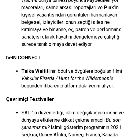
Trauma
dünya turnesi boyunca kaydedilen yol
maceraları, sahne arkası röportajları ve
Pink
’in
kişisel yaşantısından görüntüleri harmanlayan
belgesel, izleyicileri onun seçtiği ailesine
katılmaya ve bir anne, eş, patron ve performans
sanatçısı olarak hayatını dengelemeye çalıştığı
sürece tanık olmaya davet ediyor.
beIN CONNECT
Taika Waititi
’nin ödül ve övgülere boğulan filmi
Vahşiler Firarda / Hunt for the Wilderpeople
bugünden itibaren platformdaki yerini alıyor.
Çevrimiçi Festivaller
SALT’ın düzenlediği, iklim değişikliğinin insan ve
dünyaya etkilerine dikkat çekme amaçlı
Bu son
şansımız mı?
isimli gösterim programının 2021
seçkisi; Güney Afrika, Norveç, Fransa, Kanada,