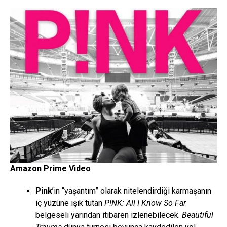
Amazon Prime Video
Pink
’in “yaşantım” olarak nitelendirdiği karmaşanın
iç yüzüne ışık tutan
P!NK: All I Know So Far
belgeseli yarından itibaren izlenebilecek.
Beautiful