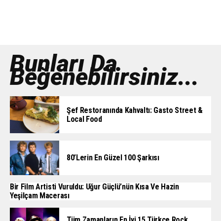
Bunları Da
Beğenebilirsiniz...
Şef Restoranında Kahvaltı: Gasto Street &
Local Food
80’lerin En Güzel 100 Şarkısı
Bir Film Artisti Vuruldu: Uğur Güçlü’nün Kısa Ve Hazin
Yeşilçam Macerası
Tüm Zamanların En İyi 15 Türkçe Rock