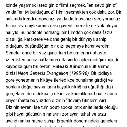
İçinde yaşamak istediğiniz filmi seçmek, “en sevdiğiniz”
ya da “en iyi bulduğunuz” filmi seçmekten çok daha zor. Bir
anlamda kendi ütopyanızı ya da distopyanızı seçiyorsunuz.
Filmin evreniyle aranızdaki güvenli mesafe de yok oluyor
haliyle. Bu nedenle herhangi bir filmden çok daha fazla
olasılığa, karaktere ve daha geniş bir dünyaya sahip
olduğunu düşündüğüm bir dizi seçmeye karar verdim.
Seneler önce bir yaz günü, tüm bölümlerini üst üste
izledikten sonra haftalarca etkisinden çıkamadığım, içinde
kaybolduğum bir evren:
Hideaki Anno
’nun kült anime
dizisi
Neon Genesis Evangelion (1995-96).
Bir iddiaya
göre yönetmenin hikâye ilerledikçe bunalıma girdiği ve
sonlara doğru hayranlarını hayal kırıklığına uğrattığı dizi,
gerçekten de oldukça iç sıkıcı ve karanlık bir finalle sona
eriyor (hatta bu yüzden dizinin “devam filmleri” var).
Dizinin evreni ise tüm post-apokaliptik anlatılarda olduğu
gibi hayal gücünün sınırlarını zorlayan, tuhaf ve arzu
uyandıran bir hisse sahip. Ergenlik dönemindeki gençlerin