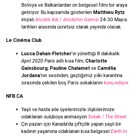
Bolivya ve Balkanlardan on belgesel filmi bir araya
getiriyor. Bu kapsamda gösterilen
Matthieu Rytz
imzalı
Anote’s Ark
/
Anote’nin Gemisi
24-30 Mayıs
tarihleri arasında ücretsiz olarak yayında olacak.
Le Cinéma Club
Lucca Dahan-Fletcher
’ın yönettiği 8 dakikalık
April 2020 Paris
adlı kısa film;
Charlotte
Gainsbourg
,
Pauline Chalamet
ve
Camélia
Jordana
’nın sesinden, geçtiğimiz yılki karantina
sırasında çekilen boş Paris sokaklarını
konu ediyor.
NFB.CA
Yaşlı ve hasta aile üyelerimizle ilişkilerimize
odaklanan suluboya animasyon
Sokak / The Street.
Çin pazarı için Kanada’da çiftçilik yapan yaşlı bir
kadının yaşamına odaklanan kısa belgesel
Earth to