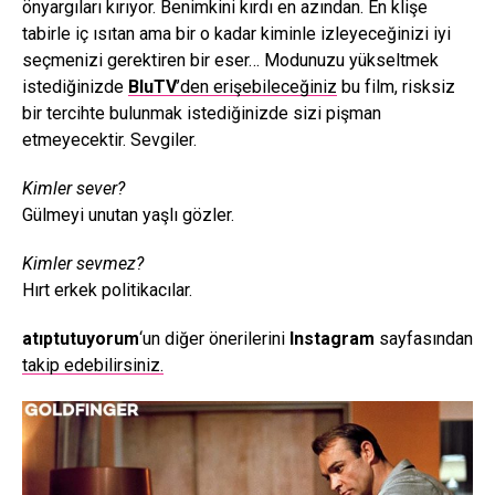
önyargıları kırıyor. Benimkini kırdı en azından. En klişe
tabirle iç ısıtan ama bir o kadar kiminle izleyeceğinizi iyi
seçmenizi gerektiren bir eser… Modunuzu yükseltmek
istediğinizde
BluTV
’den erişebileceğiniz
bu film, risksiz
bir tercihte bulunmak istediğinizde sizi pişman
etmeyecektir. Sevgiler.
Kimler sever?
Gülmeyi unutan yaşlı gözler.
Kimler sevmez?
Hırt erkek politikacılar.
atıptutuyorum
‘un diğer önerilerini
Instagram
sayfasından
takip edebilirsiniz.