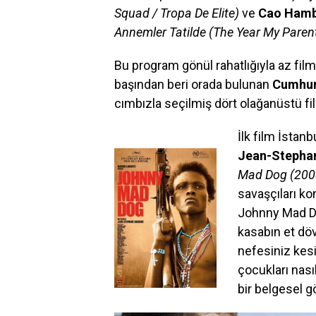
Squad / Tropa De Elite)
ve
Cao Hamb
Annemler Tatilde (The Year My Paren
Bu program gönül rahatlığıyla az film
başından beri orada bulunan
Cumhur
cımbızla seçilmiş dört olağanüstü f
İlk film İstan
Jean-Stepha
Mad Dog (200
savaşçıları ko
Johnny Mad Do
kasabın et döv
nefesiniz kesil
çocukları nas
bir belgesel g