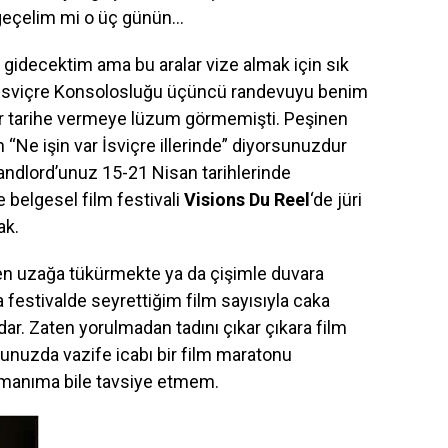
 geçelim mi o üç günün…
 gidecektim ama bu aralar vize almak için sık
 İsviçre Konsolosluğu üçüncü randevuyu benim
r tarihe vermeye lüzum görmemişti. Peşinen
 “Ne işin var İsviçre illerinde” diyorsunuzdur
andlord’unuz 15-21 Nisan tarihlerinde
 belgesel film festivali
Visions Du Reel
‘de jüri
ak.
i en uzağa tükürmekte ya da çişimle duvara
estivalde seyrettiğim film sayısıyla caka
r. Zaten yorulmadan tadını çıkar çıkara film
unuzda vazife icabı bir film maratonu
şmanıma bile tavsiye etmem.