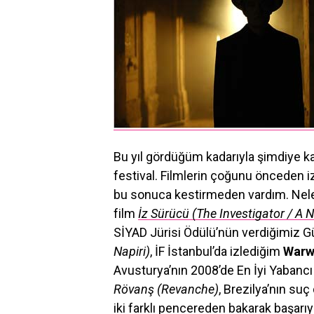
Bu yıl gördüğüm kadarıyla şimdiye kad
festival. Filmlerin çoğunu önceden iz
bu sonuca kestirmeden vardım. Neler 
film
İz Sürücü (The Investigator / A
SİYAD Jürisi Ödülü’nün verdiğimiz G
Napiri)
, İF İstanbul’da izlediğim
Warw
Avusturya’nın 2008’de En İyi Yabancı 
Rövanş (Revanche)
, Brezilya’nın su
iki farklı pencereden bakarak başarıy