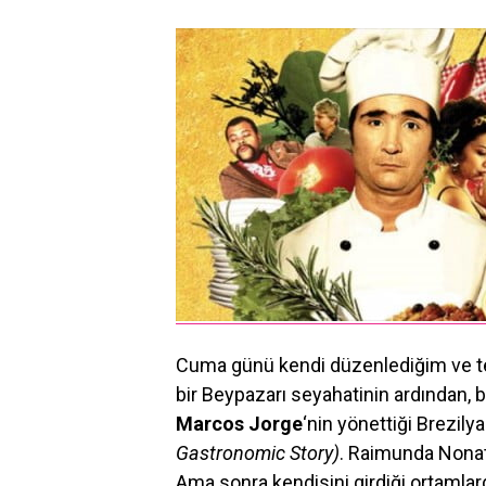
Cuma günü kendi düzenlediğim ve te
bir Beypazarı seyahatinin ardından, 
Marcos Jorge
‘nin yönettiği Brezily
Gastronomic Story)
. Raimunda Nonat
Ama sonra kendisini girdiği ortamlard