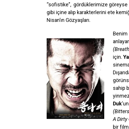
“sofistike”, gördüklerimize göreyse “
gibi içine alıp karakterlerini ete ke
Nisan’ın Gözyaşları.
Benim 
anlaya
(Breath
için.
Ya
sinemas
Dışarı
görünse
sahip b
yinmez
Duk
‘u
(Bitter
A Dirty
bir fi