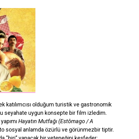
k katılımcısı olduğum turistik ve gastronomik
bu seyahate uygun konsepte bir film izledim.
a yapımı
Hayatın Mutfağı (Estômago / A
o sosyal anlamda özürlü ve görünmezbir tiptir.
a “biri” yapacak bir yeteneğini keşfeder: