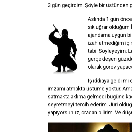
3 gün geçirdim. Şöyle bir üstünden
Aslında 1 gün önce
sık uğrar olduğum
ajandama uygun bi
izah etmediğim için
tabi. Söyleyeyim: L
gerçekleşen güzide
olarak görev yapac
İş iddiaya geldi m
imzamı atmakta üstüme yoktur. Ama f
satmakta aklıma gelmedi bugüne kada
seyretmeyi tercih ederim. Jüri olduğ
yapıyorsunuz, oradan bilirim. Ve dü