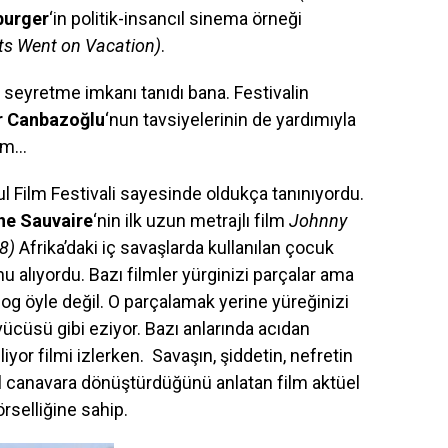
urger
‘in politik-insancıl sinema örneği
ts Went on Vacation)
.
 seyretme imkanı tanıdı bana. Festivalin
 Canbazoğlu
‘nun tavsiyelerinin de yardımıyla
ilm…
bul Film Festivali sayesinde oldukça tanınıyordu.
ne Sauvaire
‘nin ilk uzun metrajlı film
Johnny
8)
Afrika’daki iç savaşlarda kullanılan çocuk
nu alıyordu. Bazı filmler yürginizi parçalar ama
g öyle değil. O parçalamak yerine yüreğinizi
ücüsü gibi eziyor. Bazı anlarında acıdan
iyor filmi izlerken. Savaşın, şiddetin, nefretin
ıl canavara dönüştürdüğünü anlatan film aktüel
örselliğine sahip.