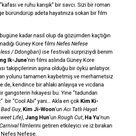
kafası ve ruhu karışık” bir savcı. Sizi bir roman
miğe büründürüp adeta hayatınıza sokan bir film
bugüne kadar nasıl olup da gözümden kaçtığın
madığı Güney Kore filmi
Nefes Nefese
less / Ddongbari)
ise festivali sürpriziydi benim
ng Ik-June
‘nin filmi aslında Güney Kore
ı takipçilerinin aşina olduğu bir öykü anlatıyor.
dan yolunu tamamen kaybetmiş ve merhametsiz
 de, kendince bir ahlaki anlayışa ve vicdana
ir gangsterin hikayesi bu. Yine “tadundan
” bir “Cool Abi” yani… Akla en çok
Kim Ki-
n
Bad Guy
,
Kim Ji-Woon
‘un
Acı Tatlı Hayat
sweet Life)
,
Jang Hun
‘un
Rough Cut
,
Ha Yu
‘nun
 Carnival
filmlerini getiren etkileyici ve iz bırakan
lm Nefes Nefese.