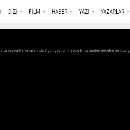
a
DİZİ
FİLM
HABER
YAZI
YAZARLAR
 hafta başkentte ve civarında 3 gün geçirdim. Şöyle bir üstünden geçelim mi o üç g