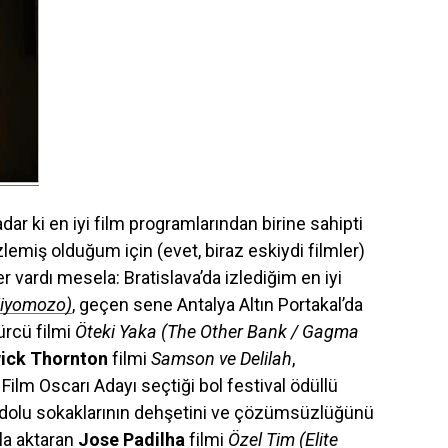
ar ki en iyi film programlarından birine sahipti
lemiş olduğum için (evet, biraz eskiydi filmler)
vardı mesela: Bratislava’da izlediğim en iyi
 Niyomozo)
, geçen sene Antalya Altın Portakal’da
ürcü filmi
Öteki Yaka (The Other Bank / Gagma
ick Thornton
filmi
Samson ve Delilah
,
Film Oscarı Adayı seçtiği bol festival ödüllü
ç dolu sokaklarının dehşetini ve çözümsüzlüğünü
la aktaran
Jose Padilha
filmi
Özel Tim (Elite