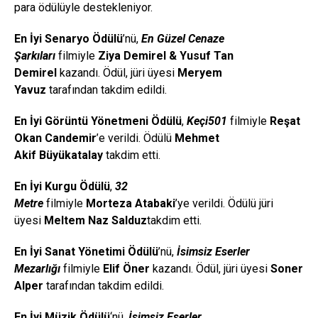
para ödülüyle destekleniyor.
En İyi Senaryo
Ödülü
’nü,
En Güzel Cenaze
Şarkıları
filmiyle
Ziya Demirel & Yusuf Tan
Demirel
kazandı. Ödül, jüri üyesi
Meryem
Yavuz
tarafından takdim edildi.
En İyi Görüntü Yönetmeni Ödülü
,
Keçi501
filmiyle
Reşat
Okan Candemir
’e verildi. Ödülü
Mehmet
Akif
Büyükatalay
takdim etti.
En İyi Kurgu Ödülü
,
32
Metre
filmiyle
Morteza
Atabaki
’ye verildi. Ödülü jüri
üyesi
Meltem Naz
Salduz
takdim etti.
En İyi Sanat Yönetimi Ödülü
’nü,
İsimsiz Eserler
Mezarlığı
filmiyle
Elif Öner
kazandı. Ödül, jüri üyesi
Soner
Alper
tarafından takdim edildi.
En İyi Müzik Ödülü
‘nü,
İsimsiz Eserler