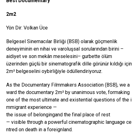
Best
Documentary
2m2
Yön Dir: Volkan Üce
Belgesel Sinemacılar Birliği (BSB) olarak göçmenlik
deneyiminin en nihai ve varoluşsal sorularından birini –
aidiyet ve son mekân meselesini– gurbette ölüm
üzerinden güçlü bir sinematografik dille görünür kıldığı için
2m² belgeselini oybirliğiyle ödüllendiriyoruz.
As the Documentary Filmmakers Association (BSB), we a
ward the documentary 2m² by unanimous vote, formaking
one of the most ultimate and existential questions of the i
mmigrant experience —
the issue of belongingand the final place of rest
— visible through a powerful cinematographic language ce
ntred on death in a foreignland.