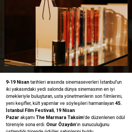
9-19 Nisan
tarihleri arasında sinemaseverleri İstanbul’un
iki yakasındaki yedi salonda dünya sinemasının en iyi
örnekleriyle buluşturan, usta yönetmenlerin son filmlerini,
yeni keşifler, kült yapımlar ve söyleşileri harmanlayan
45.
İstanbul Film Festivali
,
19 Nisan
Pazar
akşamı
The
Marmara Taksim
’de düzenlenen ödül
töreniyle sona erdi.
Onur Özaydın
’ın sunuculuğunu
üstlendiği törende ödüller sahiplerini buldu.