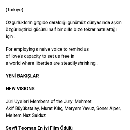
(Türkiye)
Özgürlüklerin gitgide daraldığı günümüz dünyasında aşkın
özgürleştirici gücünü naif bir dille bize tekrar hatırlattığı
için…
For employing a naive voice to remind us
of love’s capacity to set us free in
a world where liberties are steadilyshrinking…
YENİ BAKIŞLAR
NEW VISIONS
Jüri Üyeleri Members of the Jury: Mehmet
Akif Büyükatalay, Murat Kılıç, Meryem Yavuz, Soner Alper,
Meltem Naz Salduz
Seyfi Teoman En İyi Film Ödülü