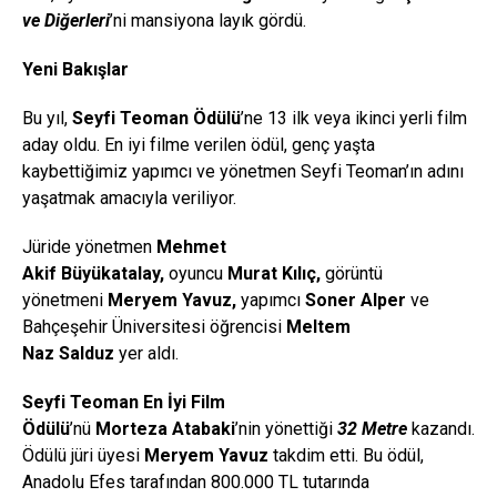
ve
Diğerleri
’ni mansiyona layık gördü.
Yeni Bakışlar
Bu yıl,
Seyfi Teoman Ödülü
’ne 13 ilk veya ikinci yerli film
aday oldu.
En iyi filme verilen ödül, genç yaşta
kaybettiğimiz yapımcı ve yönetmen Seyfi Teoman’ın adını
yaşatmak amacıyla veriliyor.
Jüride yönetmen
Mehmet
Akif
Büyükatalay
,
oyuncu
Murat Kılıç,
görüntü
yönetmeni
Meryem Yavuz,
yapımcı
Soner Alper
ve
Bahçeşehir Üniversitesi öğrencisi
Meltem
Naz
Salduz
yer aldı.
Seyfi Teoman En İyi Film
Ödülü
’nü
Morteza
Atabaki
’nin yönettiği
32 Metre
kazandı.
Ödülü jüri üyesi
Meryem Yavuz
takdim etti. Bu ödül,
Anadolu Efes tarafından 800.000 TL tutarında