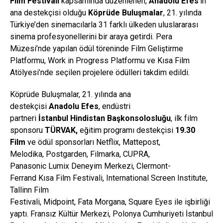
Film Festivali
kapsamında düzenlenen,
Anadolu Efes
’in
ana destekçisi olduğu
Köprüde Buluşmalar
, 21. yılında
Türkiye’den sinemacılarla 31 farklı ülkeden uluslararası
sinema profesyonellerini bir araya getirdi. Pera
Müzesi’nde yapılan ödül töreninde Film Geliştirme
Platformu, Work in Progress Platformu ve Kısa Film
Atölyesi’nde seçilen projelere ödülleri takdim edildi.
Köprüde Buluşmalar, 21. yılında ana
destekçisi
Anadolu
Efes
, endüstri
partneri
İstanbul
Hindistan Başkonsolosluğu
, ilk film
sponsoru
TÜRVAK,
eğitim programı destekçisi
19.30
Film
ve ödül sponsorları Netflix, Mattepost,
Melodika, Postgarden, Filmarka, CUPRA,
Panasonic Lumix Deneyim Merkezi, Clermont-
Ferrand Kısa Film Festivali, International Screen Institute,
Tallinn Film
Festivali, Midpoint, Fata Morgana, Square Eyes ile işbirliği
yaptı. Fransız Kültür Merkezi, Polonya Cumhuriyeti İstanbul