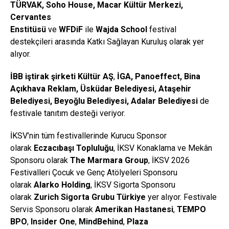
TÜRVAK,
Soho
House, Macar Kültür Merkezi,
Cervantes
Enstitüsü
ve
WFDiF
ile
Wajda
School
festival
destekçileri arasında Katkı Sağlayan Kuruluş olarak yer
alıyor.
İBB iştirak şirketi Kültür AŞ
,
İGA,
Panoeffect
, Bina
Açıkhava Reklam, Üsküdar Belediyesi, Ataşehir
Belediyesi, Beyoğlu Belediyesi, Adalar Belediyesi
de
festivale tanıtım desteği veriyor.
İKSV’nin tüm festivallerinde Kurucu Sponsor
olarak
Eczacıbaşı Topluluğu
, İKSV Konaklama ve Mekân
Sponsoru olarak
The
Marmara
Group
, İKSV 2026
Festivalleri Çocuk ve Genç Atölyeleri Sponsoru
olarak
Alarko Holding
, İKSV Sigorta Sponsoru
olarak
Zurich
Sigorta Grubu Türkiye
yer alıyor. Festivale
Servis Sponsoru olarak
Amerikan Hastanesi
,
TEMPO
BPO
,
Insider
One
,
MindBehind
,
Plaza