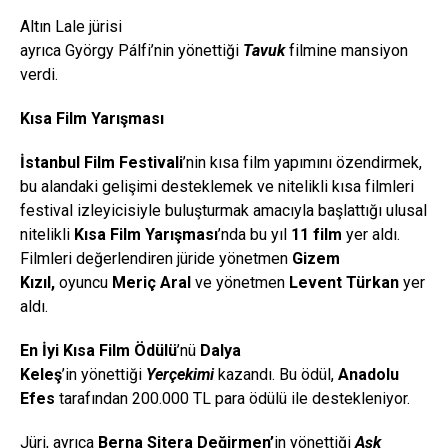
Altın Lale jürisi
ayrıca György Pálfi’nin yönettiği
Tavuk
filmine mansiyon
verdi.
Kısa Film Yarışması
İstanbul Film Festivali
’nin kısa film yapımını özendirmek,
bu alandaki gelişimi desteklemek ve nitelikli kısa filmleri
festival izleyicisiyle buluşturmak amacıyla başlattığı ulusal
nitelikli
Kısa Film
Yarışması
’nda bu yıl
11 film
yer aldı.
Filmleri değerlendiren jüride yönetmen
Gizem
Kızıl,
oyuncu
Meriç Aral
ve yönetmen
Levent Türkan
yer
aldı.
En İyi Kısa Film Ödülü
’nü
Dalya
Keleş
’in
yönettiği
Yerçekimi
kazandı. Bu ödül,
Anadolu
Efes
tarafından 200.000 TL para ödülü ile destekleniyor.
Jüri, ayrıca
Berna
Sitera
Değirmen’
in
yönettiği
Aşk