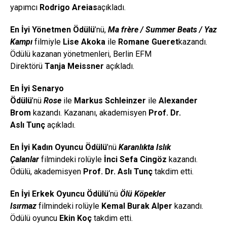
yapımcı
Rodrigo
Areias
açıkladı.
En İyi Yönetmen Ödülü
’nü,
Ma
frère
/
Summer
Beats
/ Yaz
Kampı
filmiyle
Lise
Akoka
ile
Romane
Gueret
kazandı.
Ödülü kazanan yönetmenleri, Berlin EFM
Direktörü
Tanja
Meissner
açıkladı.
En İyi Senaryo
Ödülü
’nü
Rose
ile
Markus
Schleinzer
ile
Alexander
Brom
kazandı. Kazananı, akademisyen
Prof. Dr.
Aslı
Tunç
açıkladı.
En İyi Kadın Oyuncu Ödülü
’nü
Karanlıkta Islık
Çalanlar
filmindeki rolüyle
İnci Sefa Cingöz
kazandı.
Ödülü, akademisyen
Prof. Dr. Aslı Tunç
takdim etti.
En İyi Erkek Oyuncu Ödülü
‘nü
Ölü Köpekler
Isırmaz
filmindeki rolüyle
Kemal Burak Alper
kazandı.
Ödülü oyuncu
Ekin Koç
takdim etti.