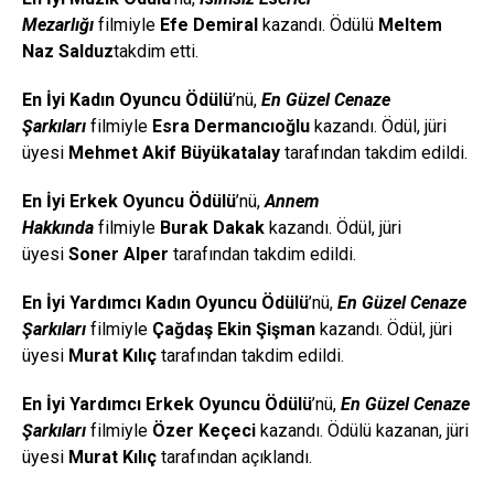
Mezarlığı
filmiyle
Efe Demiral
kazandı. Ödülü
Meltem
Naz
Salduz
takdim etti.
En İyi Kadın Oyuncu Ödülü
’nü,
En Güzel Cenaze
Şarkıları
filmiyle
Esra
Dermancıoğlu
kazandı. Ödül, jüri
üyesi
Meh
met Akif
Büyükatalay
tarafından takdim edildi.
En İyi Erkek Oyuncu Ödülü
’nü,
Annem
Hakkında
filmiyle
Burak
Dakak
kazandı. Ödül, jüri
üyesi
Soner Alper
tarafından takdim edildi.
En İyi Yardımcı Kadın Oyuncu Ödülü
’nü,
En Güzel Cenaze
Şarkıları
filmiyle
Çağdaş Ekin Şişman
kazandı. Ödül, jüri
üyesi
Murat Kılıç
tarafından takdim edildi.
En İyi Yardımcı Erkek Oyuncu Ödülü
’nü,
En Güzel Cenaze
Şarkıları
filmiyle
Özer Keçeci
kazandı. Ödülü kazanan, jüri
üyesi
Murat Kılıç
tarafından açıklandı.