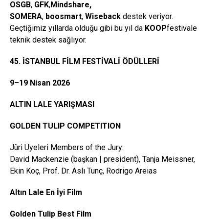
OSGB
,
GFK
,
Mindshare
,
SOMERA
,
boosmart
,
Wiseback
destek veriyor.
Geçtiğimiz yıllarda olduğu gibi bu yıl da
KOOP
festivale
teknik destek sağlıyor.
45. İSTANBUL FİLM FESTİVALİ ÖDÜLLERİ
9–19 Nisan 2026
ALTIN LALE YARIŞMASI
GOLDEN TULIP COMPETITION
Jüri Üyeleri Members of the Jury:
David Mackenzie (başkan | president), Tanja Meissner,
Ekin Koç, Prof. Dr. Aslı Tunç, Rodrigo Areias
Altın Lale En İyi Film
Golden
Tulip
Best Film