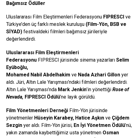
Bağımsız Ödüller
Uluslararası Film Eleştirmenleri Federasyonu
FIPRESCI
ve
Türkiye’den üç farklı meslek kuruluşu
(Film-Yön, BSB ve
SİYAD)
festivaldeki filmleri bağımsız jürileriyle
değerlendirdi.
Uluslararası Film Eleştirmenleri
Federasyonu
FIPRESCI jürisinde sinema yazarları
Selim
Eyüboğlu,
Mohamed
Nabil
Abdelhakim
ve
Nada
Azhari
Gillon
yer
aldı.
Jüri, Altın Lale Yarışması’ndaki filmleri değerlendirdi.
Altın Lale Yarışması’nda
Mark
Jenkin
’in yönettiği
Rose
of
Nevada,
FIPRESCI Ödülü
’ne layık görüldü.
Film Yönetmenleri Derneği
Film-Yön jürisinde
yönetmenler
Hüseyin Karabey, Hatice Aşkın
ve
Çiğdem
Sezgin
yer aldı. Film-Yön jürisi,
En İyi Yönetmen Ödülü
’nü,
yakın zamanda kaybettiğimiz usta yönetmen
Osman