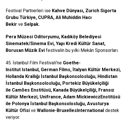
Festival Partnerleri ise
Kahve Dünyası,
Zurich
Sigorta
Grubu Türkiye, CUPRA, Ali Muhiddin Hacı
Bekir
ve
Selpak.
Pera Müzesi Oditoryumu, Kadıköy Belediyesi
Sinematek/Sinema Evi, Yapı Kredi Kültür Sanat,
Borusan Müzik Evi
festivalin bu yılki Mekân Sponsorları.
45. İstanbul Film Festivali’ne
Goethe-
Institut
Istanbul
,
German
Films
, İtalyan Kültür Merkezi,
Hollanda Krallığı İstanbul Başkonsolosluğu, Hindistan
İstanbul Başkonsolosluğu, Portekiz Büyükelçiliği
ile
Camões
Enstitüsü, Kanada Büyükelçiliği, Fransız
Kültür Merkezi,
Unifrance
, Adam
Mickiewicz
Enstitüsü
ile Polonya İstanbul Başkonsolosluğu, Avusturya
Kültür Ofisi
ve
Wallonie-Bruxelles
International
destek
veriyor.