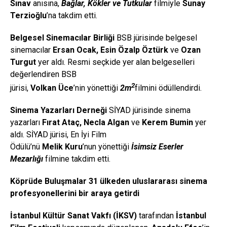
Sınav
anısına,
Bağlar, Kökler ve Tutkular
filmiyle
Sunay
Terzioğlu
’na takdim etti.
Belgesel Sinemacılar Birliği
BSB jürisinde belgesel
sinemacılar
Ersan Ocak, Esin Özalp Öztürk
ve
Ozan
Turgut
yer aldı. Resmi seçkide yer alan belgeselleri
değerlendiren BSB
2
jürisi,
Volkan
Üce
’nin
yönettiği
2m
filmini ödüllendirdi.
Sinema Yazarları Derneği
SİYAD jürisinde sinema
yazarları
Fırat Ataç, Necla Algan
ve
Kerem Bumin
yer
aldı. SİYAD jürisi, En İyi Film
Ödülü’nü
Melik
Kuru
’nun yönettiği
İsimsiz Eserler
Mezarlığı
filmine takdim etti.
Köprüde Buluşmalar 31 ülkeden uluslararası sinema
profesyonellerini bir araya getirdi
İstanbul Kültür Sanat Vakfı (İKSV)
tarafından
İstanbul