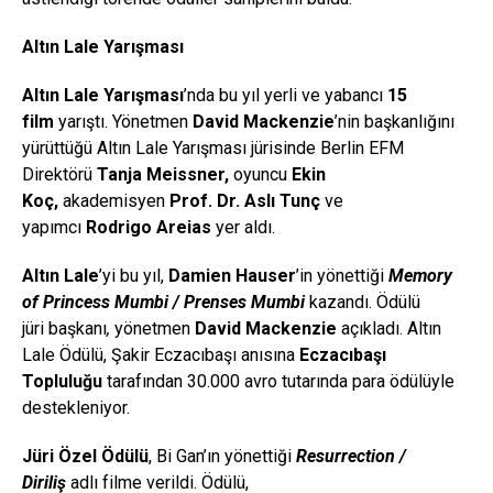
Altın Lale Yarışması
Altın Lale Yarışması
’nda bu yıl yerli ve yabancı
15
film
yarıştı. Yönetmen
David
Mackenzie
’nin başkanlığını
yürüttüğü Altın Lale Yarışması jürisinde Berlin EFM
Direktörü
Tanja
Meissner
,
oyuncu
Ekin
Koç,
akademisyen
Prof. Dr. Aslı Tunç
ve
yapımcı
Rodrigo
Areias
yer aldı.
Altın Lale
’yi bu yıl,
Damien
Hauser
’in yönettiği
Memory
of
Princess
Mumbi
/ Prenses
Mumbi
kazandı. Ödülü
jüri
başkanı
,
yönetmen
David
Mackenzie
açıkladı. Altın
Lale Ödülü, Şakir Eczacıbaşı anısına
Eczacıbaşı
Topluluğu
tarafından 30.000 avro tutarında para ödülüyle
destekleniyor.
Jüri Özel Ö
dülü
, Bi Gan’ın yönettiği
Resurrection
/
Diriliş
adlı filme verildi. Ödülü,