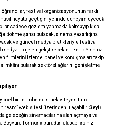
öğrenciler, festival organizasyonunun farklı
in nasıl hayata geçtiğini yerinde deneyimleyecek.
ımcılar sadece gözlem yapmakla kalmayıp kısa
ratiğe dökme şansı bulacak, sinema yazarlığına
ayacak ve güncel medya pratikleriyle festivali
al medya projeleri geliştirecekler. Genç Sinema
nen filmlerini izleme, panel ve konuşmaları takip
ma imkânı bularak sektörel ağlarını genişletme
pılıyor
yonel bir tecrübe edinmek isteyen tüm
in resmî web sitesi üzerinden ulaşabilir.
Seyir
da da geleceğin sinemacılarına alan açmaya ve
k. Başvuru formuna
buradan
ulaşabilirsiniz.