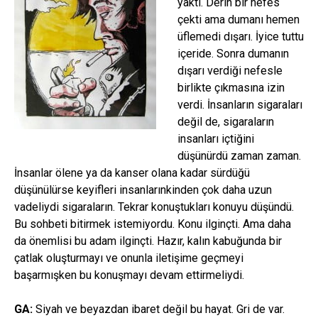
yaktı. Derin bir nefes
çekti ama dumanı hemen
üflemedi dışarı. İyice tuttu
içeride. Sonra dumanın
dışarı verdiği nefesle
birlikte çıkmasına izin
verdi. İnsanların sigaraları
değil de, sigaraların
insanları içtiğini
düşünürdü zaman zaman.
İnsanlar ölene ya da kanser olana kadar sürdüğü
düşünülürse keyifleri insanlarınkinden çok daha uzun
vadeliydi sigaraların. Tekrar konuştukları konuyu düşündü.
Bu sohbeti bitirmek istemiyordu. Konu ilginçti. Ama daha
da önemlisi bu adam ilginçti. Hazır, kalın kabuğunda bir
çatlak oluşturmayı ve onunla iletişime geçmeyi
başarmışken bu konuşmayı devam ettirmeliydi.
GA:
Siyah ve beyazdan ibaret değil bu hayat. Gri de var.