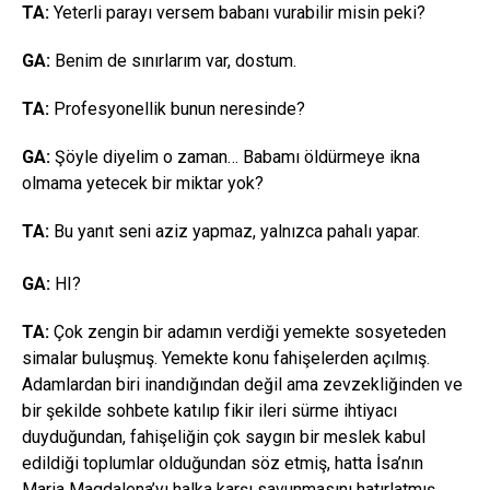
TA:
Yeterli parayı versem babanı vurabilir misin peki?
GA:
Benim de sınırlarım var, dostum.
TA:
Profesyonellik bunun neresinde?
GA:
Şöyle diyelim o zaman… Babamı öldürmeye ikna
olmama yetecek bir miktar yok?
TA:
Bu yanıt seni aziz yapmaz, yalnızca pahalı yapar.
GA:
HI?
TA:
Çok zengin bir adamın verdiği yemekte sosyeteden
simalar buluşmuş. Yemekte konu fahişelerden açılmış.
Adamlardan biri inandığından değil ama zevzekliğinden ve
bir şekilde sohbete katılıp fikir ileri sürme ihtiyacı
duyduğundan, fahişeliğin çok saygın bir meslek kabul
edildiği toplumlar olduğundan söz etmiş, hatta İsa’nın
Maria Magdalena’yı halka karşı savunmasını hatırlatmış.