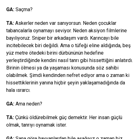
GA:
Saçma?
TA:
Askerler neden var sanıyorsun. Neden çocuklar
tabancalarla oynamayı seviyor. Neden aksiyon filmlerine
bayılıyoruz. Sniper bir arkadaşım vardı. Karıncayı bile
incitebilecek biri değildi. Ama o tüfeği eline aldığında, beş
yüz metre ötedeki birini dürbününün hedefine
yerleştirdiğinde kendini nasıl tanrı gibi hissettiğini anlatırdı.
Birinin ölmesi ya da yaşaması konusunda söz sahibi
olabilmek. Şimdi kendinden nefret ediyor ama o zaman ki
hissettiklerinin yanına hiçbir şeyin yaklaşamadığında da
hala ısrarcı.
GA:
Ama neden?
TA:
Çünkü öldürebilmek güç demektir. Her insan güçlü
olmak, tanrıyı oynamak ister.
GA:
Sana göre hayvanlardan bile aşağıyız o zaman biz.