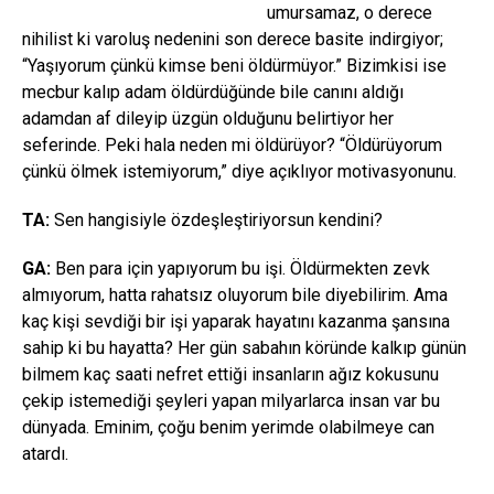
umursamaz, o derece
nihilist ki varoluş nedenini son derece basite indirgiyor;
“Yaşıyorum çünkü kimse beni öldürmüyor.” Bizimkisi ise
mecbur kalıp adam öldürdüğünde bile canını aldığı
adamdan af dileyip üzgün olduğunu belirtiyor her
seferinde. Peki hala neden mi öldürüyor? “Öldürüyorum
çünkü ölmek istemiyorum,” diye açıklıyor motivasyonunu.
TA:
Sen hangisiyle özdeşleştiriyorsun kendini?
GA:
Ben para için yapıyorum bu işi. Öldürmekten zevk
almıyorum, hatta rahatsız oluyorum bile diyebilirim. Ama
kaç kişi sevdiği bir işi yaparak hayatını kazanma şansına
sahip ki bu hayatta? Her gün sabahın köründe kalkıp günün
bilmem kaç saati nefret ettiği insanların ağız kokusunu
çekip istemediği şeyleri yapan milyarlarca insan var bu
dünyada. Eminim, çoğu benim yerimde olabilmeye can
atardı.