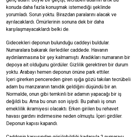
konuda daha fazla konuşmak istemediği şeklinde
yorumladı. Sorun yoktu. Birazdan paralarını alacak ve
ayrılacaklardı. Ömürlerinin sonuna dek bir daha
karşılaşmayacaklardı belki de.
Gidecekleri deponun bulunduğu caddeyi buldular.
Numaralara bakarak ilerlediler caddede. Havanın
aydınlanmasına bir şey kalmamıştı. Aradıkları numaranın bir
depoya ait olduğunu gördüler. Gizlilik gerektiren bir durum
yoktu. Arabayı hemen deponun önüne park ettiler.
İçeri girerken pencereden giren ışığa gözü takılan tecrübeli
adam bu manzaranın tanıdık geldiğini düşündü bir an.
Normalde, onun gibi temkinli bir adamın yapacağı bir iş
değildi bu. Ama bu onun son işiydi. Bu pahalı iş onun
emeklilik ikramiyesi olacaktı. Erken girilen bu rehavet
havası gardını indirmesine neden olmuştu. İçeri girdiler.
Deponun kapısı kapandı.
Caddenin karşısından görülebildiği kadarıyla 2 numarası