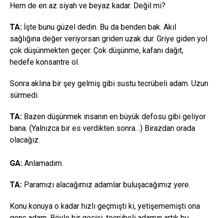
Hem de en az siyah ve beyaz kadar. Değil mi?
TA:
İşte bunu güzel dedin. Bu da benden bak. Akıl
sağlığına değer veriyorsan griden uzak dur. Griye giden yol
çok düşünmekten geçer. Çok düşünme, kafanı dağıt,
hedefe konsantre ol.
Sonra aklına bir şey gelmiş gibi sustu tecrübeli adam. Uzun
sürmedi.
TA:
Bazen düşünmek insanın en büyük defosu gibi geliyor
bana. (Yalnızca bir es verdikten sonra…) Birazdan orada
olacağız.
GA:
Anlamadım.
TA:
Paramızı alacağımız adamlar buluşacağımız yere.
Konu konuya o kadar hızlı geçmişti ki, yetişememişti ona
genç adam. Böyle bir geçişi, tecrübeli adamın artık bu