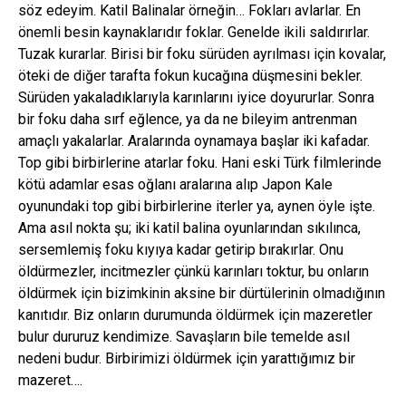
söz edeyim. Katil Balinalar örneğin… Fokları avlarlar. En
önemli besin kaynaklarıdır foklar. Genelde ikili saldırırlar.
Tuzak kurarlar. Birisi bir foku sürüden ayrılması için kovalar,
öteki de diğer tarafta fokun kucağına düşmesini bekler.
Sürüden yakaladıklarıyla karınlarını iyice doyururlar. Sonra
bir foku daha sırf eğlence, ya da ne bileyim antrenman
amaçlı yakalarlar. Aralarında oynamaya başlar iki kafadar.
Top gibi birbirlerine atarlar foku. Hani eski Türk filmlerinde
kötü adamlar esas oğlanı aralarına alıp Japon Kale
oyunundaki top gibi birbirlerine iterler ya, aynen öyle işte.
Ama asıl nokta şu; iki katil balina oyunlarından sıkılınca,
sersemlemiş foku kıyıya kadar getirip bırakırlar. Onu
öldürmezler, incitmezler çünkü karınları toktur, bu onların
öldürmek için bizimkinin aksine bir dürtülerinin olmadığının
kanıtıdır. Biz onların durumunda öldürmek için mazeretler
bulur dururuz kendimize. Savaşların bile temelde asıl
nedeni budur. Birbirimizi öldürmek için yarattığımız bir
mazeret….