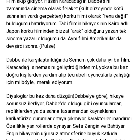
Film akıp gidiyor. Hasan Karacadağ’ın Dabbe’sini
zamanında sinema olarak felaket (kült düzeyinde kötü
sahneleri vardı gerçekten) korku filmi olarak “fena değil”
bulduğumu hatırlıyorum. Tabi filmin hikayesinin Kairo adlı
Japon korku filminden bizzat “arak” olduğunu yazan tek
sinema yazarı olduğumu da. Aynı filmi Amerikalılar da
devşirdi sonra. (Pulse)
Dabbe ile karşılaştırıldığında Semum çok daha iyi bir film.
Karacadağ sinemasını geliştirdiğinden mi, yoksa bu kez
doğru kişilerden yardım alıp tecrübeli oyuncularla çalıştığı
için mi böyle, merak ediyorum.
Diyaloglar bu kez daha düzgün(Dabbe’ye göre), hikaye
sorunsuz ilerliyor, Dabbe’de olduğu gibi oyunculardan,
repliklerden ya da sahne tasarımından kaynaklanan
karikatürize durumlar ortaya çıkmıyor, karakterler inandırıcı.
Özellikle yan rollerde oynayan Sefa Zengin ve Bahtiyar
Engin hikayenin uğursuz atmosferine büyük katkıda