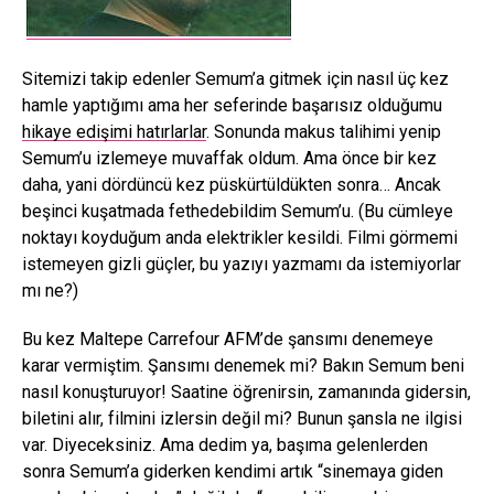
Sitemizi takip edenler Semum’a gitmek için nasıl üç kez
hamle yaptığımı ama her seferinde başarısız olduğumu
hikaye edişimi hatırlarlar
. Sonunda makus talihimi yenip
Semum’u izlemeye muvaffak oldum. Ama önce bir kez
daha, yani dördüncü kez püskürtüldükten sonra… Ancak
beşinci kuşatmada fethedebildim Semum’u. (Bu cümleye
noktayı koyduğum anda elektrikler kesildi. Filmi görmemi
istemeyen gizli güçler, bu yazıyı yazmamı da istemiyorlar
mı ne?)
Bu kez Maltepe Carrefour AFM’de şansımı denemeye
karar vermiştim. Şansımı denemek mi? Bakın Semum beni
nasıl konuşturuyor! Saatine öğrenirsin, zamanında gidersin,
biletini alır, filmini izlersin değil mi? Bunun şansla ne ilgisi
var. Diyeceksiniz. Ama dedim ya, başıma gelenlerden
sonra Semum’a giderken kendimi artık “sinemaya giden