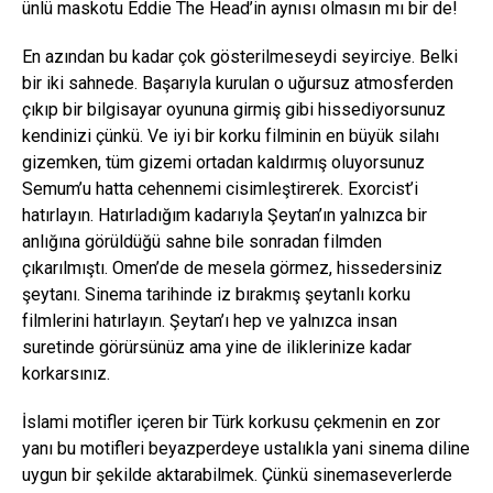
ünlü maskotu Eddie The Head’in aynısı olmasın mı bir de!
En azından bu kadar çok gösterilmeseydi seyirciye. Belki
bir iki sahnede. Başarıyla kurulan o uğursuz atmosferden
çıkıp bir bilgisayar oyununa girmiş gibi hissediyorsunuz
kendinizi çünkü. Ve iyi bir korku filminin en büyük silahı
gizemken, tüm gizemi ortadan kaldırmış oluyorsunuz
Semum’u hatta cehennemi cisimleştirerek. Exorcist’i
hatırlayın. Hatırladığım kadarıyla Şeytan’ın yalnızca bir
anlığına görüldüğü sahne bile sonradan filmden
çıkarılmıştı. Omen’de de mesela görmez, hissedersiniz
şeytanı. Sinema tarihinde iz bırakmış şeytanlı korku
filmlerini hatırlayın. Şeytan’ı hep ve yalnızca insan
suretinde görürsünüz ama yine de iliklerinize kadar
korkarsınız.
İslami motifler içeren bir Türk korkusu çekmenin en zor
yanı bu motifleri beyazperdeye ustalıkla yani sinema diline
uygun bir şekilde aktarabilmek. Çünkü sinemaseverlerde