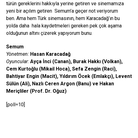
türün gereklerini hakkıyla yerine getiren ve sinemamıza
yeni bir açılım getiren Semum’a geçer not veriyorum
ben. Ama hem Türk sinemasının, hem Karacadağ’ın bu
yolda daha hala kaydetmeleri gereken pek çok aşama
olduğunun altını çizerek yapıyorum bunu.
Semum
Yönetmen:
Hasan Karacadağ
Oyuncular:
Ayça İnci (Canan), Burak Hakkı (Volkan),
Cem Kurtoğlu (Mikail Hoca), Sefa Zengin (Raci),
Bahtiyar Engin (Macit), Yıldırım Öcek (Emlakçı), Levent
Sülün (Ali), Nazlı Ceren Argon (Banu) ve Hakan
Meriçliler (Prof. Dr. Oğuz)
[poll=10]