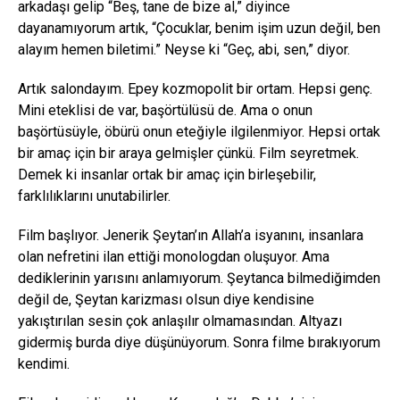
arkadaşı gelip “Beş, tane de bize al,” diyince
dayanamıyorum artık, “Çocuklar, benim işim uzun değil, ben
alayım hemen biletimi.” Neyse ki “Geç, abi, sen,” diyor.
Artık salondayım. Epey kozmopolit bir ortam. Hepsi genç.
Mini eteklisi de var, başörtülüsü de. Ama o onun
başörtüsüyle, öbürü onun eteğiyle ilgilenmiyor. Hepsi ortak
bir amaç için bir araya gelmişler çünkü. Film seyretmek.
Demek ki insanlar ortak bir amaç için birleşebilir,
farklılıklarını unutabilirler.
Film başlıyor. Jenerik Şeytan’ın Allah’a isyanını, insanlara
olan nefretini ilan ettiği monologdan oluşuyor. Ama
dediklerinin yarısını anlamıyorum. Şeytanca bilmediğimden
değil de, Şeytan karizması olsun diye kendisine
yakıştırılan sesin çok anlaşılır olmamasından. Altyazı
gidermiş burda diye düşünüyorum. Sonra filme bırakıyorum
kendimi.