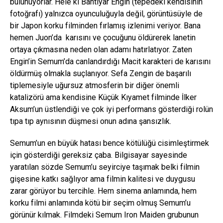
bulunuyorlar. Hele ki Bahtiyar Engin (tepedeki kendisinin
fotoğrafı) yalnızca oyunculuğuyla değil, görüntüsüyle de
bir Japon korku filminden fırlamış izlenimi veriyor. Bana
hemen Juon’da karısını ve çocuğunu öldürerek lanetin
ortaya çıkmasına neden olan adamı hatırlatıyor. Zaten
Engin’in Semum’da canlandırdığı Macit karakteri de karısını
öldürmüş olmakla suçlanıyor. Sefa Zengin de başarılı
tiplemesiyle uğursuz atmosferin bir diğer önemli
katalizörü ama kendisine Küçük Kıyamet filminde İlker
Aksum’un üstlendiği ve çok iyi performans gösterdiği rolün
tıpa tıp aynısının düşmesi onun adına şansızlık.
Semum’un en büyük hatası bence kötülüğü cisimleştirmek
için gösterdiği gereksiz çaba. Bilgisayar sayesinde
yaratılan sözde Semum’u seyirciye taşımak belki filmin
gişesine katkı sağlıyor ama filmin kalitesi ve duygusu
zarar görüyor bu tercihle. Hem sinema anlamında, hem
korku filmi anlamında kötü bir seçim olmuş Semum’u
görünür kılmak. Filmdeki Semum Iron Maiden grubunun