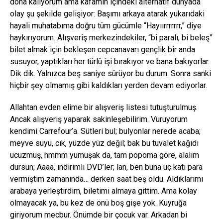
dona kalıyorum ama kafamın içindeki alternatif dünyada
olay şu şekilde gelişiyor: Başımı arkaya atarak yukarıdaki
hayali muhatabıma doğru tüm gücümle “Hayıırrrrrrr,” diye
haykırıyorum. Alışveriş merkezindekiler, “bi paralı, bi beleş”
bilet almak için bekleşen cepcanavarı gençlik bir anda
susuyor, yaptıkları her türlü işi bırakıyor ve bana bakıyorlar.
Dik dik. Yalnızca beş saniye sürüyor bu durum. Sonra sanki
hiçbir şey olmamış gibi kaldıkları yerden devam ediyorlar.
Allahtan evden elime bir alışveriş listesi tutuşturulmuş.
Ancak alışveriş yaparak sakinleşebilirim. Vuruyorum
kendimi Carrefour’a. Sütleri bul; bulyonlar nerede acaba;
meyve suyu, cık, yüzde yüz değil; bak bu tuvalet kağıdı
ucuzmuş, hmmm yumuşak da, tam popoma göre, alalım
dursun; Aaaa, indirimli DVD’ler; lan, ben buna üç katı para
vermiştim zamanında… derken saat beş oldu. Aldıklarımı
arabaya yerleştirdim, biletimi almaya gittim. Ama kolay
olmayacak ya, bu kez de önü boş gişe yok. Kuyruğa
giriyorum mecbur. Önümde bir çocuk var. Arkadan bi