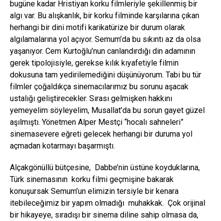
bugüne kadar Hristiyan korku filmleriyle şekillenmiş bir
algı var. Bu alışkanlık, bir korku filminde karşılarına çıkan
herhangi bir dini motifi karikatürize bir durum olarak
algılamalarına yol açıyor. Semum’da bu sıkıntı az da olsa
yaşanıyor. Cem Kurtoğlu’nun canlandırdığı din adamının
gerek tipolojisiyle, gerekse kılık kıyafetiyle filmin
dokusuna tam yedirilemediğini düşünüyorum. Tabi bu tür
filmler çoğaldıkça sinemacılarımız bu sorunu aşacak
ustalığı geliştirecekler. Sırası gelmişken hakkını
yemeyelim söyleyelim, Musallat’da bu sorun gayet güzel
aşılmıştı. Yönetmen Alper Mestçi “hocalı sahneleri”
sinemasevere eğreti gelecek herhangi bir duruma yol
açmadan kotarmayı başarmıştı.
Alçakgönüllü bütçesine, Dabbe’nin üstüne koyduklarına,
Türk sinemasının korku filmi geçmişine bakarak
konuşursak Semum’un elimizin tersiyle bir kenara
itebileceğimiz bir yapım olmadığı muhakkak. Çok orijinal
bir hikayeye, sıradışı bir sinema diline sahip olmasa da,