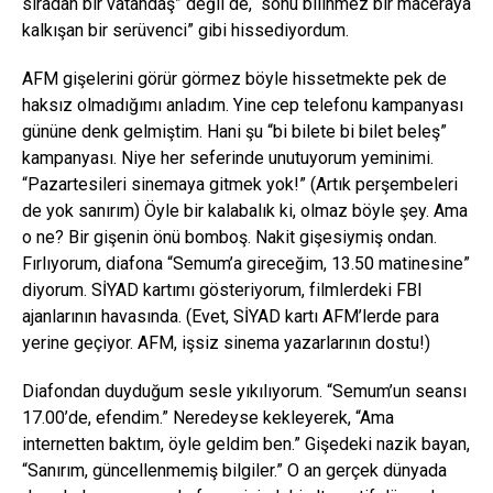
sıradan bir vatandaş” değil de, “sonu bilinmez bir maceraya
kalkışan bir serüvenci” gibi hissediyordum.
AFM gişelerini görür görmez böyle hissetmekte pek de
haksız olmadığımı anladım. Yine cep telefonu kampanyası
gününe denk gelmiştim. Hani şu “bi bilete bi bilet beleş”
kampanyası. Niye her seferinde unutuyorum yeminimi.
“Pazartesileri sinemaya gitmek yok!” (Artık perşembeleri
de yok sanırım) Öyle bir kalabalık ki, olmaz böyle şey. Ama
o ne? Bir gişenin önü bomboş. Nakit gişesiymiş ondan.
Fırlıyorum, diafona “Semum’a gireceğim, 13.50 matinesine”
diyorum. SİYAD kartımı gösteriyorum, filmlerdeki FBI
ajanlarının havasında. (Evet, SİYAD kartı AFM’lerde para
yerine geçiyor. AFM, işsiz sinema yazarlarının dostu!)
Diafondan duyduğum sesle yıkılıyorum. “Semum’un seansı
17.00’de, efendim.” Neredeyse kekleyerek, “Ama
internetten baktım, öyle geldim ben.” Gişedeki nazik bayan,
“Sanırım, güncellenmemiş bilgiler.” O an gerçek dünyada