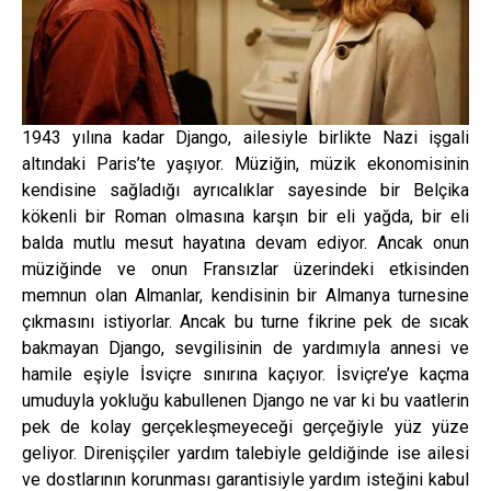
1943 yılına kadar Django, ailesiyle birlikte Nazi işgali
altındaki Paris’te yaşıyor. Müziğin, müzik ekonomisinin
kendisine sağladığı ayrıcalıklar sayesinde bir Belçika
kökenli bir Roman olmasına karşın bir eli yağda, bir eli
balda mutlu mesut hayatına devam ediyor. Ancak onun
müziğinde ve onun Fransızlar üzerindeki etkisinden
memnun olan Almanlar, kendisinin bir Almanya turnesine
çıkmasını istiyorlar. Ancak bu turne fikrine pek de sıcak
bakmayan Django, sevgilisinin de yardımıyla annesi ve
hamile eşiyle İsviçre sınırına kaçıyor. İsviçre’ye kaçma
umuduyla yokluğu kabullenen Django ne var ki bu vaatlerin
pek de kolay gerçekleşmeyeceği gerçeğiyle yüz yüze
geliyor. Direnişçiler yardım talebiyle geldiğinde ise ailesi
ve dostlarının korunması garantisiyle yardım isteğini kabul