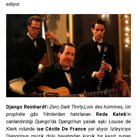
ediyor.
Django Reinhardt
’ı
Zero Dark Thirty
,
Loin des hommes
,
Un
prophète
gibi filmlerden hatırlanan
Reda Kateb
’in
canlandırdığı
Django
’da Django’nun yasak aşkı Louise de
Klerk rolünde
ise Cécile De France
yer alıyor. İzleyiciye
Django’nun müzik dolu hayatından küçük bir kesit sunan