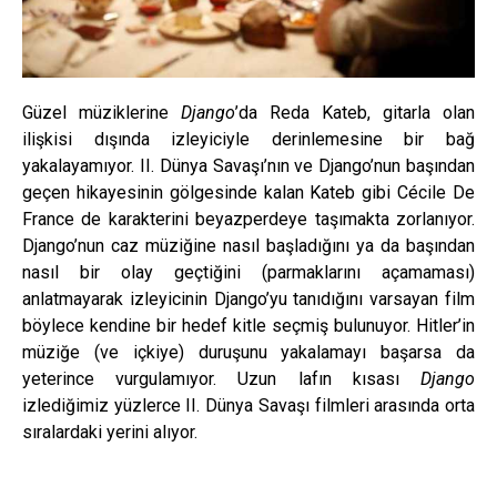
Güzel müziklerine
Django
’da Reda Kateb, gitarla olan
ilişkisi dışında izleyiciyle derinlemesine bir bağ
yakalayamıyor. II. Dünya Savaşı’nın ve Django’nun başından
geçen hikayesinin gölgesinde kalan Kateb gibi Cécile De
France de karakterini beyazperdeye taşımakta zorlanıyor.
Django’nun caz müziğine nasıl başladığını ya da başından
nasıl bir olay geçtiğini (parmaklarını açamaması)
anlatmayarak izleyicinin Django’yu tanıdığını varsayan film
böylece kendine bir hedef kitle seçmiş bulunuyor. Hitler’in
müziğe (ve içkiye) duruşunu yakalamayı başarsa da
yeterince vurgulamıyor. Uzun lafın kısası
Django
izlediğimiz yüzlerce II. Dünya Savaşı filmleri arasında orta
sıralardaki yerini alıyor.