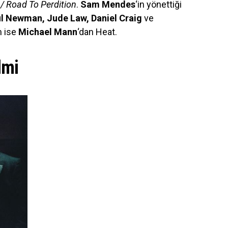
/ Road To Perdition
.
Sam Mendes
‘in yönettiği
l Newman, Jude Law, Daniel Craig
ve
m ise
Michael Mann
‘dan Heat.
lmi