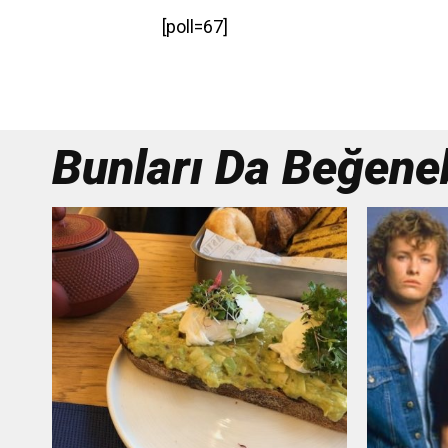
[poll=67]
Bunları Da Beğenebi