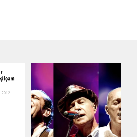
ur
eşilçam
n 2012