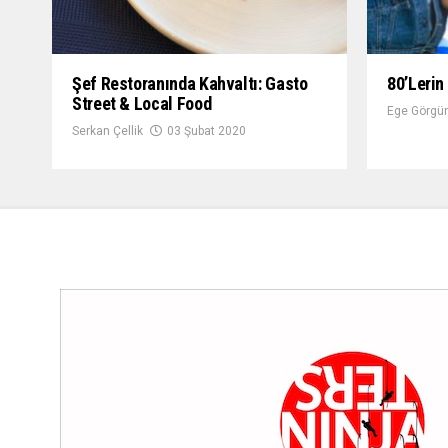
Şef Restoranında Kahvaltı: Gasto
80’lerin
Street & Local Food
Ege Görgün
Serkan Çellik
03 Şubat 2020