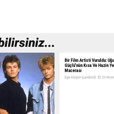
lirsiniz...
Bir Film Artisti Vuruldu: Uğ
Güçlü’nün Kısa Ve Hazin Y
Macerası
Ege Görgün (Landlord)
25 Nisa