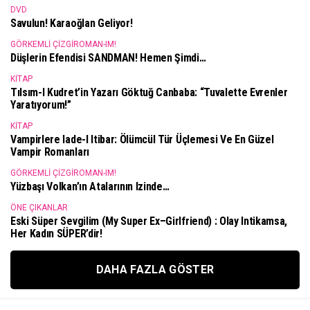
DVD
Savulun! Karaoğlan Geliyor!
GÖRKEMLI ÇIZGIROMAN-IM!
Düşlerin Efendisi SANDMAN! Hemen Şimdi…
KITAP
Tılsım-I Kudret’in Yazarı Göktuğ Canbaba: “Tuvalette Evrenler
Yaratıyorum!”
KITAP
Vampirlere Iade-I Itibar: Ölümcül Tür Üçlemesi Ve En Güzel
Vampir Romanları
GÖRKEMLI ÇIZGIROMAN-IM!
Yüzbaşı Volkan’ın Atalarının Izinde…
ÖNE ÇIKANLAR
Eski Süper Sevgilim (My Super Ex–Girlfriend) : Olay Intikamsa,
Her Kadın SÜPER’dir!
DAHA FAZLA GÖSTER