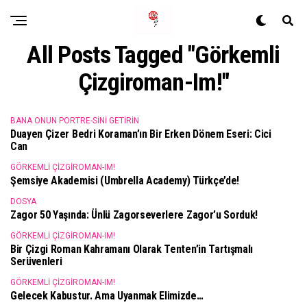
All Posts Tagged "Görkemli
Çizgiroman-Im!"
BANA ONUN PORTRE-SINI GETIRIN
Duayen Çizer Bedri Koraman’ın Bir Erken Dönem Eseri: Cici
Can
GÖRKEMLI ÇIZGIROMAN-IM!
Şemsiye Akademisi (Umbrella Academy) Türkçe’de!
DOSYA
Zagor 50 Yaşında: Ünlü Zagorseverlere Zagor’u Sorduk!
GÖRKEMLI ÇIZGIROMAN-IM!
Bir Çizgi Roman Kahramanı Olarak Tenten’in Tartışmalı
Serüvenleri
GÖRKEMLI ÇIZGIROMAN-IM!
Gelecek Kabustur. Ama Uyanmak Elimizde…