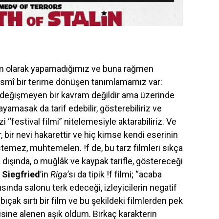
am olarak yapamadığımız ve buna rağmen
smî bir terime dönüşen tanımlamamız var:
şiye değişmeyen bir kavram değildir ama üzerinde
layamasak da tarif edebilir, gösterebiliriz ve
“festival filmi” nitelemesiyle aktarabiliriz. Ve
 bir nevi hakarettir ve hiç kimse kendi eserinin
 istemez, muhtemelen. !f de, bu tarz filmleri sıkça
isi dışında, o muğlâk ve kaypak tarifle, göstereceği
.
Siegfried
’in
Riga
’sı da tipik !f filmi; “acaba
rısında salonu terk edeceği, izleyicilerin negatif
 bıçak sırtı bir film ve bu şekildeki filmlerden pek
isine alenen aşık oldum. Birkaç karakterin