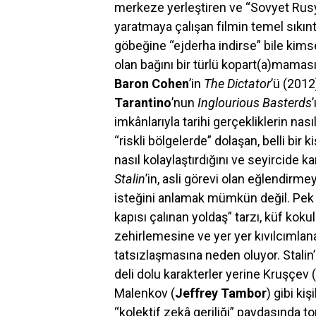
merkeze yerleştiren ve “Sovyet Rus
yaratmaya çalışan filmin temel sıkın
göbeğine “ejderha indirse” bile kim
olan bağını bir türlü kopart(a)mamas
Baron Cohen
’in
The Dictator
’ü (201
Tarantino
’nun
Inglourious Basterds
imkânlarıyla tarihi gerçekliklerin nas
“riskli bölgelerde” dolaşan, belli bir k
nasıl kolaylaştırdığını ve seyircide 
Stalin
’in, asli görevi olan eğlendirme
isteğini anlamak mümkün değil. Pek h
kapısı çalınan yoldaş” tarzı, küf kok
zehirlemesine ve yer yer kıvılcımlana
tatsızlaşmasına neden oluyor. Stalin’i
deli dolu karakterler yerine Kruşçev (
Malenkov (
Jeffrey Tambor
) gibi ki
“kolektif zekâ geriliği” paydasında 