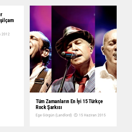
ur
eşilçam
n 2012
Tüm Zamanların En İyi 15 Türkçe
Rock Şarkısı
Ege Görgün (Landlord)
15 Haziran 2015