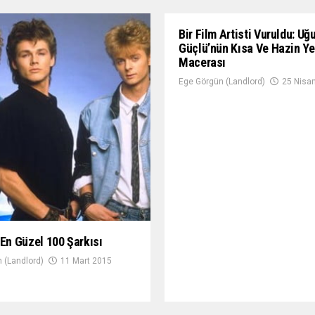
Bir Film Artisti Vuruldu: Uğ
Güçlü’nün Kısa Ve Hazin Y
Macerası
Ege Görgün (Landlord)
25 Nisa
 En Güzel 100 Şarkısı
 (Landlord)
11 Mart 2015