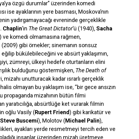
ya’ya özgü durumlar” üzerinden komedi
tısı ise ayaklarının yere basması, Moskova’nın
senin yadırgamayacağı evreninde gerçeklikle
ı.
Chaplin
’in
The Great Dictator
’ü (1940),
Sacha
2) ve komedi olmamasına rağmen,
’ı (2009) gibi örnekler; sinemanın sonsuz
ıl eğilip bükülebileceğini ve absürt yaklaşımın,
işiyi, zümreyi, ülkeyi hedefe oturtanların elini
karşılık bulduğunu göstermişken,
The Death of
yi, mizahı unutturacak kadar ısrarlı gerçeklik
alis olmayan bu yaklaşım ise, “bir gece ansızın
ulu propaganda mizahının bütün filmi
n yaratıcılığa, absürtlüğe ket vurarak filmin
n oğlu Vasily (
Rupert Friend
) gibi karikatür ve
Steve Buscemi
), Molotov (
Michael Palin
),
şilikleri, ayakları yerde resmetmeyi tercih eden ve
topladığı insanlar üzerinden mizah üretmeye