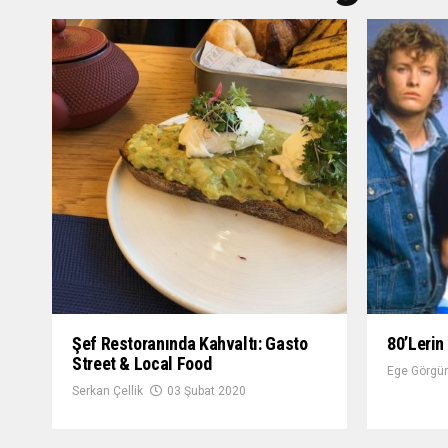
Şef Restoranında Kahvaltı: Gasto
80’lerin
Street & Local Food
Ege Görgün
Serkan Çellik
03 Şubat 2020