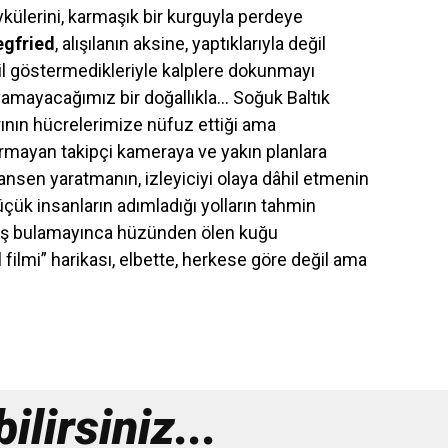
külerini, karmaşık bir kurguyla perdeye
egfried
, alışılanın aksine, yaptıklarıyla değil
ğil göstermedikleriyle kalplere dokunmayı
yamayacağımız bir doğallıkla… Soğuk Baltık
ının hücrelerimize nüfuz ettiği ama
durmayan takipçi kameraya ve yakın planlara
ansen yaratmanın, izleyiciyi olaya dâhil etmenin
çük insanların adımladığı yolların tahmin
r eş bulamayınca hüzünden ölen kuğu
al filmi” harikası, elbette, herkese göre değil ama
lirsiniz...