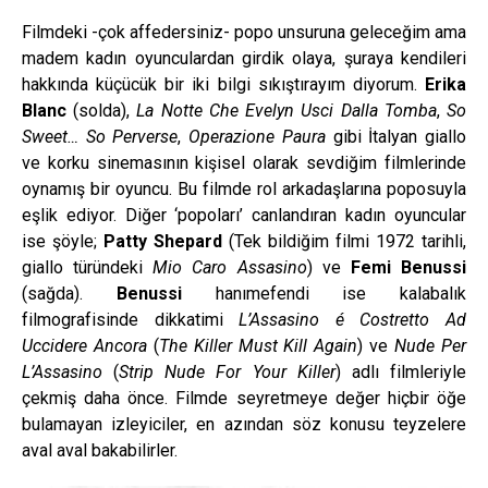
Filmdeki -çok affedersiniz- popo unsuruna geleceğim ama
madem kadın oyunculardan girdik olaya, şuraya kendileri
hakkında küçücük bir iki bilgi sıkıştırayım diyorum.
Erika
Blanc
(solda),
La Notte Che Evelyn Usci Dalla Tomba
,
So
Sweet… So Perverse
,
Operazione Paura
gibi İtalyan giallo
ve korku sinemasının kişisel olarak sevdiğim filmlerinde
oynamış bir oyuncu. Bu filmde rol arkadaşlarına poposuyla
eşlik ediyor. Diğer ‘popoları’ canlandıran kadın oyuncular
ise şöyle;
Patty Shepard
(Tek bildiğim filmi 1972 tarihli,
giallo türündeki
Mio Caro Assasino
) ve
Femi Benussi
(sağda).
Benussi
hanımefendi ise kalabalık
filmografisinde dikkatimi
L’Assasino é Costretto Ad
Uccidere Ancora
(
The Killer Must Kill Again
) ve
Nude Per
L’Assasino
(
Strip Nude For Your Killer
) adlı filmleriyle
çekmiş daha önce. Filmde seyretmeye değer hiçbir öğe
bulamayan izleyiciler, en azından söz konusu teyzelere
aval aval bakabilirler.