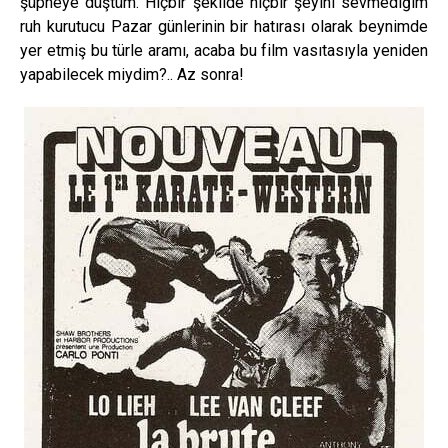
şüpheye düştüm. Hiçbir şekilde hiçbir şeyini sevmediğim
ruh kurutucu Pazar günlerinin bir hatırası olarak beynimde
yer etmiş bu türle aramı, acaba bu film vasıtasıyla yeniden
yapabilecek miydim?.. Az sonra!