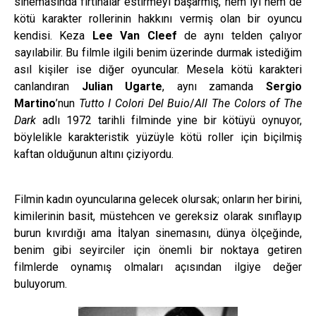
sinemasında fırtınalar estirmeyi başarmış, hem iyi hem de
kötü karakter rollerinin hakkını vermiş olan bir oyuncu
kendisi. Keza
Lee Van Cleef
de aynı telden çalıyor
sayılabilir. Bu filmle ilgili benim üzerinde durmak istediğim
asıl kişiler ise diğer oyuncular. Mesela kötü karakteri
canlandıran
Julian Ugarte
, aynı zamanda
Sergio
Martino
’nun
Tutto I Colori Del Buio
/
All The Colors of The
Dark
adlı 1972 tarihli filminde yine bir kötüyü oynuyor,
böylelikle karakteristik yüzüyle kötü roller için biçilmiş
kaftan olduğunun altını çiziyordu.
Filmin kadın oyuncularına gelecek olursak; onların her birini,
kimilerinin basit, müstehcen ve gereksiz olarak sınıflayıp
burun kıvırdığı ama İtalyan sinemasını, dünya ölçeğinde,
benim gibi seyirciler için önemli bir noktaya getiren
filmlerde oynamış olmaları açısından ilgiye değer
buluyorum.