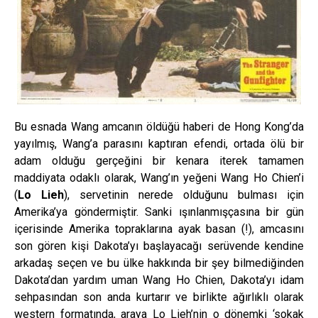
Bu esnada Wang amcanın öldüğü haberi de Hong Kong’da
yayılmış, Wang’a parasını kaptıran efendi, ortada ölü bir
adam olduğu gerçeğini bir kenara iterek tamamen
maddiyata odaklı olarak, Wang’ın yeğeni Wang Ho Chien’i
(
Lo Lieh
), servetinin nerede olduğunu bulması için
Amerika’ya göndermiştir. Sanki ışınlanmışçasına bir gün
içerisinde Amerika topraklarına ayak basan (!), amcasını
son gören kişi Dakota’yı başlayacağı serüvende kendine
arkadaş seçen ve bu ülke hakkında bir şey bilmediğinden
Dakota’dan yardım uman Wang Ho Chien, Dakota’yı idam
sehpasından son anda kurtarır ve birlikte ağırlıklı olarak
western formatında, araya Lo Lieh’nin o dönemki ‘sokak