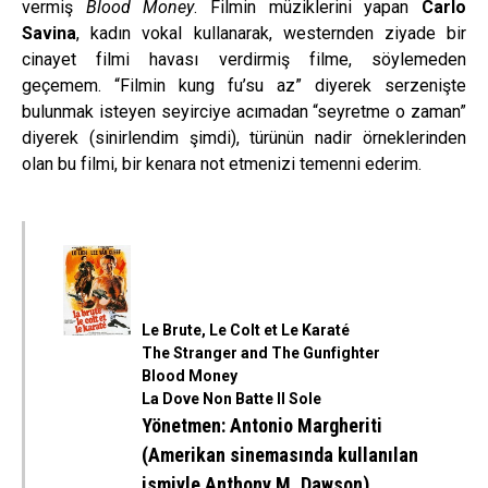
vermiş
Blood Money
. Filmin müziklerini yapan
Carlo
Savina
, kadın vokal kullanarak, westernden ziyade bir
cinayet filmi havası verdirmiş filme, söylemeden
geçemem. “Filmin kung fu’su az” diyerek serzenişte
bulunmak isteyen seyirciye acımadan “seyretme o zaman”
diyerek (sinirlendim şimdi), türünün nadir örneklerinden
olan bu filmi, bir kenara not etmenizi temenni ederim.
Le Brute, Le Colt et Le Karaté
The Stranger and The Gunfighter
Blood Money
La Dove Non Batte Il Sole
Yönetmen
: Antonio Margheriti
(Amerikan sinemasında kullanılan
ismiyle Anthony M. Dawson)