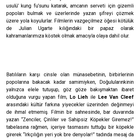
usulü’ kung fu’sunu katarak, amcanın serveti için gizemli
popoları bulmak ve üzerlerinde yazan şifreyi çözmek
üzere yola koyulurlar. Filmlerin vazgeçilmez öğesi kötülük
de Julian Ugarte kılığındaki bir papaz olarak
kahramanlarımıza köstek olmak amacıyla olaya dahil olur.
Batılıların karşı cinsle olan münasebetinin, birbirlerinin
popolarına bakacak kadar samimiyken, Doğulularınkinin
yalnızca elele tutuşup, göz göze bakışmaktan ibaret
olduğuna vurgu yapan film,
Lo Lieh
ile
Lee Van Cleef
arasındaki kültür farkına yiyecekler üzerinden değinmeyi
de ihmal etmemiş. Filmin bir sahnesinde, bar duvarında
yazan “Zenciler, Çinliler ve Sahipsiz Köpekler Giremez!”
tabelasına rağmen, içeriye tasmasını tuttuğu bir köpekle
girerek “Irkçılığın yeri yok bre denyolar!” tadında mesaj da