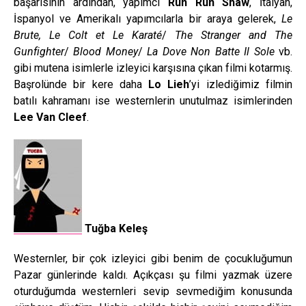
başarısının ardından, yapımcı
Run Run Shaw
, İtalyan,
İspanyol ve Amerikalı yapımcılarla bir araya gelerek,
Le
Brute, Le Colt et Le Karaté
/
The Stranger and The
Gunfighter
/
Blood Money
/
La Dove Non Batte Il Sole
vb.
gibi mutena isimlerle izleyici karşısına çıkan filmi kotarmış.
Başrolünde bir kere daha
Lo Lieh
’yi izlediğimiz filmin
batılı kahramanı ise westernlerin unutulmaz isimlerinden
Lee Van Cleef
.
Tuğba Keleş
Westernler, bir çok izleyici gibi benim de çocukluğumun
Pazar günlerinde kaldı. Açıkçası şu filmi yazmak üzere
oturduğumda westernleri sevip sevmediğim konusunda