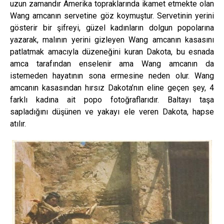
uzun zamandır Amerika topraklarında ikamet etmekte olan
Wang amcanın servetine göz koymuştur. Servetinin yerini
gösterir bir şifreyi, güzel kadınların dolgun popolarına
yazarak, malının yerini gizleyen Wang amcanın kasasını
patlatmak amacıyla düzeneğini kuran Dakota, bu esnada
amca tarafından enselenir ama Wang amcanın da
istemeden hayatının sona ermesine neden olur. Wang
amcanın kasasından hırsız Dakota’nın eline geçen şey, 4
farklı kadına ait popo fotoğraflarıdır. Baltayı taşa
sapladığını düşünen ve yakayı ele veren Dakota, hapse
atılır.