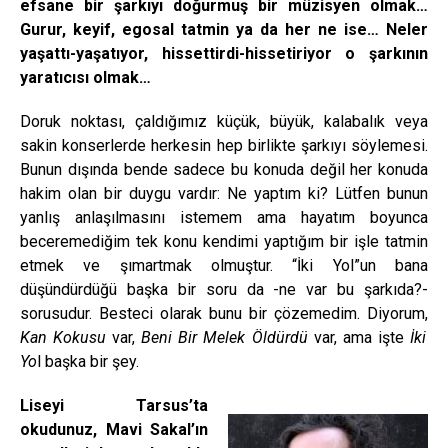
efsane bir şarkıyı doğurmuş bir müzisyen olmak…
Gurur, keyif, egosal tatmin ya da her ne ise… Neler
yaşattı-yaşatıyor, hissettirdi-hissetiriyor o şarkının
yaratıcısı olmak…
Doruk noktası, çaldığımız küçük, büyük, kalabalık veya
sakin konserlerde herkesin hep birlikte şarkıyı söylemesi.
Bunun dışında bende sadece bu konuda değil her konuda
hakim olan bir duygu vardır: Ne yaptım ki? Lütfen bunun
yanlış anlaşılmasını istemem ama hayatım boyunca
beceremediğim tek konu kendimi yaptığım bir işle tatmin
etmek ve şımartmak olmuştur. “İki Yol”un bana
düşündürdüğü başka bir soru da -ne var bu şarkıda?-
sorusudur. Besteci olarak bunu bir çözemedim. Diyorum,
Kan Kokusu
var,
Beni Bir Melek Öldürdü
var, ama işte
İki
Yo
l başka bir şey.
Liseyi Tarsus’ta
okudunuz, Mavi Sakal’ın