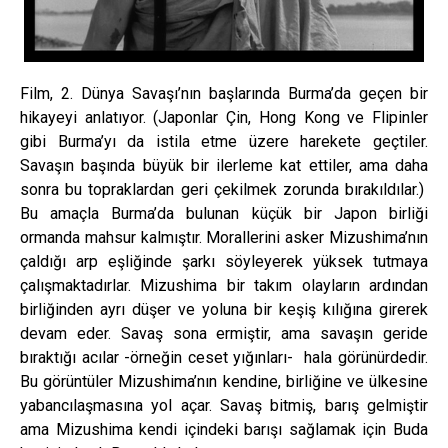
Film, 2. Dünya Savaşı’nın başlarında Burma’da geçen bir
hikayeyi anlatıyor. (Japonlar Çin, Hong Kong ve Flipinler
gibi Burma’yı da istila etme üzere harekete geçtiler.
Savaşın başında büyük bir ilerleme kat ettiler, ama daha
sonra bu topraklardan geri çekilmek zorunda bırakıldılar.)
Bu amaçla Burma’da bulunan küçük bir Japon birliği
ormanda mahsur kalmıştır. Morallerini asker Mizushima’nın
çaldığı arp eşliğinde şarkı söyleyerek yüksek tutmaya
çalışmaktadırlar. Mizushima bir takım olayların ardından
birliğinden ayrı düşer ve yoluna bir keşiş kılığına girerek
devam eder. Savaş sona ermiştir, ama savaşın geride
bıraktığı acılar -örneğin ceset yığınları- hala görünürdedir.
Bu görüntüler Mizushima’nın kendine, birliğine ve ülkesine
yabancılaşmasına yol açar. Savaş bitmiş, barış gelmiştir
ama Mizushima kendi içindeki barışı sağlamak için Buda