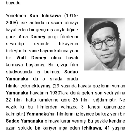
büyüdü.
Yönetmen
Kon Ichikawa
(1915-
2008) ise aslında ressam olmayı
hayal eden bir gençmiş söylediğine
göre. Ama
Disney
çizgi filmlerini
seyredip resimle hikayenin
birleştirilmesine hayran kalınca yeni
bir
Walt Disney
olma hayali
kurmaya başlamış. Bir çizgi film
stüdyosunda iş bulmuş.
Sadao
Yamanaka
da o sırada orada
filmler çekmekteymiş. (29 yaşında hayata gözlerini yuman
Yamanaka
hayatının 1930’lara denk gelen son yedi yılına
22 film -hatta kimilerine göre 26 film- sığdırmıştır. Ne
yazık ki bu filmlerden yalnızca 3 tanesi günümüze
kalmıştır.)
Yamanaka
‘nın filmlerini izleyince bu kez yeni bir
Sadao Yamanaka
olmaya karar vermiş. Bu şevkle kendine
uzun soluklu bir kariyer inşa eden
Ichikawa
,
41 yaşına