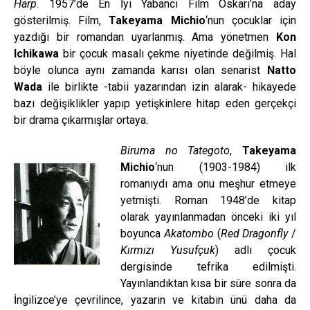
Harp
. 1957’de En İyi Yabancı Film Oskarı’na aday
gösterilmiş. Film,
Takeyama Michio
‘nun çocuklar için
yazdığı bir romandan uyarlanmış. Ama yönetmen
Kon
Ichikawa
bir çocuk masalı çekme niyetinde değilmiş. Hal
böyle olunca aynı zamanda karısı olan senarist
Natto
Wada
ile birlikte -tabii yazarından izin alarak- hikayede
bazı değişiklikler yapıp yetişkinlere hitap eden gerçekçi
bir drama çıkarmışlar ortaya.
Biruma no Tategoto
,
Takeyama
Michio
‘nun (1903-1984) ilk
romanıydı ama onu meşhur etmeye
yetmişti. Roman 1948’de kitap
olarak yayınlanmadan önceki iki yıl
boyunca
Akatombo
(
Red Dragonfly
/
Kırmızı Yusufçuk
) adlı çocuk
dergisinde tefrika edilmişti.
Yayınlandıktan kısa bir süre sonra da
İngilizce’ye çevrilince, yazarın ve kitabın ünü daha da