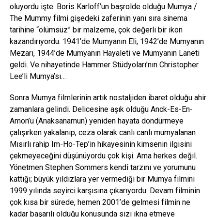
oluyordu işte. Boris Karloff’un başrolde olduğu Mumya /
The Mummy filmi gişedeki zaferinin yanı sıra sinema
tarihine “ölümsüz” bir malzeme, çok değerli bir ikon
kazandırıyordu. 1941’de Mumyanın Eli, 1942’de Mumyanın
Mezarı, 1944’de Mumyanın Hayaleti ve Mumyanın Laneti
geldi. Ve nihayetinde Hammer Stüdyoları’nın Christopher
Lee’li Mumya’sı…
Sonra Mumya filmlerinin artık nostaljiden ibaret olduğu ahir
zamanlara gelindi. Delicesine aşık olduğu Anck-Es-En-
Amon’u (Anaksanamun) yeniden hayata döndürmeye
çalışırken yakalanıp, ceza olarak canlı canlı mumyalanan
Mısırlı rahip Im-Ho-Tep’in hikayesinin kimsenin ilgisini
çekmeyeceğini düşünüyordu çok kişi. Ama herkes değil.
Yönetmen Stephen Sommers kendi tarzını ve yorumunu
kattığı; büyük yıldızlara yer vermediği bir Mumya filmini
1999 yılında seyirci karşısına çıkarıyordu. Devam filminin
çok kısa bir sürede, hemen 2001’de gelmesi filmin ne
kadar başarılı olduğu konusunda sizi ikna etmeye