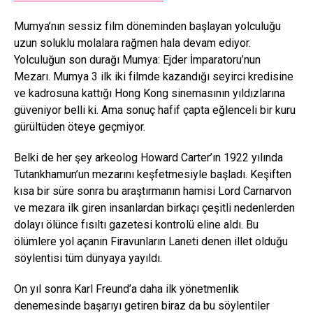
Mumya’nın sessiz film döneminden başlayan yolculuğu
uzun soluklu molalara rağmen hala devam ediyor.
Yolculuğun son durağı Mumya: Ejder İmparatoru’nun
Mezarı. Mumya 3 ilk iki filmde kazandığı seyirci kredisine
ve kadrosuna kattığı Hong Kong sinemasının yıldızlarına
güveniyor belli ki. Ama sonuç hafif çapta eğlenceli bir kuru
gürültüden öteye geçmiyor.
Belki de her şey arkeolog Howard Carter’ın 1922 yılında
Tutankhamun’un mezarını keşfetmesiyle başladı. Keşiften
kısa bir süre sonra bu araştırmanın hamisi Lord Carnarvon
ve mezara ilk giren insanlardan birkaçı çeşitli nedenlerden
dolayı ölünce fısıltı gazetesi kontrolü eline aldı. Bu
ölümlere yol açanın Firavunların Laneti denen illet olduğu
söylentisi tüm dünyaya yayıldı.
On yıl sonra Karl Freund’a daha ilk yönetmenlik
denemesinde başarıyı getiren biraz da bu söylentiler