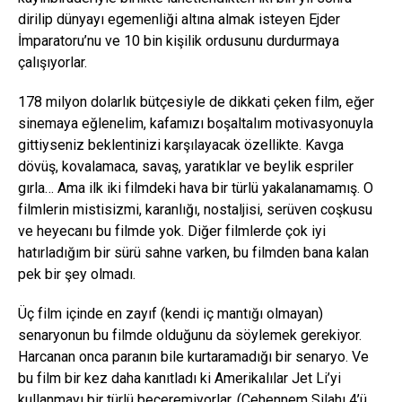
dirilip dünyayı egemenliği altına almak isteyen Ejder
İmparatoru’nu ve 10 bin kişilik ordusunu durdurmaya
çalışıyorlar.
178 milyon dolarlık bütçesiyle de dikkati çeken film, eğer
sinemaya eğlenelim, kafamızı boşaltalım motivasyonuyla
gittiyseniz beklentinizi karşılayacak özellikte. Kavga
dövüş, kovalamaca, savaş, yaratıklar ve beylik espriler
gırla… Ama ilk iki filmdeki hava bir türlü yakalanamamış. O
filmlerin mistisizmi, karanlığı, nostaljisi, serüven coşkusu
ve heyecanı bu filmde yok. Diğer filmlerde çok iyi
hatırladığım bir sürü sahne varken, bu filmden bana kalan
pek bir şey olmadı.
Üç film içinde en zayıf (kendi iç mantığı olmayan)
senaryonun bu filmde olduğunu da söylemek gerekiyor.
Harcanan onca paranın bile kurtaramadığı bir senaryo. Ve
bu film bir kez daha kanıtladı ki Amerikalılar Jet Li’yi
kullanmayı bir türlü beceremiyorlar. (Cehennem Silahı 4’ü