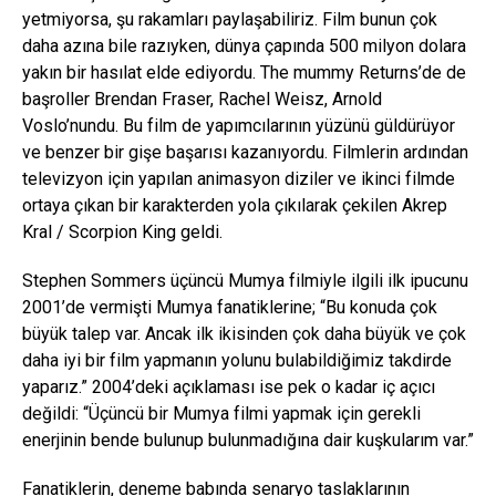
yetmiyorsa, şu rakamları paylaşabiliriz. Film bunun çok
daha azına bile razıyken, dünya çapında 500 milyon dolara
yakın bir hasılat elde ediyordu. The mummy Returns’de de
başroller Brendan Fraser, Rachel Weisz, Arnold
Voslo’nundu. Bu film de yapımcılarının yüzünü güldürüyor
ve benzer bir gişe başarısı kazanıyordu. Filmlerin ardından
televizyon için yapılan animasyon diziler ve ikinci filmde
ortaya çıkan bir karakterden yola çıkılarak çekilen Akrep
Kral / Scorpion King geldi.
Stephen Sommers üçüncü Mumya filmiyle ilgili ilk ipucunu
2001’de vermişti Mumya fanatiklerine; “Bu konuda çok
büyük talep var. Ancak ilk ikisinden çok daha büyük ve çok
daha iyi bir film yapmanın yolunu bulabildiğimiz takdirde
yaparız.” 2004’deki açıklaması ise pek o kadar iç açıcı
değildi: “Üçüncü bir Mumya filmi yapmak için gerekli
enerjinin bende bulunup bulunmadığına dair kuşkularım var.”
Fanatiklerin, deneme babında senaryo taslaklarının