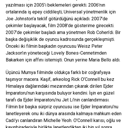
yazılması için 2005’i beklemeleri gerekti. 2006’nın
ortalarında iş epey ciddileşti; Universal yönetmenlik için
Joe Johnston’a teklif götürdüğünü açıkladı. 2007’de
çekimler başlayacak, film 2008’de gösterime girecekti.
2007’de çekimler başladı ama yönetmen Rob Cohen’di. Bir
başka değişiklik de oyuncu kadrosunda gerçekleşmişti.
Önceki iki filmin başkadın oyuncusu Weisz Peter
Jackson’ın yöneteceği Lovely Bones-Cennetimden
Bakarken için affını istemişti. Onun yerine Maria Bello aldı.
Üçüncü Mumya filminde oldukça farklı bir coğrafyaya
taşınıyor macera. Kaşif, arkeolog Rick O’Connell bu kez
Himalaya dağlarındaki mezarından çıkarak dirilen Ejder
İmparatoru’nun karşısında buluyor kendini. İşin en güzel
tarafı da Ejder İmparatoru’nu Jet Li’nin canlandırması.
Filmin bir başka sürpriz oyuncusu ise Ejder İmparatoru’nu
lanetleyerek onu iki dünya arasında kalmaya mahkum eden
Cadı’yı canlandıran Michelle Yeoh. O’Connell karısı, oğlu ve
kayınbiraderiyle birlikte lanetlendikten iki bin yıl sonra