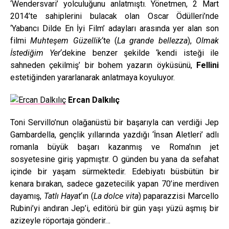
‘Wendersvari’ yolculuğunu anlatmıştı. Yönetmen, 2 Mart
2014’te sahiplerini bulacak olan Oscar Ödülleri’nde
‘Yabancı Dilde En İyi Film’ adayları arasında yer alan son
filmi
Muhteşem Güzellik
‘te (
La grande bellezza
),
Olmak
İstediğim Yer
‘dekine benzer şekilde ‘kendi isteği ile
sahneden çekilmiş’ bir bohem yazarın öyküsünü,
Fellini
estetiğinden yararlanarak anlatmaya koyuluyor.
Ercan Dalkılıç
Toni Servillo’nun olağanüstü bir başarıyla can verdiği Jep
Gambardella, gençlik yıllarında yazdığı ‘İnsan Aletleri’ adlı
romanla büyük başarı kazanmış ve Roma’nın jet
sosyetesine giriş yapmıştır. O günden bu yana da sefahat
içinde bir yaşam sürmektedir. Edebiyatı büsbütün bir
kenara bırakan, sadece gazetecilik yapan 70’ine merdiven
dayamış,
Tatlı Hayat
‘ın (
La dolce vita
) paparazzisi Marcello
Rubini’yi andıran Jep’i, editörü bir gün yaşı yüzü aşmış bir
azizeyle röportaja gönderir…