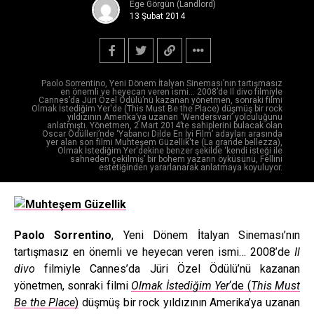
Ege Görgün (Landlord)
13 Şubat 2014
Paolo Sorrentino, Yeni Dönem İtalyan Sineması’nın tartışmasız
en önemli ve heyecan veren ismi… 2008’de Il divo filmiyle
Cannes’da Jüri Özel Ödülü’nü kazanan yönetmen, sonraki filmi
Olmak İstediğim Yer'de (This Must Be the Place) düşmüş bir rock
yıldızının Amerika’ya uzanan ‘Wendersvari’ yolculuğunu
anlatmıştı. Yönetmen, 2 Mart 2014’te sahiplerini bulacak olan
Oscar Ödülleri’nde ‘Yabancı Dilde En İyi Film’ adayları arasında
yer alan son filmi Muhteşem Güzellik'te (La grande bellezza),
Olmak İstediğim Yer'dekine benzer şekilde ‘kendi isteği ile
sahneden çekilmiş’ bir bohem yazarın öyküsünü, Fellini
estetiğinden yararlanarak anlatmaya koyuluyor.
Paolo Sorrentino
, Yeni Dönem İtalyan Sineması’nın
tartışmasız en önemli ve heyecan veren ismi… 2008’de
Il
divo
filmiyle Cannes’da Jüri Özel Ödülü’nü kazanan
yönetmen, sonraki filmi
Olmak İstediğim Yer
‘de (
This Must
Be the Place
)
düşmüş bir rock yıldızının Amerika’ya uzanan