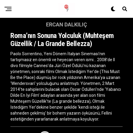
ERCAN DALKILIÇ
Roma’nın Sonuna Yolculuk (Muhteşem
Güzellik / La Grande Bellezza)
Paolo Sorrentino, Yeni Dönem İtalyan Sineması’nın
tartışmasız en önemli ve heyecan veren ismi… 2008’de Il
divo filmiyle Cannes’da Jüri Özel Ödülü’nü kazanan
yönetmen, sonraki filmi Olmak İstediğim Yer’de (This Must
Be the Place) düşmüş bir rock yıldızının Amerika’ya uzanan
‘Wendersvari’ yolculuğunu anlatmıştı. Yönetmen, 2 Mart
2014’te sahiplerini bulacak olan Oscar Ödülleri’nde ‘Yabancı
Dilde En İyi Film’ adayları arasında yer alan son filmi
Muhteşem Güzellik’te (La grande bellezza), Olmak
İstediğim Yer’dekine benzer şekilde ‘kendi isteği ile
sahneden çekilmiş’ bir bohem yazarın öyküsünü, Fellini
estetiğinden yararlanarak anlatmaya koyuluyor.