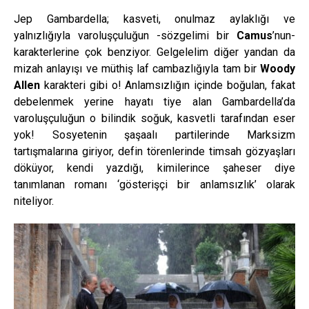
Jep Gambardella; kasveti, onulmaz aylaklığı ve
yalnızlığıyla varoluşçuluğun -sözgelimi bir
Camus
’nun-
karakterlerine çok benziyor. Gelgelelim diğer yandan da
mizah anlayışı ve müthiş laf cambazlığıyla tam bir
Woody
Allen
karakteri gibi o! Anlamsızlığın içinde boğulan, fakat
debelenmek yerine hayatı tiye alan Gambardella’da
varoluşçuluğun o bilindik soğuk, kasvetli tarafından eser
yok! Sosyetenin şaşaalı partilerinde Marksizm
tartışmalarına giriyor, defin törenlerinde timsah gözyaşları
döküyor, kendi yazdığı, kimilerince şaheser diye
tanımlanan romanı ‘gösterişçi bir anlamsızlık’ olarak
niteliyor.