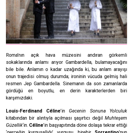
Roma’nın açık hava müzesini andıran görkemli
sokaklarında anlamı arıyor Gambardella, bulamayacağını
bile bile. Anlamın o kadar uzağında ki, bu anlam arayışı
onun trajedisi olmuş durumda; ironinin vücuda gelmiş hali
resmen Jep Gambardella. Sinemanın da son zamanlarda
gördüğü en boyutlu, en derin karakterlerden biri
karşımızdaki.
Louis-Ferdinand Céline
’in
Gecenin Sonuna Yolculuk
kitabından bir alıntıyla açılması şaşırtıcı değil
Muhteşem
Güzellik
‘in.
Céline
’in başyapıtında döne dolaşa tekrar ettiği
‘gerçeğin kurgusallığı’ vurgusu, birebir
Sorrentino
’nun