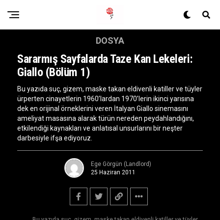
DOSYA
Sararmış Sayfalarda Taze Kan Lekeleri:
Giallo (Bölüm 1)
Bu yazıda suç, gizem, maske takan eldivenli katiller ve tüyler
ürperten cinayetlerin 1960’lardan 1970’lerin ikinci yarısına
dek en orijinal örneklerini veren İtalyan Giallo sinemasını
ameliyat masasına alarak türün nereden peydahlandığını,
etkilendiği kaynakları ve anlatısal unsurlarını bir neşter
darbesiyle ifşa ediyoruz.
Ege Görgün (Landlord)
25 Haziran 2011
Bu yazıda suç, gizem, maske takan eldivenli katiller ve tüyler