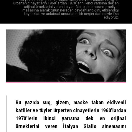
ürperten cinayetlerin 1960’lardan 1970’lerin ikinci yarısına dek en
orijinal örneklerini veren İtalyan Giallo sinemasını ameliyat
masasına alarak türün nereden peydahlandığını, etkilendiği
kaynakları ve anlatısal unsurlarını bir neşter darbesiyle ifşa
ediyoruz.
Bu yazıda suç, gizem, maske takan eldivenli
katiller ve tüyler ürperten cinayetlerin 1960’lardan
1970’lerin ikinci yarısına dek en orijinal
örneklerini veren İtalyan Giallo sinemasını