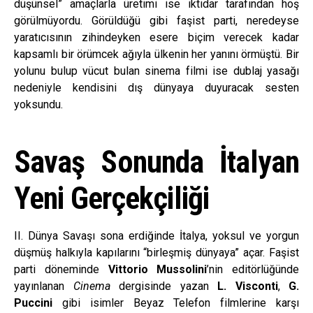
düşünsel” amaçlarla üretimi ise iktidar tarafından hoş
görülmüyordu. Görüldüğü gibi faşist parti, neredeyse
yaratıcısının zihindeyken esere biçim verecek kadar
kapsamlı bir örümcek ağıyla ülkenin her yanını örmüştü. Bir
yolunu bulup vücut bulan sinema filmi ise dublaj yasağı
nedeniyle kendisini dış dünyaya duyuracak sesten
yoksundu.
Savaş Sonunda İtalyan
Yeni Gerçekçiliği
II. Dünya Savaşı sona erdiğinde İtalya, yoksul ve yorgun
düşmüş halkıyla kapılarını “birleşmiş dünyaya” açar. Faşist
parti döneminde
Vittorio Mussolini
’nin editörlüğünde
yayınlanan
Cinema
dergisinde yazan
L. Visconti
,
G.
Puccini
gibi isimler Beyaz Telefon filmlerine karşı