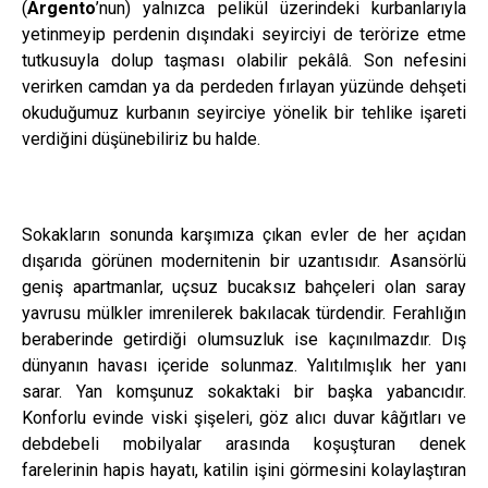
(
Argento
’nun) yalnızca pelikül üzerindeki kurbanlarıyla
yetinmeyip perdenin dışındaki seyirciyi de terörize etme
tutkusuyla dolup taşması olabilir pekâlâ. Son nefesini
verirken camdan ya da perdeden fırlayan yüzünde dehşeti
okuduğumuz kurbanın seyirciye yönelik bir tehlike işareti
verdiğini düşünebiliriz bu halde.
Sokakların sonunda karşımıza çıkan evler de her açıdan
dışarıda görünen modernitenin bir uzantısıdır. Asansörlü
geniş apartmanlar, uçsuz bucaksız bahçeleri olan saray
yavrusu mülkler imrenilerek bakılacak türdendir. Ferahlığın
beraberinde getirdiği olumsuzluk ise kaçınılmazdır. Dış
dünyanın havası içeride solunmaz. Yalıtılmışlık her yanı
sarar. Yan komşunuz sokaktaki bir başka yabancıdır.
Konforlu evinde viski şişeleri, göz alıcı duvar kâğıtları ve
debdebeli mobilyalar arasında koşuşturan denek
farelerinin hapis hayatı, katilin işini görmesini kolaylaştıran