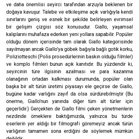
ve daha önemlisi seyirci tarafından arzuyla beklenen bir
doğaya kavuşur. Talebe ve etkileşime açık varlığıyla kendi
sınırlarını geniş ve esnek bir şekilde belirleyen evrimsel
bir gelişim çizgisi söz konusudur. Giallo, yaşamsal
kalıplarını muhafaza ederken yeni yollara sapabilir. Popüler
olduğu dönem içerisinde tam olarak Giallo kategorisinde
sayılmayan ancak Giallo’ya göbek bağıyla bağlı gotik korku,
Poliziotteschi (Polis prosedürlerinin baskın olduğu filmler)
ve komplo filmleri bunun açık kanıtıdır. Bu yüzdendir ki,
seyircinin türe ilgisinin azalması ve para kazanma
olanağının ortadan kalkması durumunda, popüler olan
başka bir alt türün üretimi piyasayı ele geçirse de Giallo,
bugüne kadar varlığını zayıf da olsa sürdürebilmiştir (Bu
önerme, Giallo’nun yanında diğer tüm alt türler için
geçerlidir.) Gerçekten de Giallo filmi çeken yönetmenlerin
nezdinde örneklere baktığımızda, yalnızca bu türde
eserlerin yer aldığı bir filmografi göremeyiz ancak türün
varlığının tamamen sona erdiğini de söylemek mümkün
değildir.