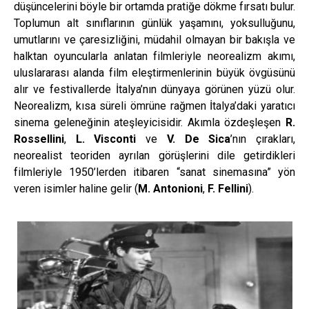
düşüncelerini böyle bir ortamda pratiğe dökme fırsatı bulur.
Toplumun alt sınıflarının günlük yaşamını, yoksulluğunu,
umutlarını ve çaresizliğini, müdahil olmayan bir bakışla ve
halktan oyuncularla anlatan filmleriyle neorealizm akımı,
uluslararası alanda film eleştirmenlerinin büyük övgüsünü
alır ve festivallerde İtalya’nın dünyaya görünen yüzü olur.
Neorealizm, kısa süreli ömrüne rağmen İtalya’daki yaratıcı
sinema geleneğinin ateşleyicisidir. Akımla özdeşleşen
R.
Rossellini
,
L. Visconti
ve
V. De Sica
’nın çırakları,
neorealist teoriden ayrılan görüşlerini dile getirdikleri
filmleriyle 1950’lerden itibaren “sanat sinemasına” yön
veren isimler haline gelir (
M. Antonioni
,
F. Fellini
).