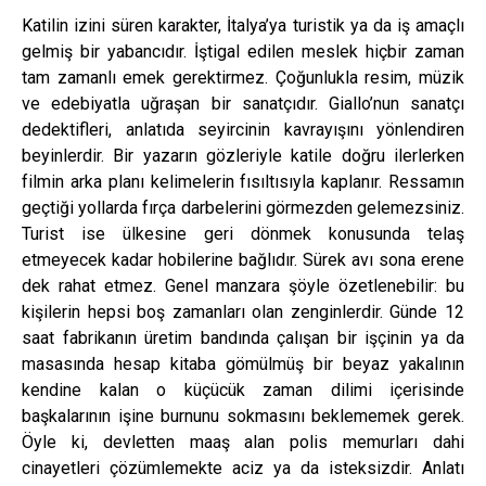
Katilin izini süren karakter, İtalya’ya turistik ya da iş amaçlı
gelmiş bir yabancıdır. İştigal edilen meslek hiçbir zaman
tam zamanlı emek gerektirmez. Çoğunlukla resim, müzik
ve edebiyatla uğraşan bir sanatçıdır. Giallo’nun sanatçı
dedektifleri, anlatıda seyircinin kavrayışını yönlendiren
beyinlerdir. Bir yazarın gözleriyle katile doğru ilerlerken
filmin arka planı kelimelerin fısıltısıyla kaplanır. Ressamın
geçtiği yollarda fırça darbelerini görmezden gelemezsiniz.
Turist ise ülkesine geri dönmek konusunda telaş
etmeyecek kadar hobilerine bağlıdır. Sürek avı sona erene
dek rahat etmez. Genel manzara şöyle özetlenebilir: bu
kişilerin hepsi boş zamanları olan zenginlerdir. Günde 12
saat fabrikanın üretim bandında çalışan bir işçinin ya da
masasında hesap kitaba gömülmüş bir beyaz yakalının
kendine kalan o küçücük zaman dilimi içerisinde
başkalarının işine burnunu sokmasını beklememek gerek.
Öyle ki, devletten maaş alan polis memurları dahi
cinayetleri çözümlemekte aciz ya da isteksizdir. Anlatı