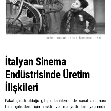
Bisiklet Hırsızları (Ladri di biciclette, 1948)
İtalyan Sinema
Endüstrisinde Üretim
İlişkileri
Fakat şimdi olduğu gibi, o tarihlerde de sanat sineması
film şirketleri için riskli ve maliyetli bir yatırımdır.