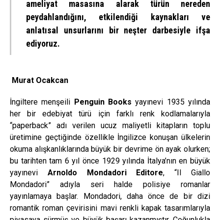
ameliyat masasına alarak türün nereden
peydahlandığını, etkilendiği kaynakları ve
anlatısal unsurlarını bir neşter darbesiyle ifşa
ediyoruz.
Murat Ocakcan
İngiltere menşeili
Penguin Books
yayınevi 1935 yılında
her bir edebiyat türü için farklı renk kodlamalarıyla
“paperback” adı verilen ucuz maliyetli kitapların toplu
üretimine geçtiğinde özellikle İngilizce konuşan ülkelerin
okuma alışkanlıklarında büyük bir devrime ön ayak olurken;
bu tarihten tam 6 yıl önce 1929 yılında İtalya’nın en büyük
yayınevi
Arnoldo Mondadori Editore
, “Il Giallo
Mondadori” adıyla seri halde polisiye romanlar
yayınlamaya başlar. Mondadori, daha önce de bir dizi
romantik roman çevirisini mavi renkli kapak tasarımlarıyla
piyasaya sürmüş ve büyük başarı kazanmıştır. Çoğunlukla