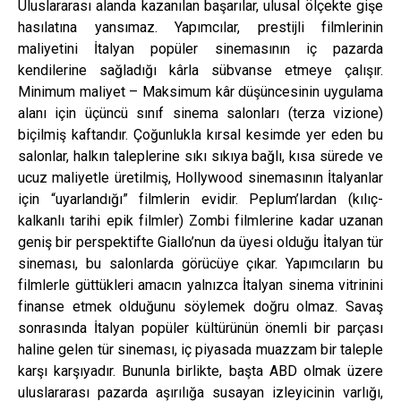
Uluslararası alanda kazanılan başarılar, ulusal ölçekte gişe
hasılatına yansımaz. Yapımcılar, prestijli filmlerinin
maliyetini İtalyan popüler sinemasının iç pazarda
kendilerine sağladığı kârla sübvanse etmeye çalışır.
Minimum maliyet – Maksimum kâr düşüncesinin uygulama
alanı için üçüncü sınıf sinema salonları (terza vizione)
biçilmiş kaftandır. Çoğunlukla kırsal kesimde yer eden bu
salonlar, halkın taleplerine sıkı sıkıya bağlı, kısa sürede ve
ucuz maliyetle üretilmiş, Hollywood sinemasının İtalyanlar
için “uyarlandığı” filmlerin evidir. Peplum’lardan (kılıç-
kalkanlı tarihi epik filmler) Zombi filmlerine kadar uzanan
geniş bir perspektifte Giallo’nun da üyesi olduğu İtalyan tür
sineması, bu salonlarda görücüye çıkar. Yapımcıların bu
filmlerle güttükleri amacın yalnızca İtalyan sinema vitrinini
finanse etmek olduğunu söylemek doğru olmaz. Savaş
sonrasında İtalyan popüler kültürünün önemli bir parçası
haline gelen tür sineması, iç piyasada muazzam bir taleple
karşı karşıyadır. Bununla birlikte, başta ABD olmak üzere
uluslararası pazarda aşırılığa susayan izleyicinin varlığı,