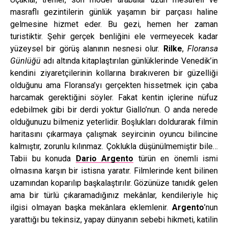
masraflı gezintilerin günlük yaşamın bir parçası haline
gelmesine hizmet eder. Bu gezi, hemen her zaman
turistiktir. Şehir gerçek benliğini ele vermeyecek kadar
yüzeysel bir görüş alanının nesnesi olur.
Rilke
,
Floransa
Günlüğü
adı altında kitaplaştırılan günlüklerinde Venedik’in
kendini ziyaretçilerinin kollarına bırakıveren bir güzelliği
olduğunu ama Floransa’yı gerçekten hissetmek için çaba
harcamak gerektiğini söyler. Fakat kentin içlerine nüfuz
edebilmek gibi bir derdi yoktur Giallo’nun. O anda nerede
olduğunuzu bilmeniz yeterlidir. Boşlukları doldurarak filmin
haritasını çıkarmaya çalışmak seyircinin oyuncu bilincine
kalmıştır, zorunlu kılınmaz. Çoklukla düşünülmemiştir bile…
Tabii bu konuda
Dario Argento
türün en önemli ismi
olmasına karşın bir istisna yaratır. Filmlerinde kent bilinen
uzamından koparılıp başkalaştırılır. Gözünüze tanıdık gelen
ama bir türlü çıkaramadığınız mekânlar, kendileriyle hiç
ilgisi olmayan başka mekânlara eklemlenir.
Argento
’nun
yarattığı bu tekinsiz, yapay dünyanın sebebi hikmeti, katilin