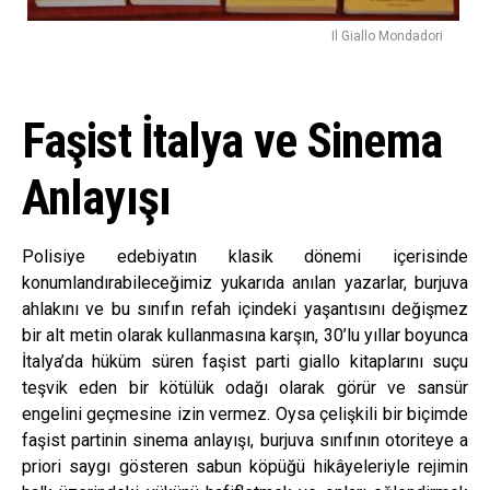
Il Giallo Mondadori
Faşist İtalya ve Sinema
Anlayışı
Polisiye edebiyatın klasik dönemi içerisinde
konumlandırabileceğimiz yukarıda anılan yazarlar, burjuva
ahlakını ve bu sınıfın refah içindeki yaşantısını değişmez
bir alt metin olarak kullanmasına karşın, 30’lu yıllar boyunca
İtalya’da hüküm süren faşist parti giallo kitaplarını suçu
teşvik eden bir kötülük odağı olarak görür ve sansür
engelini geçmesine izin vermez. Oysa çelişkili bir biçimde
faşist partinin sinema anlayışı, burjuva sınıfının otoriteye a
priori saygı gösteren sabun köpüğü hikâyeleriyle rejimin