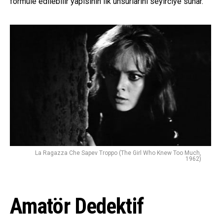
formüle edilebilir yapısının ilk unsurlarını seyirciye sunar.
La Ragazza Che Sapev Troppo (The Girl Who Knew Too Much,
1962)
Amatör Dedektif