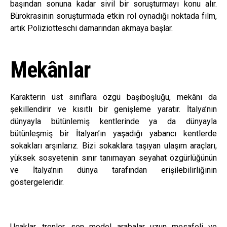
başından sonuna kadar sivil bir soruşturmayı konu alır.
Bürokrasinin soruşturmada etkin rol oynadığı noktada film,
artık Poliziotteschi damarından akmaya başlar.
Mekânlar
Karakterin üst sınıflara özgü başıboşluğu, mekânı da
şekillendirir ve kısıtlı bir genişleme yaratır. İtalya’nın
dünyayla bütünlemiş kentlerinde ya da dünyayla
bütünleşmiş bir İtalyan’ın yaşadığı yabancı kentlerde
sokakları arşınlarız. Bizi sokaklara taşıyan ulaşım araçları,
yüksek sosyetenin sınır tanımayan seyahat özgürlüğünün
ve İtalya’nın dünya tarafından erişilebilirliğinin
göstergeleridir.
Uçaklar, trenler, son model arabalar uzun mesafeli ve