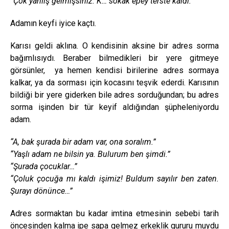
“Çok yanlış gelmişsiniz. K… sokak epey terste kaldı.”
Adamın keyfi iyice kaçtı.
Karısı geldi aklına. O kendisinin aksine bir adres sorma
bağımlısıydı. Beraber bilmedikleri bir yere gitmeye
görsünler, ya hemen kendisi birilerine adres sormaya
kalkar, ya da sorması için kocasını teşvik ederdi. Karısının
bildiği bir yere giderken bile adres sorduğundan; bu adres
sorma işinden bir tür keyif aldığından şüpheleniyordu
adam.
“A, bak şurada bir adam var, ona soralım.”
“Yaşlı adam ne bilsin ya. Bulurum ben şimdi.”
“Şurada çocuklar…”
“Çoluk çocuğa mı kaldı işimiz! Buldum sayılır ben zaten.
Şurayı dönünce…”
Adres sormaktan bu kadar imtina etmesinin sebebi tarih
öncesinden kalma ipe sapa gelmez erkeklik gururu muydu