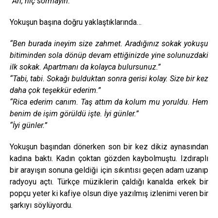
“Ah, hiç sormayın.”
Yokuşun başına doğru yaklaştıklarında…
“Ben burada ineyim size zahmet. Aradığınız sokak yokuşu
bitiminden sola dönüp devam ettiğinizde yine solunuzdaki
ilk sokak. Apartmanı da kolayca bulursunuz.”
“Tabi, tabi. Sokağı bulduktan sonra gerisi kolay. Size bir kez
daha çok teşekkür ederim.”
“Rica ederim canım. Taş attım da kolum mu yoruldu. Hem
benim de işim görüldü işte. İyi günler.”
“İyi günler.”
Yokuşun başından dönerken son bir kez dikiz aynasından
kadına baktı. Kadın çoktan gözden kaybolmuştu. Izdıraplı
bir arayışın sonuna geldiği için sıkıntısı geçen adam uzanıp
radyoyu açtı. Türkçe müziklerin çaldığı kanalda erkek bir
popçu yeter ki kafiye olsun diye yazılmış izlenimi veren bir
şarkıyı söylüyordu.