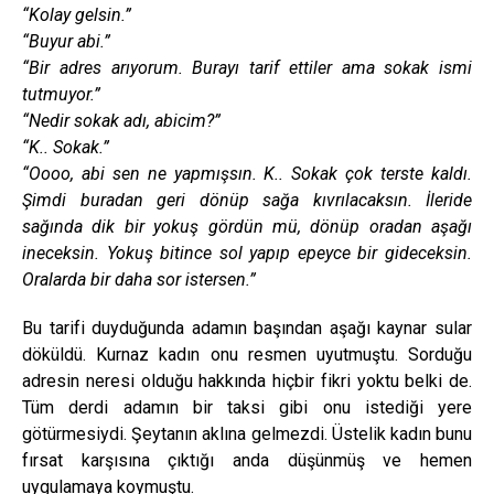
“Kolay gelsin.”
“Buyur abi.”
“Bir adres arıyorum. Burayı tarif ettiler ama sokak ismi
tutmuyor.”
“Nedir sokak adı, abicim?”
“K.. Sokak.”
“Oooo, abi sen ne yapmışsın. K.. Sokak çok terste kaldı.
Şimdi buradan geri dönüp sağa kıvrılacaksın. İleride
sağında dik bir yokuş gördün mü, dönüp oradan aşağı
ineceksin. Yokuş bitince sol yapıp epeyce bir gideceksin.
Oralarda bir daha sor istersen.”
Bu tarifi duyduğunda adamın başından aşağı kaynar sular
döküldü. Kurnaz kadın onu resmen uyutmuştu. Sorduğu
adresin neresi olduğu hakkında hiçbir fikri yoktu belki de.
Tüm derdi adamın bir taksi gibi onu istediği yere
götürmesiydi. Şeytanın aklına gelmezdi. Üstelik kadın bunu
fırsat karşısına çıktığı anda düşünmüş ve hemen
uygulamaya koymuştu.