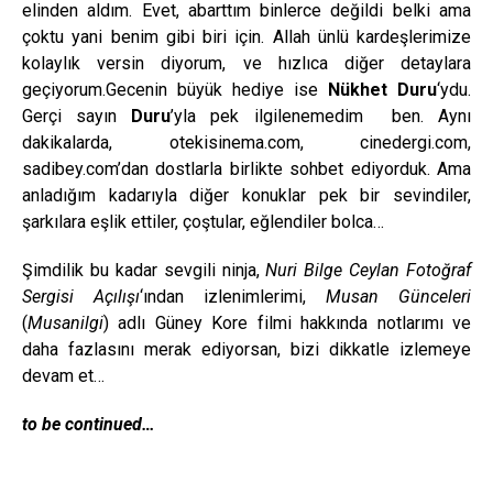
elinden aldım. Evet, abarttım binlerce değildi belki ama
çoktu yani benim gibi biri için. Allah ünlü kardeşlerimize
kolaylık versin diyorum, ve hızlıca diğer detaylara
geçiyorum.Gecenin büyük hediye ise
Nükhet Duru
‘ydu.
Gerçi sayın
Duru
’yla pek ilgilenemedim ben. Aynı
dakikalarda, otekisinema.com, cinedergi.com,
sadibey.com’dan dostlarla birlikte sohbet ediyorduk. Ama
anladığım kadarıyla diğer konuklar pek bir sevindiler,
şarkılara eşlik ettiler, çoştular, eğlendiler bolca…
Şimdilik bu kadar sevgili ninja,
Nuri Bilge Ceylan Fotoğraf
Sergisi Açılışı
‘ından izlenimlerimi,
Musan Günceleri
(
Musanilgi
) adlı Güney Kore filmi hakkında notlarımı ve
daha fazlasını merak ediyorsan, bizi dikkatle izlemeye
devam et…
to be continued…