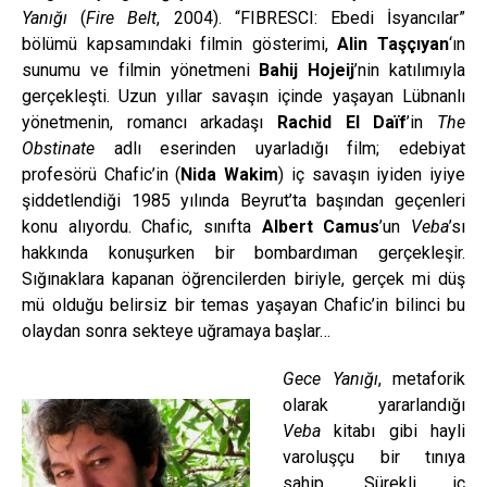
Yanığı
(
Fire Belt
, 2004). “FIBRESCI: Ebedi İsyancılar”
bölümü kapsamındaki filmin gösterimi,
Alin Taşçıyan
‘ın
sunumu ve filmin yönetmeni
Bahij Hojeij
’nin katılımıyla
gerçekleşti. Uzun yıllar savaşın içinde yaşayan Lübnanlı
yönetmenin, romancı arkadaşı
Rachid El Daïf
’in
The
Obstinate
adlı eserinden uyarladığı film; edebiyat
profesörü Chafic’in (
Nida Wakim
) iç savaşın iyiden iyiye
şiddetlendiği 1985 yılında Beyrut’ta başından geçenleri
konu alıyordu. Chafic, sınıfta
Albert Camus
’un
Veba
’sı
hakkında konuşurken bir bombardıman gerçekleşir.
Sığınaklara kapanan öğrencilerden biriyle, gerçek mi düş
mü olduğu belirsiz bir temas yaşayan Chafic’in bilinci bu
olaydan sonra sekteye uğramaya başlar…
Gece Yanığı
, metaforik
olarak yararlandığı
Veba
kitabı gibi hayli
varoluşçu bir tınıya
sahip. Sürekli iç