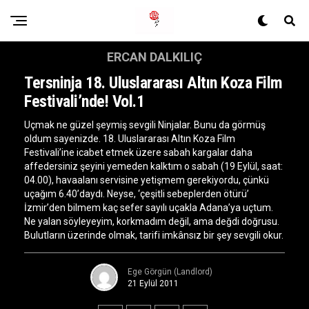
ERCAN DALKILIÇ
Tersninja 18. Uluslararası Altın Koza Film
Festivali’nde! Vol.1
Uçmak ne güzel şeymiş sevgili Ninjalar. Bunu da görmüş
oldum sayenizde. 18. Uluslararası Altın Koza Film
Festivali’ine icabet etmek üzere sabah kargalar daha
affedersiniz şeyini yemeden kalktım o sabah (19 Eylül, saat:
04.00), havaalanı servisine yetişmem gerekiyordu, çünkü
uçağım 6.40’daydı. Neyse, ‘çeşitli sebeplerden ötürü’
İzmir’den bilmem kaç sefer sayılı uçakla Adana’ya uçtum.
Ne yalan söyleyeyim, korkmadım değil, ama değdi doğrusu.
Bulutların üzerinde olmak, tarifi imkânsız bir şey sevgili okur.
Ege Görgün (Landlord)
21 Eylül 2011