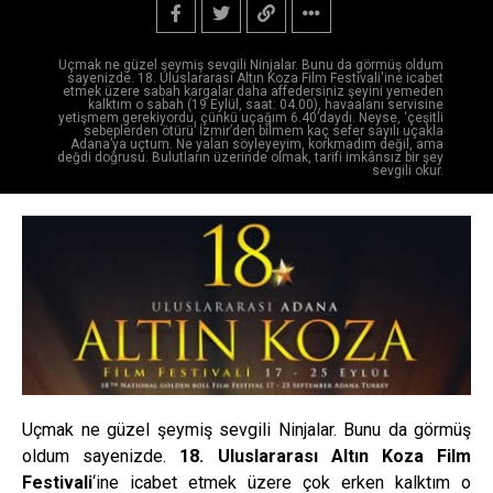
Uçmak ne güzel şeymiş sevgili Ninjalar. Bunu da görmüş oldum
sayenizde. 18. Uluslararası Altın Koza Film Festivali'ine icabet
etmek üzere sabah kargalar daha affedersiniz şeyini yemeden
kalktım o sabah (19 Eylül, saat: 04.00), havaalanı servisine
yetişmem gerekiyordu, çünkü uçağım 6.40’daydı. Neyse, ‘çeşitli
sebeplerden ötürü’ İzmir’den bilmem kaç sefer sayılı uçakla
Adana’ya uçtum. Ne yalan söyleyeyim, korkmadım değil, ama
değdi doğrusu. Bulutların üzerinde olmak, tarifi imkânsız bir şey
sevgili okur.
Uçmak ne güzel şeymiş sevgili Ninjalar. Bunu da görmüş
oldum sayenizde.
18. Uluslararası Altın Koza Film
Festivali
‘ine icabet etmek üzere çok erken kalktım o