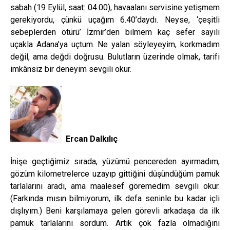
sabah (19 Eylül, saat: 04.00), havaalanı servisine yetişmem
gerekiyordu, çünkü uçağım 6.40’daydı. Neyse, ‘çeşitli
sebeplerden ötürü’ İzmir’den bilmem kaç sefer sayılı
uçakla Adana’ya uçtum. Ne yalan söyleyeyim, korkmadım
değil, ama değdi doğrusu. Bulutların üzerinde olmak, tarifi
imkânsız bir deneyim sevgili okur.
Ercan Dalkılıç
İnişe geçtiğimiz sırada, yüzümü pencereden ayırmadım,
gözüm kilometrelerce uzayıp gittiğini düşündüğüm pamuk
tarlalarını aradı, ama maalesef göremedim sevgili okur.
(Farkında mısın bilmiyorum, ilk defa seninle bu kadar içli
dışlıyım.) Beni karşılamaya gelen görevli arkadaşa da ilk
pamuk tarlalarını sordum. Artık çok fazla olmadığını