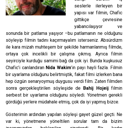
seslerle ilerleyen bir
yapısı var filmin, Chafic
gittikçe çevresine
yabancılaşıyor ve
sonunda bir patlama yaşıyor –bu patlamanın ne olduğunu
söyleyip filmin tadını kaçırmayalım isterseniz. Absürdizm
ile kara mizah muhteşem bir şekilde harmanlanmış filmde,
ortaya çok incelikli bir çalışma çıkmış. Ayrıca filmin
seyirciyle kurduğu samimi bağ da çok iyi. Bunda kuşkusuz
Chafic’i canlandıran
Nida Wakim
’in payı hayli fazla. Filmin
bir uyarlama olduğunu belirtmiştik, fakat filmi izlerken bana
hep özgün senaryoymuş duygusu verdi film. Zaten filmden
sonra gerçekleştirilen söyleşide de
Bahij Hojeij
filmin
serbest bir uyarlama olduğunu söyledi. Yönetmen gerekli
gördüğü yerlere müdahale etmiş, çok da iyi yapmış bizce.
Gösterimin ardından yapılan söyleşi gayet güzel geçti. Ne
var ki, yönetmene yöneltilen sorular tam da bizim