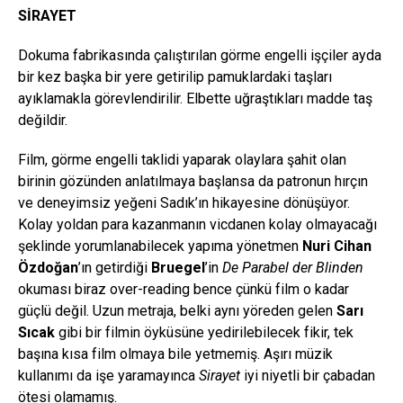
SİRAYET
Dokuma fabrikasında çalıştırılan görme engelli işçiler ayda
bir kez başka bir yere getirilip pamuklardaki taşları
ayıklamakla görevlendirilir. Elbette uğraştıkları madde taş
değildir.
Film, görme engelli taklidi yaparak olaylara şahit olan
birinin gözünden anlatılmaya başlansa da patronun hırçın
ve deneyimsiz yeğeni Sadık’ın hikayesine dönüşüyor.
Kolay yoldan para kazanmanın vicdanen kolay olmayacağı
şeklinde yorumlanabilecek yapıma yönetmen
Nuri Cihan
Özdoğan
’ın getirdiği
Bruegel
’in
De Parabel der Blinden
okuması biraz over-reading bence çünkü film o kadar
güçlü değil. Uzun metraja, belki aynı yöreden gelen
Sarı
Sıcak
gibi bir filmin öyküsüne yedirilebilecek fikir, tek
başına kısa film olmaya bile yetmemiş. Aşırı müzik
kullanımı da işe yaramayınca
Sirayet
iyi niyetli bir çabadan
ötesi olamamış.