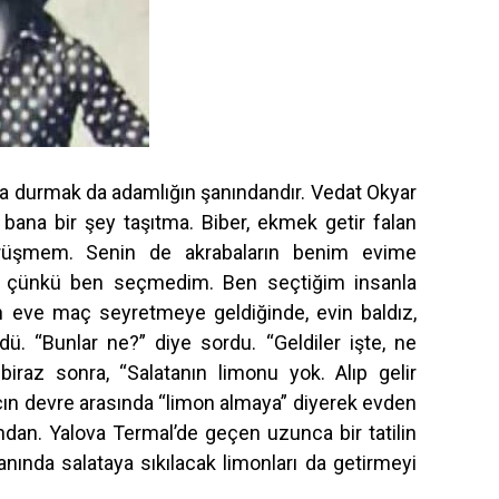
da durmak da adamlığın şanındandır. Vedat Okyar
 bana bir şey taşıtma. Biber, ekmek getir falan
rüşmem. Senin de akrabaların benim evime
, çünkü ben seçmedim. Ben seçtiğim insanla
ün eve maç seyretmeye geldiğinde, evin baldız,
ü. “Bunlar ne?” diye sordu. “Geldiler işte, ne
biraz sonra, “Salatanın limonu yok. Alıp gelir
ın devre arasında “limon almaya” diyerek evden
ondan. Yalova Termal’de geçen uzunca bir tatilin
ında salataya sıkılacak limonları da getirmeyi