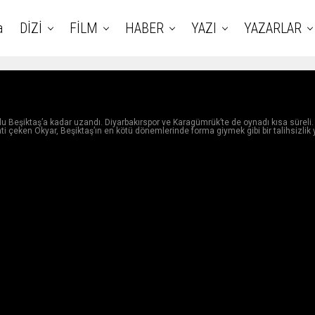
a
DİZİ
FİLM
HABER
YAZI
YAZARLAR
 Beşiktaş’a kadar uzandı. Diyarbakırspor ve Karagümrük’te de oynadı kısa süreli.
ati çeken Okyar, Beşiktaş’ın en kötü dönemlerinde forma giymek gibi bir talihsizlik 