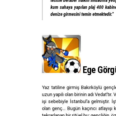
tesisle beraber halkın imdadına yet
kum sahaya yapılan plaj 400 kabines
denize girmesini temin etmektedir.”
Ege Görgü
Yaz tatiline girmiş Bakırköylü gençl
uzun yapılı olan birinin adı Vedat’tır
işi sebebiyle İstanbul’a gelmiştir.
olan genç… Bugün kaçıncı atlayışı 
tekrarlanan bir ritüel bu; gençliğin,