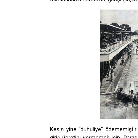
Kesin yine “duhuliye” ödememiştir 
giriş ücretini vermemek için. Paras