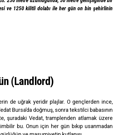
işti. 250 metre uzunluğunda, 50 metre genişliğinde bir
i ve 1250 kilitli dolabı ile her gün on bin şehirlinin
n (Landlord)
erin de uğrak yeridir plajlar. O gençlerden ince,
. Vedat Bursa’da doğmuş, sonra tekstilci babasının
 İşte, şuradaki Vedat, tramplenden atlamak üzere
kimbilir bu. Onun için her gün bıkıp usanmadan
 özgürlüğün ve masumiyetin kutlanışı.