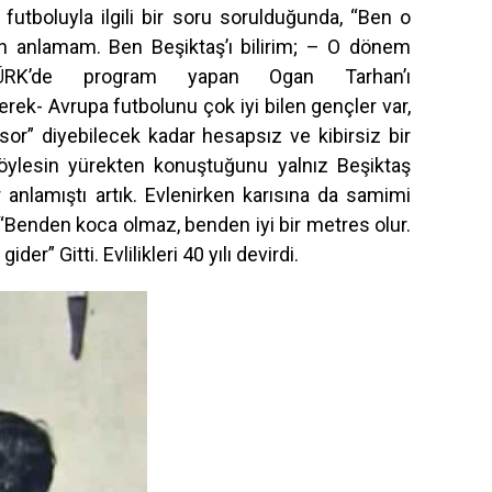
futboluyla ilgili bir soru sorulduğunda, “Ben o
en anlamam. Ben Beşiktaş’ı bilirim; – O dönem
ÜRK’de program yapan Ogan Tarhan’ı
rek- Avrupa futbolunu çok iyi bilen gençler var,
sor” diyebilecek kadar hesapsız ve kibirsiz bir
ylesin yürekten konuştuğunu yalnız Beşiktaş
er anlamıştı artık. Evlenirken karısına da samimi
 “Benden koca olmaz, benden iyi bir metres olur.
er” Gitti. Evlilikleri 40 yılı devirdi.