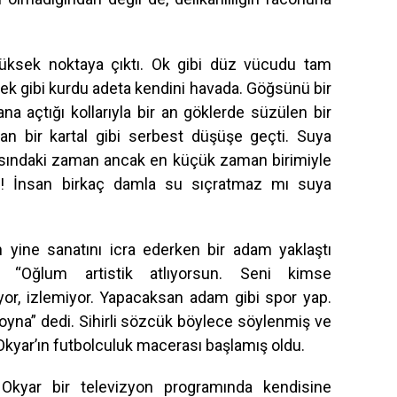
 yüksek noktaya çıktı. Ok gibi düz vücudu tam
erek gibi kurdu adeta kendini havada. Göğsünü bir
ana açtığı kollarıyla bir an göklerde süzülen bir
lan bir kartal gibi serbest düşüşe geçti. Suya
sındaki zaman ancak en küçük zaman birimiyle
cuk! İnsan birkaç damla su sıçratmaz mı suya
n yine sanatını icra ederken bir adam yaklaştı
a, “Oğlum artistik atlıyorsun. Seni kimse
or, izlemiyor. Yapacaksan adam gibi spor yap.
oyna” dedi. Sihirli sözcük böylece söylenmiş ve
kyar’ın futbolculuk macerası başlamış oldu.
Okyar bir televizyon programında kendisine