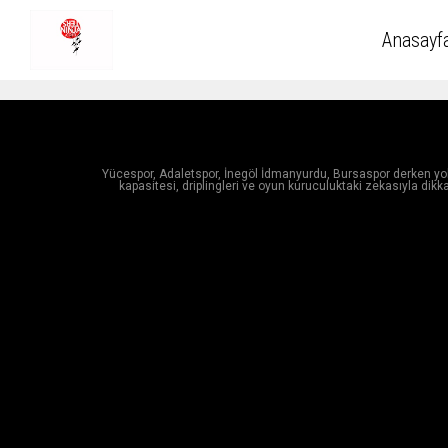
Anasayf
Yücespor, Adaletspor, İnegöl İdmanyurdu, Bursaspor derken yolu
kapasitesi, driplingleri ve oyun kuruculuktaki zekasıyla dikk