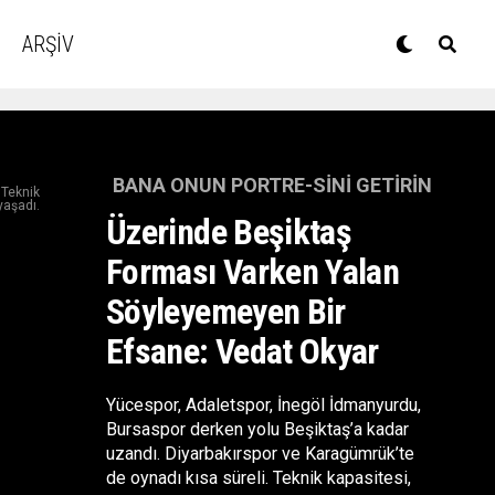
ARŞİV
BANA ONUN PORTRE-SINI GETIRIN
 Teknik
yaşadı.
Üzerinde Beşiktaş
Forması Varken Yalan
Söyleyemeyen Bir
Efsane: Vedat Okyar
Yücespor, Adaletspor, İnegöl İdmanyurdu,
Bursaspor derken yolu Beşiktaş’a kadar
uzandı. Diyarbakırspor ve Karagümrük’te
de oynadı kısa süreli. Teknik kapasitesi,