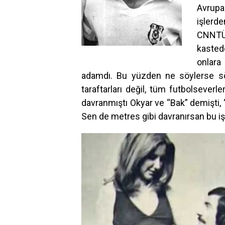
Avrupa 
işlerd
CNNT
kastede
onlara 
adamdı. Bu yüzden ne söylerse sö
taraftarları değil, tüm futbolseverl
davranmıştı Okyar ve “Bak” demişti,
Sen de metres gibi davranırsan bu iş gid