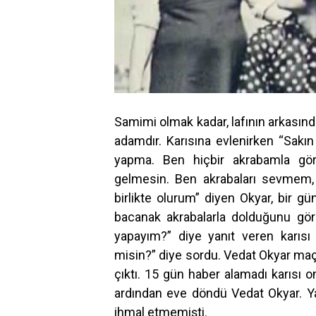
Samimi olmak kadar, lafının arkasın
adamdır. Karısına evlenirken “Sakın
yapma. Ben hiçbir akrabamla gö
gelmesin. Ben akrabaları sevmem
birlikte olurum” diyen Okyar, bir g
bacanak akrabalarla dolduğunu görd
yapayım?” diye yanıt veren karısı 
misin?” diye sordu. Vedat Okyar maç
çıktı. 15 gün haber alamadı karısı 
ardından eve döndü Vedat Okyar. Yan
ihmal etmemişti.