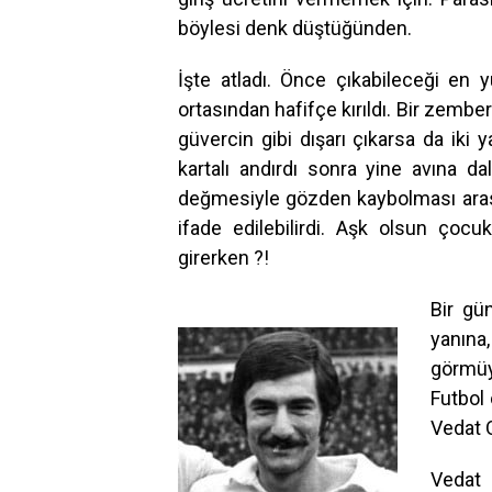
böylesi denk düştüğünden.
İşte atladı. Önce çıkabileceği en
ortasından hafifçe kırıldı. Bir zemb
güvercin gibi dışarı çıkarsa da iki y
kartalı andırdı sonra yine avına da
değmesiyle gözden kaybolması ara
ifade edilebilirdi. Aşk olsun ço
girerken ?!
Bir gü
yanın
görmüy
Futbol 
Vedat O
Vedat 