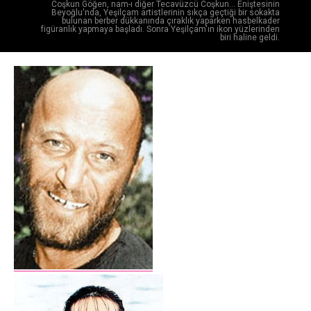
Coşkun Göğen, nam-ı diğer Tecavüzcü Coşkun... Eniştesinin
Beyoğlu'nda, Yeşilçam artistlerinin sıkça geçtiği bir sokakta
bulunan berber dükkanında çıraklık yaparken hasbelkader
figüranlık yapmaya başladı. Sonra Yeşilçam'ın ikon yüzlerinden
biri haline geldi.