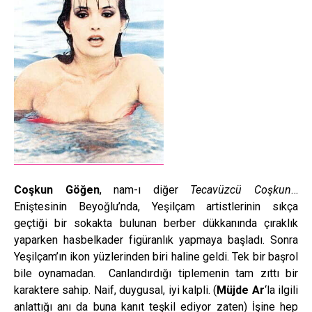
Coşkun Göğen
, nam-ı diğer
Tecavüzcü Coşkun
…
Eniştesinin Beyoğlu’nda, Yeşilçam artistlerinin sıkça
geçtiği bir sokakta bulunan berber dükkanında çıraklık
yaparken hasbelkader figüranlık yapmaya başladı. Sonra
Yeşilçam’ın ikon yüzlerinden biri haline geldi. Tek bir başrol
bile oynamadan. Canlandırdığı tiplemenin tam zıttı bir
karaktere sahip. Naif, duygusal, iyi kalpli. (
Müjde Ar
‘la ilgili
anlattığı anı da buna kanıt teşkil ediyor zaten) İşine hep