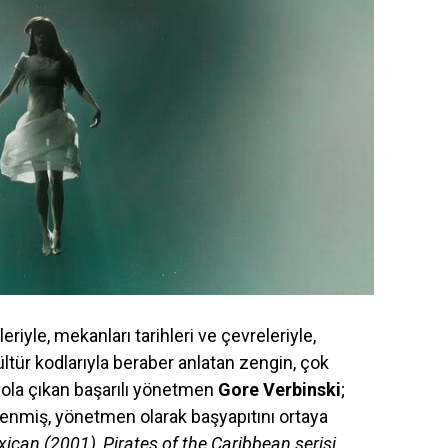
eriyle, mekanları tarihleri ve çevreleriyle,
kültür kodlarıyla beraber anlatan zengin, çok
 yola çıkan başarılı yönetmen
Gore Verbinski
;
zenmiş, yönetmen olarak başyapıtını ortaya
can (2001), Pirates of the Caribbean serisi