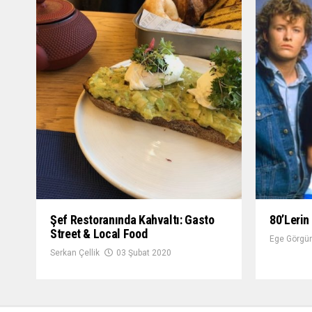
Şef Restoranında Kahvaltı: Gasto
80’lerin
Street & Local Food
Ege Görgün
Serkan Çellik
03 Şubat 2020