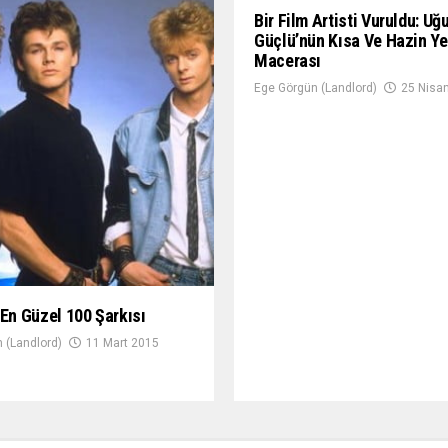
Bir Film Artisti Vuruldu: Uğ
Güçlü’nün Kısa Ve Hazin Y
Macerası
Ege Görgün (Landlord)
25 Nisa
 En Güzel 100 Şarkısı
 (Landlord)
11 Mart 2015