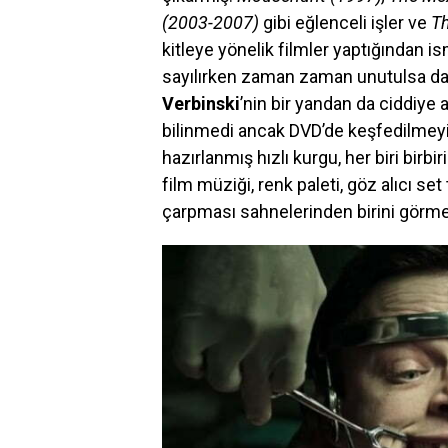
(2003-2007)
gibi eğlenceli işler ve
Th
kitleye yönelik filmler yaptığından i
sayılırken zaman zaman unutulsa da; h
Verbinski
’nin bir yandan da ciddiye 
bilinmedi ancak DVD’de keşfedilmeyi 
hazırlanmış hızlı kurgu, her biri birb
film müziği, renk paleti, göz alıcı se
çarpması sahnelerinden birini görmek 