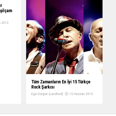
ur
eşilçam
n 2012
Tüm Zamanların En İyi 15 Türkçe
Rock Şarkısı
Ege Görgün (Landlord)
15 Haziran 2015