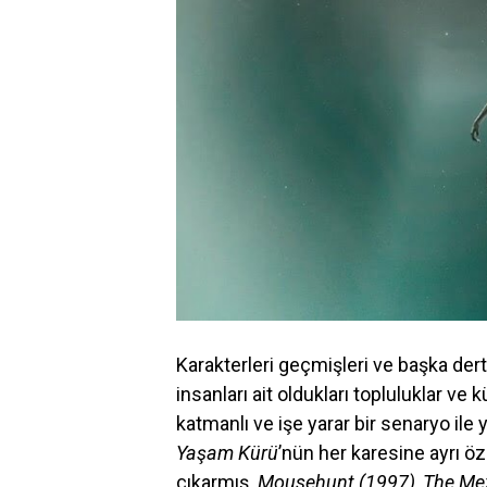
Karakterleri geçmişleri ve başka dertl
insanları ait oldukları topluluklar ve 
katmanlı ve işe yarar bir senaryo ile
Yaşam Kürü
’nün her karesine ayrı ö
çıkarmış.
Mousehunt (1997), The Mexi