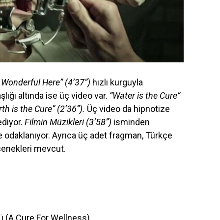
s Wonderful Here” (4’37”)
hızlı kurguyla
şlığı altında ise üç video var.
“Water is the Cure”
th is the Cure” (2’36”).
Üç video da hipnotize
ediyor.
Filmin Müzikleri (3’58”)
isminden
e odaklanıyor. Ayrıca üç adet fragman, Türkçe
eçenekleri mevcut.
 (A Cure For Wellness)