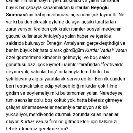
katılan filmlerin seyirciyle buluşması ve yakın zamanda
büyük bir çabayla kapanmaktan kurtarılan
Beyoğlu
Sineması
’nın trafiğini artırması açısından çok kıymetli. Ne
var ki bu demokratik eyleme de aşırı uçtaki taraftarları
zarar veriyor. Kraldan çok kralcı isimler sosyal medyanın
gücünü kullanarak Antalya’ya yalan haber ve içerikle
saldırıda bulunuyor. Örneğin Antalya’nın gerçekleştirdiği ve
benim büyük bir hata olarak gördüğüm
Kurtlar Vadisi: Vatan
özel gösterimine kimsenin gelmeyişi ve boş salon
görüntüsü bazı çok kıymetli isimler tarafından “festivalde
seyirci yok, salonlar boş” nidalarıyla tüm filmler bu
şekildeymiş algısı yaratılarak servis edildi. Ben ilk günden
beri festivali takip edip yetişebildiğim kadar çok filme
girdim ve söylemeliyim ki bu tamamen yalan. Neredeyse
tüm seanslar dolu, boş koltuk yok, hatta biletsiz girmeye
çalışan sinemaseverler nedeniyle tansiyon sık sık
yükseliyor, merdivende oturmak zorunda kalan insanlar
oluyor.
Kurtlar Vadisi
filmine gitmedikleri için halkımızı
tebrik etmemiz gerekmez mi?