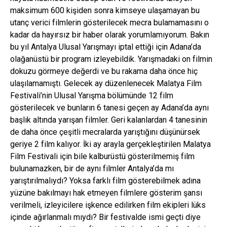
maksimum 600 kişiden sonra kimseye ulaşamayan bu
utanç verici filmlerin gösterilecek mecra bulamamasını o
kadar da hayırsız bir haber olarak yorumlamıyorum. Bakın
bu yıl Antalya Ulusal Yarışmayı iptal ettiği için Adana’da
olağanüstü bir program izleyebildik. Yarışmadaki on filmin
dokuzu görmeye değerdi ve bu rakama daha önce hiç
ulaşılamamıştı. Gelecek ay düzenlenecek Malatya Film
Festivali’nin Ulusal Yarışma bölümünde 12 film
gösterilecek ve bunların 6 tanesi geçen ay Adana’da aynı
başlık altında yarışan filmler. Geri kalanlardan 4 tanesinin
de daha önce çeşitli mecralarda yarıştığını düşünürsek
geriye 2 film kalıyor. İki ay arayla gerçekleştirilen Malatya
Film Festivali için bile kalburüstü gösterilmemiş film
bulunamazken, bir de aynı filmler Antalya’da mı
yarıştırılmalıydı? Yoksa farklı film gösterebilmek adına
yüzüne bakılmayı hak etmeyen filmlere gösterim şansı
verilmeli, izleyicilere işkence edilirken film ekipleri lüks
içinde ağırlanmalı mıydı? Bir festivalde ismi geçti diye