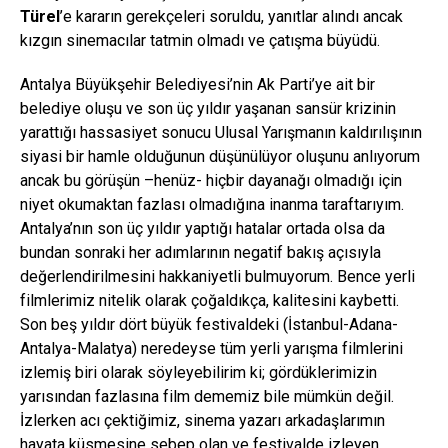
Türel
’e kararın gerekçeleri soruldu, yanıtlar alındı ancak
kızgın sinemacılar tatmin olmadı ve çatışma büyüdü.
Antalya Büyükşehir Belediyesi’nin Ak Parti’ye ait bir
belediye oluşu ve son üç yıldır yaşanan sansür krizinin
yarattığı hassasiyet sonucu Ulusal Yarışmanın kaldırılışının
siyasi bir hamle olduğunun düşünülüyor oluşunu anlıyorum
ancak bu görüşün –henüz- hiçbir dayanağı olmadığı için
niyet okumaktan fazlası olmadığına inanma taraftarıyım.
Antalya’nın son üç yıldır yaptığı hatalar ortada olsa da
bundan sonraki her adımlarının negatif bakış açısıyla
değerlendirilmesini hakkaniyetli bulmuyorum. Bence yerli
filmlerimiz nitelik olarak çoğaldıkça, kalitesini kaybetti.
Son beş yıldır dört büyük festivaldeki (İstanbul-Adana-
Antalya-Malatya) neredeyse tüm yerli yarışma filmlerini
izlemiş biri olarak söyleyebilirim ki; gördüklerimizin
yarısından fazlasına film dememiz bile mümkün değil.
İzlerken acı çektiğimiz, sinema yazarı arkadaşlarımın
hayata küsmesine sebep olan ve festivalde izleyen