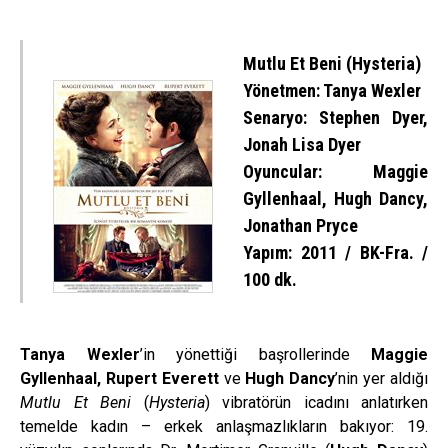
Mutlu Et Beni (Hysteria)
Yönetmen: Tanya Wexler
Senaryo: Stephen Dyer,
Jonah Lisa Dyer
Oyuncular: Maggie
Gyllenhaal, Hugh Dancy,
Jonathan Pryce
Yapım: 2011 / BK-Fra. /
100 dk.
Tanya Wexler
’in yönettiği başrollerinde
Maggie
Gyllenhaal, Rupert Everett
ve
Hugh Dancy
’nin yer aldığı
Mutlu Et Beni
(
Hysteria
) vibratörün icadını anlatırken
temelde kadın – erkek anlaşmazlıkların bakıyor: 19.