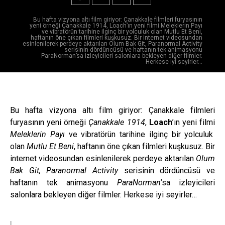
Bu hafta vizyona altı film giriyor: Çanakkale filmleri furyasının
yeni örneği Çanakkale 1914, Loach’ın yeni filmi Meleklerin Payı
ve vibratörün tarihine ilginç bir yolculuk olan Mutlu Et Beni,
haftanın öne çıkan filmleri kuşkusuz. Bir internet videosundan
esinlenilerek perdeye aktarılan Olum Bak Git, Paranormal Activity
serisinin dördüncüsü ve haftanın tek animasyonu
ParaNorman’sa izleyicileri salonlara bekleyen diğer filmler.
Herkese iyi seyirler…
Bu hafta vizyona altı film giriyor: Çanakkale filmleri
furyasının yeni örneği
Çanakkale 1914
,
Loach
’ın yeni filmi
Meleklerin Payı
ve vibratörün tarihine ilginç bir yolculuk
olan
Mutlu Et Beni
, haftanın öne çıkan filmleri kuşkusuz. Bir
internet videosundan esinlenilerek perdeye aktarılan
Olum
Bak Git, Paranormal Activity
serisinin dördüncüsü ve
haftanın tek animasyonu
ParaNorman
’sa izleyicileri
salonlara bekleyen diğer filmler. Herkese iyi seyirler…