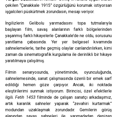
çekilen “Çanakkale 1915” özgürlüğünü korumak istiyorsan
işgalcileri püskürtmek zorundasın, mesajı veriyor.
İngilizlerin Gelibolu yarımadasını topa tutmalarıyla
başlayan film, savaş alanlarının farklı bölgelerinden
yaşanmış farklı hikayelerle Çanakkale’de ne oldu, sorusunu
yanıtlama çabasında. Yer yer belgesel kıvamında
sahnelemelerle, tarihe geçmiş olaylar canlandırılırken, kimi
zaman da sinematografik kurgulama ile derinlikli bir hikaye
yaratılmaya çalışılmış.
Filmin senaryosunda, yönetiminde, oyunculuğunda,
sahnelemesinde, sanat çalışmasında özenli bir emek sarf
edildiği hemen göze çarpıyor. Ancak, iki noktada
eleştirilerimi sunmak istiyorum. Birincisi, özel efektlerle
ilgili.
Fetih 1453
filminde de çalışan sanatçı arkadaşımız,
artık karanlık sahneler yaparak “zevahiri kurtarmak”
modundan uzaklaşmak zorundadır. Gemilerin görüş
alanından savaş sahneleri ile, yarımadadan denizen