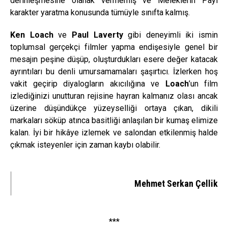
derinleşmesine olanak vermemiş ve Meleklerin Payı
karakter yaratma konusunda tümüyle sınıfta kalmış.
Ken Loach
ve
Paul Laverty
gibi deneyimli iki ismin
toplumsal gerçekçi filmler yapma endişesiyle genel bir
mesajın peşine düşüp, oluşturdukları esere değer katacak
ayrıntıları bu denli umursamamaları şaşırtıcı. İzlerken hoş
vakit geçirip diyalogların akıcılığına ve
Loach
’un film
izlediğinizi unutturan rejisine hayran kalmanız olası ancak
üzerine düşündükçe yüzeyselliği ortaya çıkan, dikili
markaları söküp atınca basitliği anlaşılan bir kumaş elimize
kalan. İyi bir hikâye izlemek ve salondan etkilenmiş halde
çıkmak isteyenler için zaman kaybı olabilir.
Mehmet Serkan Çellik
***