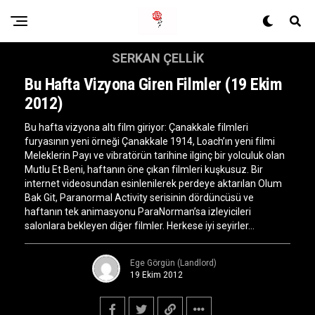
SERKAN ÇELLIK
Bu Hafta Vizyona Giren Filmler (19 Ekim
2012)
Bu hafta vizyona altı film giriyor: Çanakkale filmleri
furyasının yeni örneği Çanakkale 1914, Loach’ın yeni filmi
Meleklerin Payı ve vibratörün tarihine ilginç bir yolculuk olan
Mutlu Et Beni, haftanın öne çıkan filmleri kuşkusuz. Bir
internet videosundan esinlenilerek perdeye aktarılan Olum
Bak Git, Paranormal Activity serisinin dördüncüsü ve
haftanın tek animasyonu ParaNorman’sa izleyicileri
salonlara bekleyen diğer filmler. Herkese iyi seyirler…
Ege Görgün (Landlord)
19 Ekim 2012