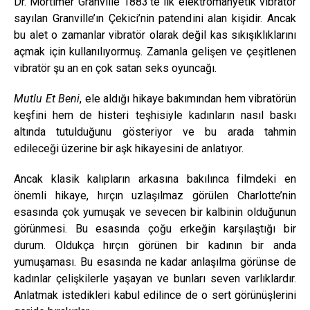
Dr. Mortimer Granville 1883’te ilk elektromanyetik vibratör
sayılan Granville’ın Çekici’nin patendini alan kişidir. Ancak
bu alet o zamanlar vibratör olarak değil kas sıkışıklıklarını
açmak için kullanılıyormuş. Zamanla gelişen ve çeşitlenen
vibratör şu an en çok satan seks oyuncağı.
Mutlu Et Beni
, ele aldığı hikaye bakımından hem vibratörün
keşfini hem de histeri teşhisiyle kadınların nasıl baskı
altında tutulduğunu gösteriyor ve bu arada tahmin
edileceği üzerine bir aşk hikayesini de anlatıyor.
Ancak klasik kalıpların arkasına bakılınca filmdeki en
önemli hikaye, hırçın uzlaşılmaz görülen Charlotte’nin
esasında çok yumuşak ve sevecen bir kalbinin olduğunun
görünmesi. Bu esasında çoğu erkeğin karşılaştığı bir
durum. Oldukça hırçın görünen bir kadının bir anda
yumuşaması. Bu esasında ne kadar anlaşılma görünse de
kadınlar çelişkilerle yaşayan ve bunları seven varlıklardır.
Anlatmak istedikleri kabul edilince de o sert görünüşlerini