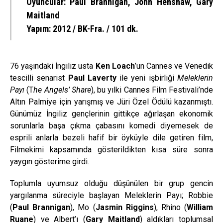
Oyuncular: Paul Brannigan, John Henshaw, Gary
Maitland
Yapım: 2012 / BK-Fra. / 101 dk.
76 yaşındaki İngiliz usta
Ken Loach
’un Cannes ve Venedik
tescilli senarist
Paul Laverty
ile yeni işbirliği
Meleklerin
Payı
(T
he Angels’ Share
), bu yılki Cannes Film Festivali’nde
Altın Palmiye için yarışmış ve Jüri Özel Ödülü kazanmıştı.
Günümüz İngiliz gençlerinin gittikçe ağırlaşan ekonomik
sorunlarla başa çıkma çabasını komedi diyemesek de
esprili anlarla bezeli hafif bir öyküyle dile getiren film,
Filmekimi kapsamında gösterildikten kısa süre sonra
yaygın gösterime girdi.
Toplumla uyumsuz olduğu düşünülen bir grup gencin
yargılanma süreciyle başlayan Meleklerin Payı; Robbie
(
Paul Brannigan
), Mo (
Jasmin Riggins
), Rhino (
William
Ruane
) ve Albert’ı (
Gary Maitland
) aldıkları toplumsal