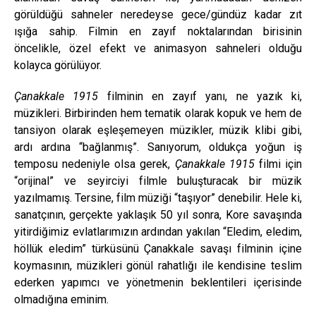
görüldüğü sahneler neredeyse gece/gündüz kadar zıt
ışığa sahip. Filmin en zayıf noktalarından birisinin
öncelikle, özel efekt ve animasyon sahneleri olduğu
kolayca görülüyor.
Çanakkale 1915
filminin en zayıf yanı, ne yazık ki,
müzikleri. Birbirinden hem tematik olarak kopuk ve hem de
tansiyon olarak eşleşemeyen müzikler, müzik klibi gibi,
ardı ardına “bağlanmış”. Sanıyorum, oldukça yoğun iş
temposu nedeniyle olsa gerek,
Çanakkale 1915
filmi için
“orijinal” ve seyirciyi filmle buluşturacak bir müzik
yazılmamış. Tersine, film müziği “taşıyor” denebilir. Hele ki,
sanatçının, gerçekte yaklaşık 50 yıl sonra, Kore savaşında
yitirdiğimiz evlatlarımızın ardından yakılan “Eledim, eledim,
höllük eledim” türküsünü Çanakkale savaşı filminin içine
koymasının, müzikleri gönül rahatlığı ile kendisine teslim
ederken yapımcı ve yönetmenin beklentileri içerisinde
olmadığına eminim.