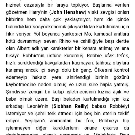
hizmet cezasıyla bir araya topluyor. Başlarına verilen
gözetmen Harry’nin (
John Henshaw
) viski sevgisi onları
birbirine hem daha çok yaklaştırıyor, hem de içinde
bulundukları sosyoekonomik çıkışsızlıktan kurtulmaları için
fikir veriyor. Yol boyunca yankesici Mo, kamusal anıtlara
kötü davranmayı seven Rhino ve cahilliğiyle başı dertte
olan Albert adlı yan karakterler bir kenara atılmış ve ana
hikâye Robbie’nin üstüne kurulmuş. Robbie ufak tefek,
hızlı, sürüklendiği kavgalardan kaçmayan, talihsiz olaylara
karışmış ancak içi sevgi dolu bir genç. Öfkesini kontrol
edemeyip haksız yere sinirlendiği birinin gözünü
kaybetmesine neden olmuş ve uzun süre hapis yatmış.
Şimdiyse zengin bir kulüp işletmecisinin kızına âşık ve
baba olmak üzere. Başı beladan kurtulmadığı için kız
arkadaşı Leonie’nin (
Siobhan Reilly
) babası Robbie’yi
istemiyor ve şehri terk etmesi için beş bin sterlin teklif
ediyor. Yeşilçam’ı anımsatan bu fon, Robbie’yi hiç
işlenmeyen diğer karakterlerin önüne çıkarsa da