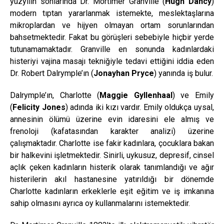
yüzyılın sonlarında Dr. Mortimer Granville (
Hugh Dancy
)
modern tıptan yararlanmak istemekte, meslektaşlarına
mikroplardan ve hijyen olmayan ortam sorunlarından
bahsetmektedir. Fakat bu görüşleri sebebiyle hiçbir yerde
tutunamamaktadır. Granville en sonunda kadınlardaki
histeriyi vajina masajı tekniğiyle tedavi ettiğini iddia eden
Dr. Robert Dalrymple’ın (
Jonayhan Pryce
) yanında iş bulur.
Dalrymple’ın, Charlotte (
Maggie Gyllenhaal
) ve Emily
(
Felicity Jones
) adında iki kızı vardır. Emily oldukça uysal,
annesinin ölümü üzerine evin idaresini ele almış ve
frenoloji (kafatasından karakter analizi) üzerine
çalışmaktadır. Charlotte ise fakir kadınlara, çocuklara bakan
bir halkevini işletmektedir. Sinirli, uykusuz, depresif, cinsel
açlık çeken kadınların histerik olarak tanımlandığı ve ağır
histerilerin akıl hastanesine yatırıldığı bir dönemde
Charlotte kadınların erkeklerle eşit eğitim ve iş imkanına
sahip olmasını ayrıca oy kullanmalarını istemektedir.