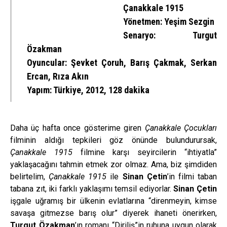
Çanakkale 1915
Yönetmen: Yeşim Sezgin
Senaryo: Turgut
Özakman
Oyuncular: Şevket Çoruh, Barış Çakmak, Serkan
Ercan, Rıza Akın
Yapım: Türkiye, 2012, 128 dakika
Daha üç hafta once gösterime giren
Çanakkale Çocukları
filminin aldığı tepkileri göz önünde bulundurursak,
Çanakkale 1915
filmine karşı seyircilerin “ihtiyatla”
yaklaşacağını tahmin etmek zor olmaz. Ama, biz şimdiden
belirtelim,
Çanakkale 1915
ile
Sinan Çetin
’in filmi taban
tabana zıt, iki farklı yaklaşımı temsil ediyorlar.
Sinan Çetin
işgale uğramış bir ülkenin evlatlarına “direnmeyin, kimse
savaşa gitmezse barış olur” diyerek ihaneti önerirken,
Turgut Özakman
’ın romanı “Diriliş”in ruhuna uygun olarak