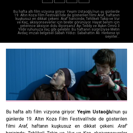
Bu hafta altı film vizyona giriyor: Yeşim Ustaoğlu’nun şu günlerde
19. Altın Koza Film Festivali’nde de gösterilen filmi Araf, haftanın
kuşkusuz en dikkat çekeni. Araf’ haricinde; Tehlikeli Takip ve Vur
ve Kaç, aksiyonseverler için birebir görünüyor. Hayat benim için
yeterince aksiyon dolu diyorsanız Ayı Teddy ve Aşkın Ömrü 3
Yıldır ruhunuza ilaç gibi gelebilir. Bu haftanın sürpriziyse Metin
Avdaç imzalı belgesel Sabah Yıldızı: Sabahattin Ali. Herkese iyi
seyirler…
Bu hafta altı film vizyona giriyor:
Yeşim Ustaoğlu
’nun şu
günlerde 19. Altın Koza Film Festivali’nde de gösterilen
filmi
Araf
, haftanın kuşkusuz en dikkat çekeni.
Araf’