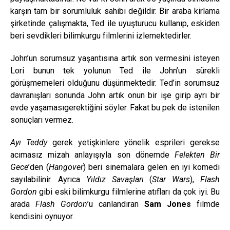
karşın tam bir sorumluluk sahibi değildir. Bir araba kirlama
şirketinde çalışmakta, Ted ile uyuşturucu kullanıp, eskiden
beri sevdikleri bilimkurgu filmlerini izlemektedirler.
John’un sorumsuz yaşantısına artık son vermesini isteyen
Lori bunun tek yolunun Ted ile John’un sürekli
görüşmemeleri olduğunu düşünmektedir. Ted’in sorumsuz
davranışları sonunda John artık onun bir işe girip ayrı bir
evde yaşamasıgerektiğini söyler. Fakat bu pek de istenilen
sonuçları vermez.
Ayı Teddy
gerek yetişkinlere yönelik esprileri gerekse
acımasız mizah anlayışıyla son dönemde
Felekten Bir
Gece
’den (
Hangover
) beri sinemalara gelen en iyi komedi
sayılabilinir. Ayrıca
Yıldız Savaşları
(
Star Wars
),
Flash
Gordon
gibi eski bilimkurgu filmlerine atıfları da çok iyi. Bu
arada
Flash Gordon
’u canlandıran
Sam Jones
filmde
kendisini oynuyor.