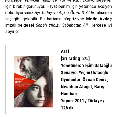
haricinde;
Tehlikeli Takip
ve
Vur ve Kaç
, aksiyonseverler
için birebir görünüyor. Hayat benim için yeterince aksiyon
dolu diyorsanız
Ayı Teddy
ve
Aşkın Ömrü 3 Yıldır
ruhunuza
ilaç gibi gelebilir. Bu haftanın sürpriziyse
Metin Avdaç
imzalı belgesel
Sabah Yıldızı: Sabahattin Ali
. Herkese iyi
seyirler…
Araf
[xrr rating=2/5]
Yönetmen: Yeşim Ustaoğlu
Senaryo: Yeşim Ustaoğlu
Oyuncular: Özcan Deniz,
Neslihan Atagül, Barış
Hacıhan
Yapım: 2011 / Türkiye /
126 dk.