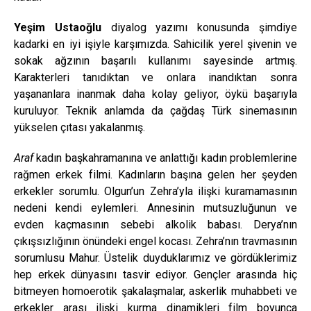
Yeşim Ustaoğlu
diyalog yazımı konusunda şimdiye
kadarki en iyi işiyle karşımızda. Sahicilik yerel şivenin ve
sokak ağzının başarılı kullanımı sayesinde artmış.
Karakterleri tanıdıktan ve onlara inandıktan sonra
yaşananlara inanmak daha kolay geliyor, öykü başarıyla
kuruluyor. Teknik anlamda da çağdaş Türk sinemasının
yükselen çıtası yakalanmış.
Araf
kadın başkahramanına ve anlattığı kadın problemlerine
rağmen erkek filmi. Kadınların başına gelen her şeyden
erkekler sorumlu. Olgun’un Zehra’yla ilişki kuramamasının
nedeni kendi eylemleri. Annesinin mutsuzluğunun ve
evden kaçmasının sebebi alkolik babası. Derya’nın
çıkışsızlığının önündeki engel kocası. Zehra’nın travmasının
sorumlusu Mahur. Üstelik duyduklarımız ve gördüklerimiz
hep erkek dünyasını tasvir ediyor. Gençler arasında hiç
bitmeyen homoerotik şakalaşmalar, askerlik muhabbeti ve
erkekler arası ilişki kurma dinamikleri film boyunca