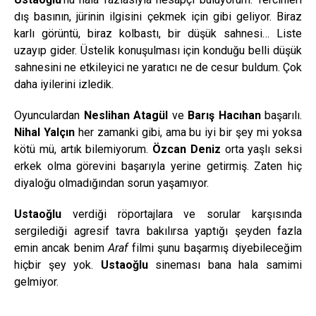
dış basının, jürinin ilgisini çekmek için gibi geliyor. Biraz
karlı görüntü, biraz kolbastı, bir düşük sahnesi… Liste
uzayıp gider. Üstelik konuşulması için konduğu belli düşük
sahnesini ne etkileyici ne yaratıcı ne de cesur buldum. Çok
daha iyilerini izledik.
Oyunculardan
Neslihan Atagül
ve
Barış Hacıhan
başarılı.
Nihal Yalçın
her zamanki gibi, ama bu iyi bir şey mi yoksa
kötü mü, artık bilemiyorum.
Özcan Deniz
orta yaşlı seksi
erkek olma görevini başarıyla yerine getirmiş. Zaten hiç
diyaloğu olmadığından sorun yaşamıyor.
Ustaoğlu
verdiği röportajlara ve sorular karşısında
sergilediği agresif tavra bakılırsa yaptığı şeyden fazla
emin ancak benim
Araf
filmi şunu başarmış diyebileceğim
hiçbir şey yok.
Ustaoğlu
sineması bana hala samimi
gelmiyor.