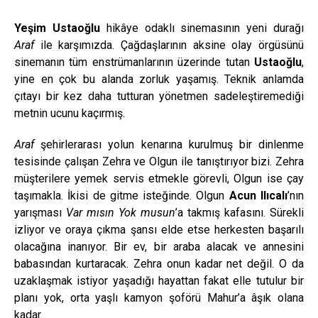
Yeşim Ustaoğlu
hikâye odaklı sinemasının yeni durağı
Araf
ile karşımızda. Çağdaşlarının aksine olay örgüsünü
sinemanın tüm enstrümanlarının üzerinde tutan
Ustaoğlu
,
yine en çok bu alanda zorluk yaşamış. Teknik anlamda
çıtayı bir kez daha tutturan yönetmen sadeleştiremediği
metnin ucunu kaçırmış.
Araf
şehirlerarası yolun kenarına kurulmuş bir dinlenme
tesisinde çalışan Zehra ve Olgun ile tanıştırıyor bizi. Zehra
müşterilere yemek servis etmekle görevli, Olgun ise çay
taşımakla. İkisi de gitme isteğinde. Olgun
Acun Ilıcalı
’nın
yarışması
Var mısın Yok musun
’a takmış kafasını. Sürekli
izliyor ve oraya çıkma şansı elde etse herkesten başarılı
olacağına inanıyor. Bir ev, bir araba alacak ve annesini
babasından kurtaracak. Zehra onun kadar net değil. O da
uzaklaşmak istiyor yaşadığı hayattan fakat elle tutulur bir
planı yok, orta yaşlı kamyon şoförü Mahur’a âşık olana
kadar.