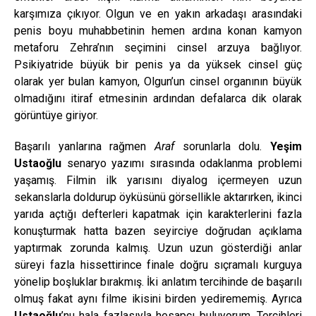
karşımıza çıkıyor. Olgun ve en yakın arkadaşı arasındaki
penis boyu muhabbetinin hemen ardına konan kamyon
metaforu Zehra’nın seçimini cinsel arzuya bağlıyor.
Psikiyatride büyük bir penis ya da yüksek cinsel güç
olarak yer bulan kamyon, Olgun’un cinsel organının büyük
olmadığını itiraf etmesinin ardından defalarca dik olarak
görüntüye giriyor.
Başarılı yanlarına rağmen
Araf
sorunlarla dolu.
Yeşim
Ustaoğlu
senaryo yazımı sırasında odaklanma problemi
yaşamış. Filmin ilk yarısını diyalog içermeyen uzun
sekanslarla doldurup öyküsünü görsellikle aktarırken, ikinci
yarıda açtığı defterleri kapatmak için karakterlerini fazla
konuşturmak hatta bazen seyirciye doğrudan açıklama
yaptırmak zorunda kalmış. Uzun uzun gösterdiği anlar
süreyi fazla hissettirince finale doğru sıçramalı kurguya
yönelip boşluklar bırakmış. İki anlatım tercihinde de başarılı
olmuş fakat aynı filme ikisini birden yedirememiş. Ayrıca
Ustaoğlu
’nu hala fazlasıyla hesapçı buluyorum. Tercihleri