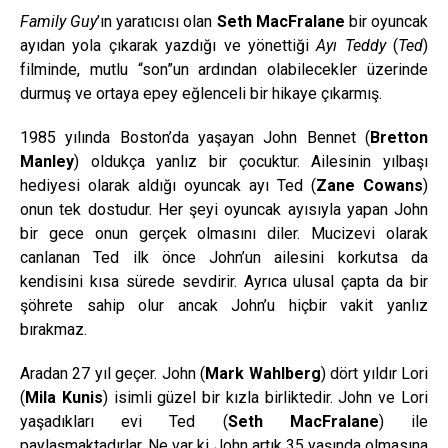
Family Guy
’ın yaratıcısı olan
Seth MacFralane
bir oyuncak
ayıdan yola çıkarak yazdığı ve yönettiği
Ayı Teddy
(
Ted
)
filminde, mutlu “son”un ardından olabilecekler üzerinde
durmuş ve ortaya epey eğlenceli bir hikaye çıkarmış.
1985 yılında Boston’da yaşayan John Bennet (
Bretton
Manley
) oldukça yanlız bir çocuktur. Ailesinin yılbaşı
hediyesi olarak aldığı oyuncak ayı Ted (
Zane Cowans
)
onun tek dostudur. Her şeyi oyuncak ayısıyla yapan John
bir gece onun gerçek olmasını diler. Mucizevi olarak
canlanan Ted ilk önce John’un ailesini korkutsa da
kendisini kısa sürede sevdirir. Ayrıca ulusal çapta da bir
şöhrete sahip olur ancak John’u hiçbir vakit yanlız
bırakmaz.
Aradan 27 yıl geçer. John (
Mark Wahlberg
) dört yıldır Lori
(
Mila Kunis
) isimli güzel bir kızla birliktedir. John ve Lori
yaşadıkları evi Ted (
Seth MacFralane
) ile
paylaşmaktadırlar. Ne var ki John artık 35 yaşında olmasına