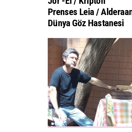
Jor -El / Kripton
Prenses Leia / Alderaa
Dünya Göz Hastanesi