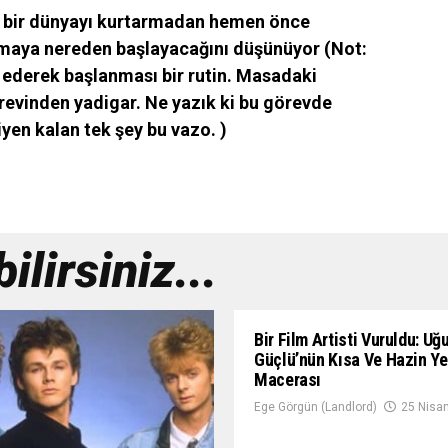
e bir dünyayı kurtarmadan hemen önce
rmaya
nereden başlayacağını düşünüyor (Not:
 ederek başlanması bir rutin. Masadaki
örevinden yadigar. Ne yazık ki bu görevde
yen kalan tek şey bu vazo. )
lirsiniz...
Bir Film Artisti Vuruldu: Uğ
Güçlü’nün Kısa Ve Hazin Y
Macerası
Ege Görgün (Landlord)
25 Nisa