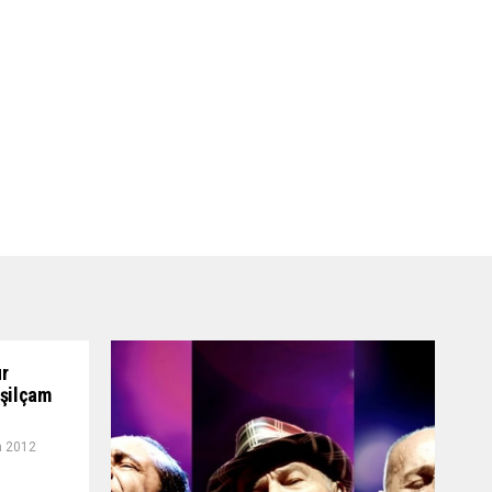
ur
eşilçam
n 2012