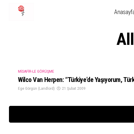
Anasayf
Al
MISAFIR-LE GÖRÜŞME
Wilco Van Herpen: “Türkiye’de Yaşıyorum, Türk
Ege Görgün (Landlord)
21 Şubat 2009