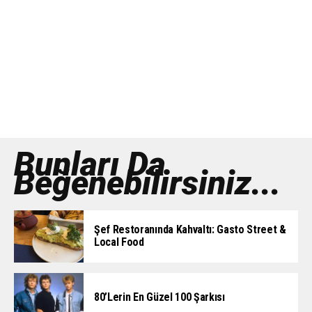
Bunları Da
Beğenebilirsiniz...
Şef Restoranında Kahvaltı: Gasto Street &
Local Food
80’lerin En Güzel 100 Şarkısı