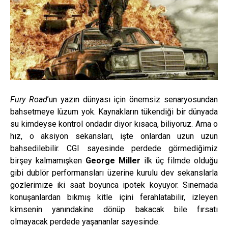
Fury Road
’un yazın dünyası için önemsiz senaryosundan
bahsetmeye lüzum yok. Kaynakların tükendiği bir dünyada
su kimdeyse kontrol ondadır diyor kısaca, biliyoruz. Ama o
hız, o aksiyon sekansları, işte onlardan uzun uzun
bahsedilebilir. CGI sayesinde perdede görmediğimiz
birşey kalmamışken
George Miller
ilk üç filmde olduğu
gibi dublör performansları üzerine kurulu dev sekanslarla
gözlerimize iki saat boyunca ipotek koyuyor. Sinemada
konuşanlardan bıkmış kitle içini ferahlatabilir, izleyen
kimsenin yanındakine dönüp bakacak bile fırsatı
olmayacak perdede yaşananlar sayesinde.