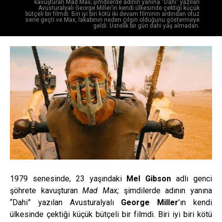
kavuşturan Mad Max; şimdilerde adının yanına “Dahi” yazılan
Avusturalyalı George Miller’ın kendi ülkesinde çektiği küçük
bütçeli bir filmdi. Biri iyi biri kötü iki devam filminin ardından otuz
sene geçti ve Max, lakabının neden çılgın olduğunu göstermeye
geldi. Üstelik bir gün dahi yaş almadan.
1979 senesinde, 23 yaşındaki
Mel Gibson
adlı genci
şöhrete kavuşturan
Mad Max;
şimdilerde adının yanına
“Dahi” yazılan Avusturalyalı
George Miller
’ın kendi
ülkesinde çektiği küçük bütçeli bir filmdi. Biri iyi biri kötü