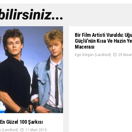
lirsiniz...
Bir Film Artisti Vuruldu: Uğ
Güçlü’nün Kısa Ve Hazin Y
Macerası
Ege Görgün (Landlord)
25 Nisa
 En Güzel 100 Şarkısı
 (Landlord)
11 Mart 2015