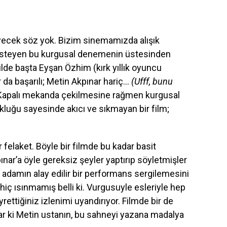
yecek söz yok. Bizim sinemamızda alışık
k isteyen bu kurgusal denemenin üstesinden
ilde başta Eyşan Özhim (kırk yıllık oyuncu
da başarılı; Metin Akpınar hariç…
(Ufff, bunu
apalı mekanda çekilmesine rağmen kurgusal
kluğu sayesinde akıcı ve sıkmayan bir film;
 felaket. Böyle bir filmde bu kadar basit
nar’a öyle gereksiz şeyler yaptırıp söyletmişler
 adamın alay edilir bir performans sergilemesini
hiç ısınmamış belli ki. Vurgusuyle esleriyle hep
rettiğiniz izlenimi uyandırıyor. Filmde bir de
var ki Metin ustanın, bu sahneyi yazana madalya