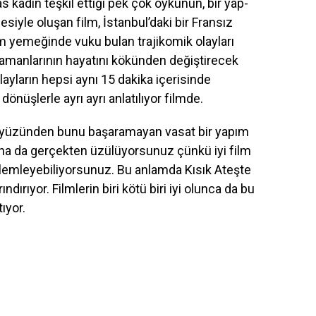
s kadın teşkil ettiği pek çok öykünün, bir yap-
esiyle oluşan film, İstanbul’daki bir Fransız
m yemeğinde vuku bulan trajikomik olayları
hramanlarının hayatını kökünden değiştirecek
layların hepsi aynı 15 dakika içerisinde
dönüşlerle ayrı ayrı anlatılıyor filmde.
arı yüzünden bunu başaramayan vasat bir yapım
una da gerçekten üzülüyorsunuz çünkü iyi film
lemleyebiliyorsunuz. Bu anlamda Kısık Ateşte
ındırıyor. Filmlerin biri kötü biri iyi olunca da bu
tıyor.