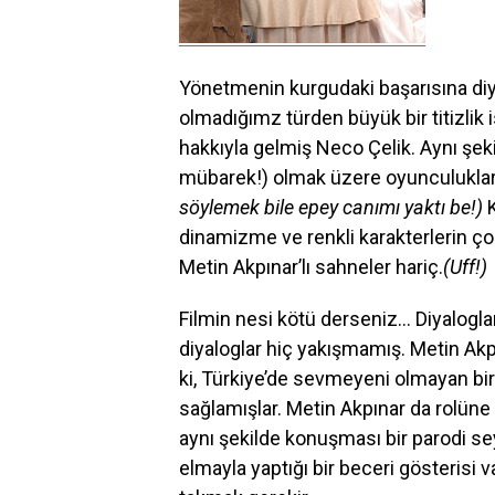
Yönetmenin kurgudaki başarısına di
olmadığımz türden büyük bir titizli
hakkıyla gelmiş Neco Çelik. Aynı şek
mübarek!) olmak üzere oyunculuklar 
söylemek bile epey canımı yaktı be!)
K
dinamizme ve renkli karakterlerin ço
Metin Akpınar’lı sahneler hariç.
(Uff!)
Filmin nesi kötü derseniz… Diyaloglar
diyaloglar hiç yakışmamış. Metin Akpı
ki, Türkiye’de sevmeyeni olmayan bir
sağlamışlar. Metin Akpınar da rolüne 
aynı şekilde konuşması bir parodi sey
elmayla yaptığı bir beceri gösterisi 