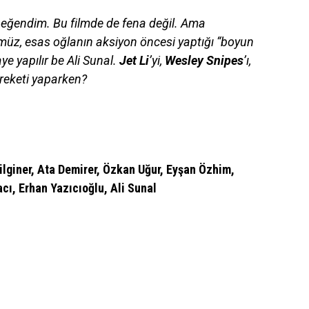
beğendim. Bu filmde de fena değil. Ama
müz, esas oğlanın aksiyon öncesi yaptığı “boyun
e yapılır be Ali Sunal.
Jet Li
’yi,
Wesley Snipes
’ı,
areketi yaparken?
ilginer, Ata Demirer, Özkan Uğur, Eyşan Özhim,
ı, Erhan Yazıcıoğlu, Ali Sunal