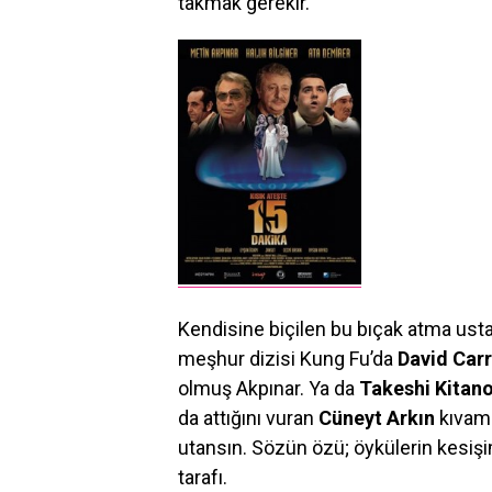
takmak gerekir.
Kendisine biçilen bu bıçak atma usta
meşhur dizisi Kung Fu’da
David Car
olmuş Akpınar. Ya da
Takeshi Kitan
da attığını vuran
Cüneyt Arkın
kıvamı
utansın. Sözün özü; öykülerin kesişim
tarafı.