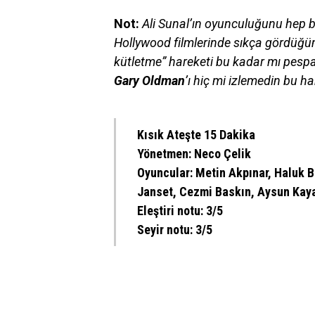
Not:
Ali Sunal’ın oyunculuğunu hep 
Hollywood filmlerinde sıkça gördüğü
kütletme” hareketi bu kadar mı pespay
Gary Oldman
’ı hiç mi izlemedin bu h
Kısık Ateşte 15 Dakika
Yönetmen: Neco Çelik
Oyuncular: Metin Akpınar, Haluk B
Janset, Cezmi Baskın, Aysun Kayac
Eleştiri notu: 3/5
Seyir notu: 3/5