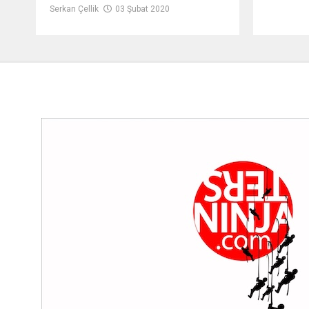
Serkan Çellik
03 Şubat 2020