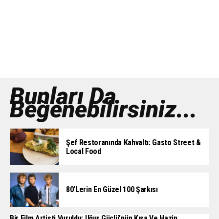
Bunları Da
Beğenebilirsiniz...
Şef Restoranında Kahvaltı: Gasto Street &
Local Food
80’lerin En Güzel 100 Şarkısı
Bir Film Artisti Vuruldu: Uğur Güçlü’nün Kısa Ve Hazin