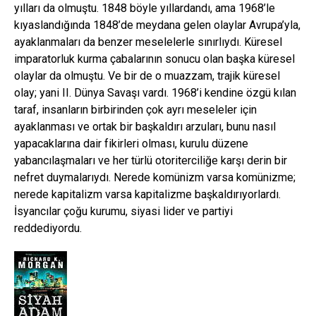
yılları da olmuştu. 1848 böyle yıllardandı, ama 1968’le
kıyaslandığında 1848’de meydana gelen olaylar Avrupa’yla,
ayaklanmaları da benzer meselelerle sınırlıydı. Küresel
imparatorluk kurma çabalarının sonucu olan başka küresel
olaylar da olmuştu. Ve bir de o muazzam, trajik küresel
olay; yani II. Dünya Savaşı vardı. 1968’i kendine özgü kılan
taraf, insanların birbirinden çok ayrı meseleler için
ayaklanması ve ortak bir başkaldırı arzuları, bunu nasıl
yapacaklarına dair fikirleri olması, kurulu düzene
yabancılaşmaları ve her türlü otoriterciliğe karşı derin bir
nefret duymalarıydı. Nerede komünizm varsa komünizme;
nerede kapitalizm varsa kapitalizme başkaldırıyorlardı.
İsyancılar çoğu kurumu, siyasi lider ve partiyi
reddediyordu.