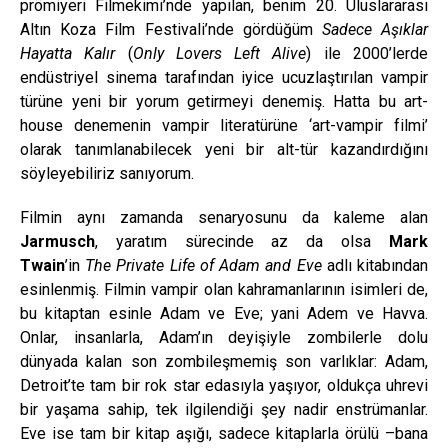
prömiyeri Filmekimi’nde yapılan, benim 20. Uluslararası
Altın Koza Film Festivali’nde gördüğüm
Sadece Aşıklar
Hayatta Kalır
(
Only Lovers Left Alive
) ile 2000’lerde
endüstriyel sinema tarafından iyice ucuzlaştırılan vampir
türüne yeni bir yorum getirmeyi denemiş. Hatta bu art-
house denemenin vampir literatürüne ‘art-vampir filmi’
olarak tanımlanabilecek yeni bir alt-tür kazandırdığını
söyleyebiliriz sanıyorum.
Filmin aynı zamanda senaryosunu da kaleme alan
Jarmusch
, yaratım sürecinde az da olsa
Mark
Twain
’in
The Private Life of Adam and Eve
adlı kitabından
esinlenmiş. Filmin vampir olan kahramanlarının isimleri de,
bu kitaptan esinle Adam ve Eve; yani Adem ve Havva.
Onlar, insanlarla, Adam’ın deyişiyle zombilerle dolu
dünyada kalan son zombileşmemiş son varlıklar: Adam,
Detroit’te tam bir rok star edasıyla yaşıyor, oldukça uhrevi
bir yaşama sahip, tek ilgilendiği şey nadir enstrümanlar.
Eve ise tam bir kitap aşığı, sadece kitaplarla örülü –bana