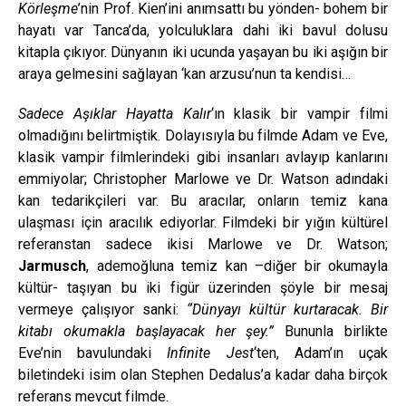
Körleşme
’nin Prof. Kien’ini anımsattı bu yönden- bohem bir
hayatı var Tanca’da, yolculuklara dahi iki bavul dolusu
kitapla çıkıyor. Dünyanın iki ucunda yaşayan bu iki aşığın bir
araya gelmesini sağlayan ‘kan arzusu’nun ta kendisi…
Sadece Aşıklar Hayatta Kalır
‘ın klasik bir vampir filmi
olmadığını belirtmiştik. Dolayısıyla bu filmde Adam ve Eve,
klasik vampir filmlerindeki gibi insanları avlayıp kanlarını
emmiyolar; Christopher Marlowe ve Dr. Watson adındaki
kan tedarikçileri var. Bu aracılar, onların temiz kana
ulaşması için aracılık ediyorlar. Filmdeki bir yığın kültürel
referanstan sadece ikisi Marlowe ve Dr. Watson;
Jarmusch
, ademoğluna temiz kan –diğer bir okumayla
kültür- taşıyan bu iki figür üzerinden şöyle bir mesaj
vermeye çalışıyor sanki:
“Dünyayı kültür kurtaracak. Bir
kitabı okumakla başlayacak her şey.”
Bununla birlikte
Eve’nin bavulundaki
Infinite Jest
‘ten, Adam’ın uçak
biletindeki isim olan Stephen Dedalus’a kadar daha birçok
referans mevcut filmde.