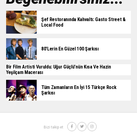
Şef Restoranında Kahvaltı: Gasto Street &
Local Food
80’lerin En Güzel 100 Şarkısı
Bir Film Artisti Vuruldu: Uğur Güçlü’nün Kısa Ve Hazin
Yeşilçam Macerası
Tüm Zamanların En İyi 15 Türkçe Rock
Şarkısı
Bizi takip et