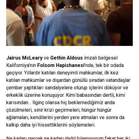
Jairus McLeary
ve
Gethin Aldous
imzalı belgesel
Kaliforniya’nın
Folsom Hapishanesi
’nde, tek bir odada
geçiyor. Yıllardır katılan deneyimli mahkumlar, ilk kez
katılan mahkumlar ve dışardan gönüllü sıradan vatandaşlar
çember yaptıkları sandalyelere oturup içlerini döküyor ve
erkeklik üzerine konuşuyor. Kimi babasından dertli, kimi
karısından… İlginç olansa hiç beklemediğimiz anda
çözülmeleri, sinir krizi geçirmeleri, hüngür hüngür
ağlamaları, kendilerini yerden yere atmaları ve sonra da
kalkıp daha iyi hissettiklerini söylemeleri.
Ne kadarı gerçek ne kadarı değil bilemiyorum fakat her iki